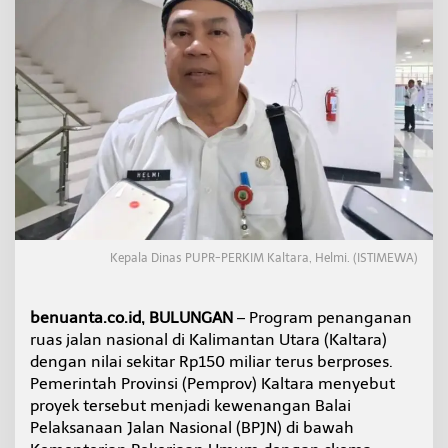
N
a
s
i
o
n
a
l
R
p
1
5
0
M
Kepala Dinas PUPR-PERKIM Kaltara, Helmi. (ISTIMEWA)
i
l
i
a
benuanta.co.id, BULUNGAN
– Program penanganan
r
ruas jalan nasional di Kalimantan Utara (Kaltara)
d
dengan nilai sekitar Rp150 miliar terus berproses.
i
Pemerintah Provinsi (Pemprov) Kaltara menyebut
K
proyek tersebut menjadi kewenangan Balai
a
l
Pelaksanaan Jalan Nasional (BPJN) di bawah
t