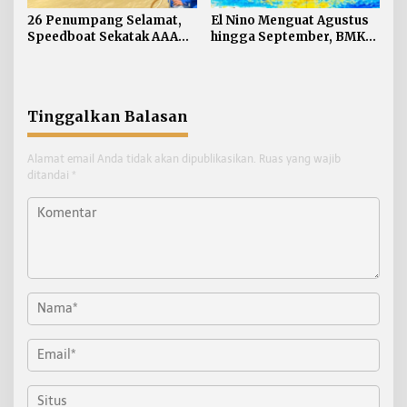
26 Penumpang Selamat,
El Nino Menguat Agustus
Speedboat Sekatak AAA
hingga September, BMKG:
Kaltara Ludes Terbakar
Kaltara Tidak Terdampak
Langsung
Tinggalkan Balasan
Alamat email Anda tidak akan dipublikasikan.
Ruas yang wajib
ditandai
*