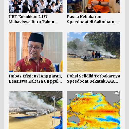
UBT Kukuhkan 2.137
Pasca Kebakaran
Mahasiswa Baru Tahun
Speedboat di Salimbatu,
Akademik 2026/2027
Basarnas Soroti
Pentingnya Standar
Keselamatan
Imbas Efisiensi Anggaran,
Polisi Selidiki Terbakarnya
Beasiswa Kaltara Unggul
Speedboat Sekatak AAA
2026 Alami Perubahan
Kaltara, Sumber Api
Skema
Diduga dari Genset