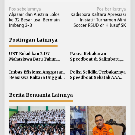
N
Pos sebelumnya
Pos berikutnya
Aljazair dan Austria Lolos
Kadispora Kaltara Apresiasi
a
ke 32 Besar usai Bermain
Inisiatif Turnamen Mini
v
Imbang 3-3
Soccer RSUD dr H Jusuf SK
i
g
Postingan Lainnya
a
s
UBT Kukuhkan 2.137
Pasca Kebakaran
i
Mahasiswa Baru Tahun
Speedboat di Salimbatu,
Akademik 2026/2027
Basarnas Soroti
p
Pentingnya Standar
Imbas Efisiensi Anggaran,
Polisi Selidiki Terbakarnya
o
Keselamatan
Beasiswa Kaltara Unggul
Speedboat Sekatak AAA
s
2026 Alami Perubahan
Kaltara, Sumber Api
Skema
Diduga dari Genset
Berita Benuanta Lainnya