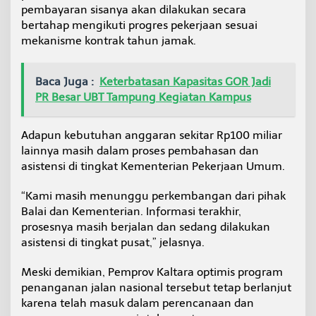
pembayaran sisanya akan dilakukan secara
l
t
bertahap mengikuti progres pekerjaan sesuai
i
mekanisme kontrak tahun jamak.
y
e
a
Baca Juga :
Keterbatasan Kapasitas GOR Jadi
r
PR Besar UBT Tampung Kegiatan Kampus
s
Adapun kebutuhan anggaran sekitar Rp100 miliar
lainnya masih dalam proses pembahasan dan
asistensi di tingkat Kementerian Pekerjaan Umum.
“Kami masih menunggu perkembangan dari pihak
Balai dan Kementerian. Informasi terakhir,
prosesnya masih berjalan dan sedang dilakukan
asistensi di tingkat pusat,” jelasnya.
Meski demikian, Pemprov Kaltara optimis program
penanganan jalan nasional tersebut tetap berlanjut
karena telah masuk dalam perencanaan dan