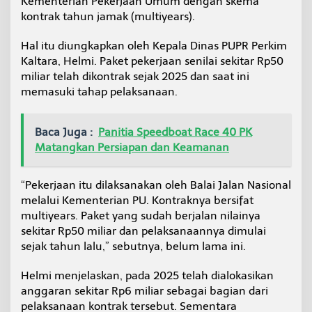
Kementerian Pekerjaan Umum dengan skema
a
kontrak tahun jamak (multiyears).
r
a
Hal itu diungkapkan oleh Kepala Dinas PUPR Perkim
B
e
Kaltara, Helmi. Paket pekerjaan senilai sekitar Rp50
r
miliar telah dikontrak sejak 2025 dan saat ini
l
memasuki tahap pelaksanaan.
a
n
j
Baca Juga :
Panitia Speedboat Race 40 PK
u
t
Matangkan Persiapan dan Keamanan
d
e
n
“Pekerjaan itu dilaksanakan oleh Balai Jalan Nasional
g
melalui Kementerian PU. Kontraknya bersifat
a
multiyears. Paket yang sudah berjalan nilainya
n
sekitar Rp50 miliar dan pelaksanaannya dimulai
S
sejak tahun lalu,” sebutnya, belum lama ini.
k
e
m
Helmi menjelaskan, pada 2025 telah dialokasikan
a
anggaran sekitar Rp6 miliar sebagai bagian dari
M
pelaksanaan kontrak tersebut. Sementara
u