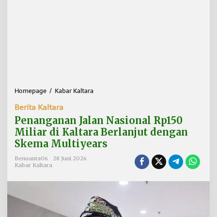
Homepage
/
Kabar Kaltara
P
e
Berita Kaltara
n
a
Penanganan Jalan Nasional Rp150
n
Miliar di Kaltara Berlanjut dengan
g
Skema Multiyears
a
n
Benuanta06
28 Juni 2026
a
Kabar Kaltara
n
J
a
l
a
n