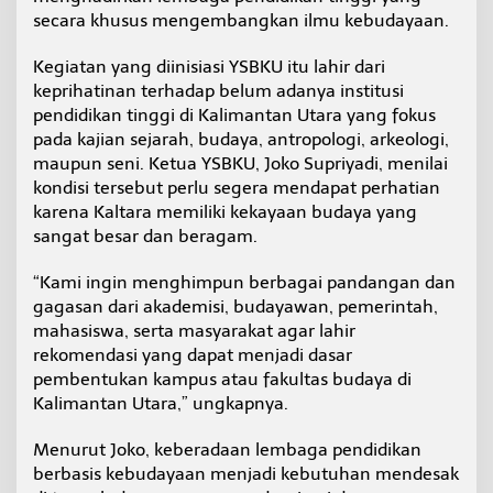
p
secara khusus mengembangkan ilmu kebudayaan.
u
s
Kegiatan yang diinisiasi YSBKU itu lahir dari
B
keprihatinan terhadap belum adanya institusi
u
d
pendidikan tinggi di Kalimantan Utara yang fokus
a
pada kajian sejarah, budaya, antropologi, arkeologi,
y
maupun seni. Ketua YSBKU, Joko Supriyadi, menilai
a
kondisi tersebut perlu segera mendapat perhatian
karena Kaltara memiliki kekayaan budaya yang
sangat besar dan beragam.
“Kami ingin menghimpun berbagai pandangan dan
gagasan dari akademisi, budayawan, pemerintah,
mahasiswa, serta masyarakat agar lahir
rekomendasi yang dapat menjadi dasar
pembentukan kampus atau fakultas budaya di
Kalimantan Utara,” ungkapnya.
Menurut Joko, keberadaan lembaga pendidikan
berbasis kebudayaan menjadi kebutuhan mendesak