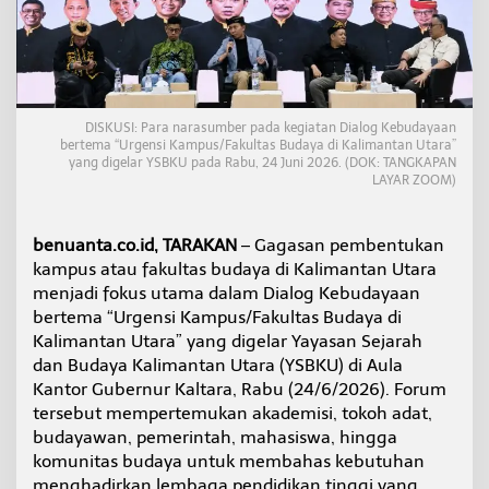
n
K
a
l
t
a
r
DISKUSI: Para narasumber pada kegiatan Dialog Kebudayaan
bertema “Urgensi Kampus/Fakultas Budaya di Kalimantan Utara”
a
yang digelar YSBKU pada Rabu, 24 Juni 2026. (DOK: TANGKAPAN
D
LAYAR ZOOM)
o
r
o
benuanta.co.id, TARAKAN
– Gagasan pembentukan
n
g
kampus atau fakultas budaya di Kalimantan Utara
L
menjadi fokus utama dalam Dialog Kebudayaan
a
bertema “Urgensi Kampus/Fakultas Budaya di
h
Kalimantan Utara” yang digelar Yayasan Sejarah
i
dan Budaya Kalimantan Utara (YSBKU) di Aula
r
n
Kantor Gubernur Kaltara, Rabu (24/6/2026). Forum
y
tersebut mempertemukan akademisi, tokoh adat,
a
budayawan, pemerintah, mahasiswa, hingga
K
komunitas budaya untuk membahas kebutuhan
a
m
menghadirkan lembaga pendidikan tinggi yang