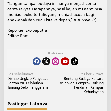
“Jangan sampai budaya ini hanya menjadi cerita-
cerita rakyat. Harapannya, hasil kajian itu nanti bisa
menjadi buku tertulis yang menjadi acuan bagi
anak-anak dan cucu kita ke depan,” tutupnya. (*)
Reporter: Eko Saputra
Editor: Ramli
Ikuti Kami
N
Pos sebelumnya
Pos berikutnya
Dishub Ungkap Penyebab
Benteng Budaya Kaltara
a
Ponton VIP Pelabuhan
Disiapkan, Pemprov Dukung
v
Tanjung Selor Tenggelam
Pendirian Kampus
i
Kebudayaan
g
a
Postingan Lainnya
s