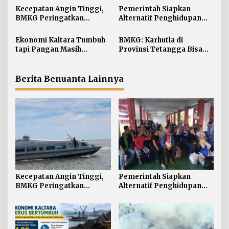
i
Kecepatan Angin Tinggi,
Pemerintah Siapkan
BMKG Peringatkan
Alternatif Penghidupan
p
Gelombang 2,5 Meter
bagi PMI yang
o
Mengintai Perairan
Dideportasi
Ekonomi Kaltara Tumbuh
BMKG: Karhutla di
s
Kaltara
tapi Pangan Masih
Provinsi Tetangga Bisa
Bergantung dari Luar
Ganggu Kualitas Udara
Kaltara
Berita Benuanta Lainnya
Kecepatan Angin Tinggi,
Pemerintah Siapkan
BMKG Peringatkan
Alternatif Penghidupan
Gelombang 2,5 Meter
bagi PMI yang
Mengintai Perairan
Dideportasi
Kaltara