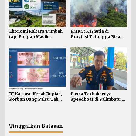
Ekonomi Kaltara Tumbuh
BMKG: Karhutla di
tapi Pangan Masih
Provinsi Tetangga Bisa
Bergantung dari Luar
Ganggu Kualitas Udara
Kaltara
BI Kaltara: Kenali Rupiah,
Pasca Terbakarnya
Korban Uang Palsu Tak
Speedboat di Salimbatu,
Bisa Dapat Penggantian
KSOP Tarakan Perketat
Pengawasan dan Edukasi
Awak Kapal
Tinggalkan Balasan