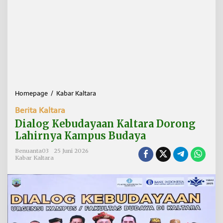
Homepage
/
Kabar Kaltara
D
i
Berita Kaltara
a
l
Dialog Kebudayaan Kaltara Dorong
o
Lahirnya Kampus Budaya
g
K
Benuanta03
25 Juni 2026
e
Kabar Kaltara
b
u
d
a
y
a
a