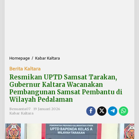
Homepage
/
Kabar Kaltara
R
e
Berita Kaltara
s
m
Resmikan UPTD Samsat Tarakan,
i
Gubernur Kaltara Wacanakan
k
Pembangunan Samsat Pembantu di
a
n
Wilayah Pedalaman
U
P
Benuanta07
19 Januari 2026
Kabar Kaltara
T
D
S
a
m