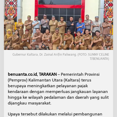
s
a
t
T
a
r
a
k
a
n
,
G
Gubernur Kaltara, Dr. Zainal Arifin Paliwang. (FOTO: SUNNY CELINE
u
T/BENUANTA)
b
e
r
benuanta.co.id, TARAKAN
– Pemerintah Provinsi
n
(Pemprov) Kalimantan Utara (Kaltara) terus
u
berupaya meningkatkan pelayanan pajak
r
kendaraan dengan memperluas jangkauan layanan
K
a
hingga ke wilayah pedalaman dan daerah yang sulit
l
dijangkau masyarakat.
t
a
Upaya tersebut dilakukan melalui pembangunan
r