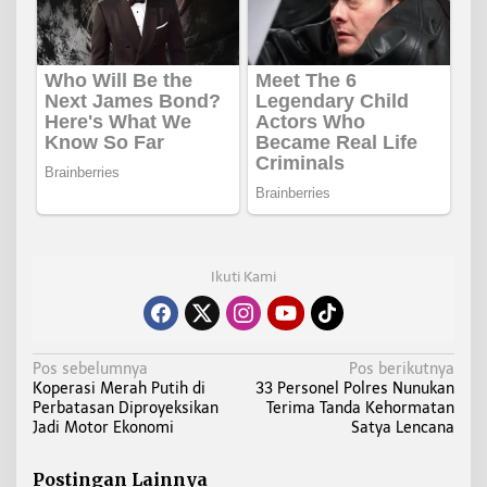
Ikuti Kami
N
Pos sebelumnya
Pos berikutnya
Koperasi Merah Putih di
33 Personel Polres Nunukan
a
Perbatasan Diproyeksikan
Terima Tanda Kehormatan
v
Jadi Motor Ekonomi
Satya Lencana
i
g
Postingan Lainnya