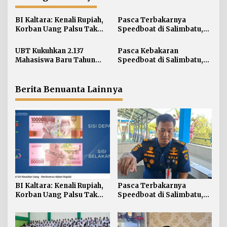
a
s
BI Kaltara: Kenali Rupiah,
Pasca Terbakarnya
i
Korban Uang Palsu Tak
Speedboat di Salimbatu,
Bisa Dapat Penggantian
KSOP Tarakan Perketat
p
Pengawasan dan Edukasi
UBT Kukuhkan 2.137
Pasca Kebakaran
o
Awak Kapal
Mahasiswa Baru Tahun
Speedboat di Salimbatu,
s
Akademik 2026/2027
Basarnas Soroti
Pentingnya Standar
Keselamatan
Berita Benuanta Lainnya
BI Kaltara: Kenali Rupiah,
Pasca Terbakarnya
Korban Uang Palsu Tak
Speedboat di Salimbatu,
Bisa Dapat Penggantian
KSOP Tarakan Perketat
Pengawasan dan Edukasi
Awak Kapal