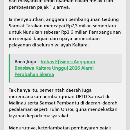
dan masyarakat lebih nyaman dalam melakukan
a
pembayaran pajak,” ujarnya.
t
P
Ia menyebutkan, anggaran pembangunan Gedung
e
m
Samsat Tarakan mencapai Rp7,3 miliar, sementara
b
untuk Nunukan sebesar Rp3,6 miliar. Pembangunan
a
ini menjadi bagian dari upaya pemerataan
n
pelayanan di seluruh wilayah Kaltara.
t
u
d
Baca Juga :
Imbas Efisiensi Anggaran,
i
W
Beasiswa Kaltara Unggul 2026 Alami
i
Perubahan Skema
l
a
y
Tak hanya itu, pemerintah daerah juga
a
merencanakan pembangunan UPTD Samsat di
h
Malinau serta Samsat Pembantu di daerah-daerah
P
e
pedalaman seperti Tulin Onsoi, guna mendekatkan
d
layanan kepada masyarakat.
a
l
Menurutnya, keterlambatan pembayaran pajak
a