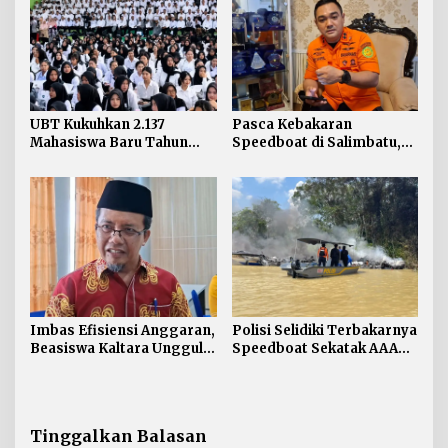
UBT Kukuhkan 2.137
Pasca Kebakaran
Mahasiswa Baru Tahun
Speedboat di Salimbatu,
Akademik 2026/2027
Basarnas Soroti
Pentingnya Standar
Keselamatan
Imbas Efisiensi Anggaran,
Polisi Selidiki Terbakarnya
Beasiswa Kaltara Unggul
Speedboat Sekatak AAA
2026 Alami Perubahan
Kaltara, Sumber Api
Skema
Diduga dari Genset
Tinggalkan Balasan