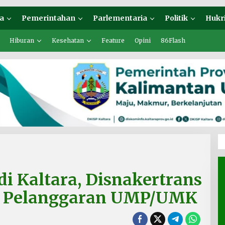
a
Pemerintahan
Parlementaria
Politik
Hukr
Hiburan
Kesehatan
Feature
Opini
86Flash
di Kaltara, Disnakertrans
n Pelanggaran UMP/UMK