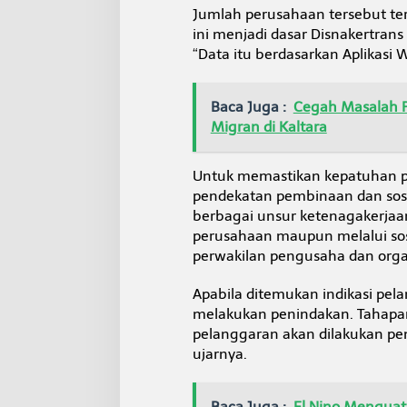
g
Jumlah perusahaan tersebut ter
a
ini menjadi dasar Disnakertra
r
“Data itu berdasarkan Aplikasi 
a
n
U
Baca Juga :
Cegah Masalah P
M
P
Migran di Kaltara
/
U
M
Untuk memastikan kepatuhan p
K
pendekatan pembinaan dan sosia
berbagai unsur ketenagakerja
perusahaan maupun melalui sos
perwakilan pengusaha dan organ
Apabila ditemukan indikasi pel
melakukan penindakan. Tahapan k
pelanggaran akan dilakukan pem
ujarnya.
Baca Juga :
El Nino Menguat