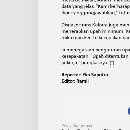
data yang jelas. “Kami berhara
dipertanggungjawabkan,” tutur
Disnakertrans Kaltara juga men
menerapkan upah minimum. Ket
mikro dan kecil dikecualikan d
Ia menegaskan pengaturan upah 
kesepakatan. “Upah ditentukan
pekerja,” pungkasnya. (*)
Reporter: Eko Saputra
Editor: Ramli
N
Pos sebelumnya