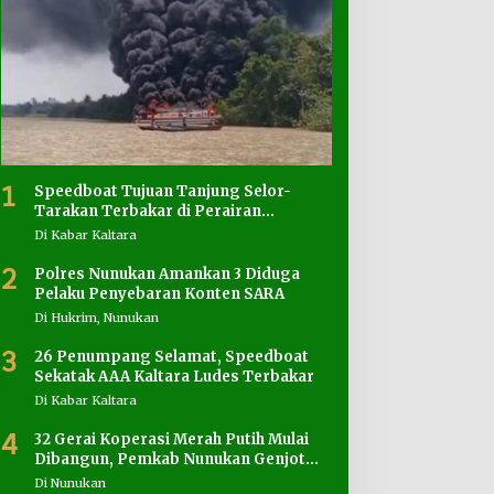
1
Speedboat Tujuan Tanjung Selor-
Tarakan Terbakar di Perairan
Salimbatu
Di Kabar Kaltara
2
Polres Nunukan Amankan 3 Diduga
Pelaku Penyebaran Konten SARA
Di Hukrim, Nunukan
3
26 Penumpang Selamat, Speedboat
Sekatak AAA Kaltara Ludes Terbakar
Di Kabar Kaltara
4
32 Gerai Koperasi Merah Putih Mulai
Dibangun, Pemkab Nunukan Genjot
Penyediaan Lahan
Di Nunukan