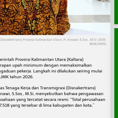
(Disnakertrans) Provinsi Kalimantan Utara, H. Asnawi, S.Sos., M.Si. (DOK:
BENUANTA)
rintah Provinsi Kalimantan Utara (Kaltara)
rapan upah minimum dengan memaksimalkan
duan pekerja. Langkah ini dilakukan seiring mulai
 UMK tahun 2026.
nas Tenaga Kerja dan Transmigrasi (Disnakertrans)
Asnawi, S.Sos., M.Si, menyebutkan bahwa pengawasan
usahaan yang tercatat secara resmi. “Total perusahaan
.518 yang tersebar di lima kabupaten dan kota,”