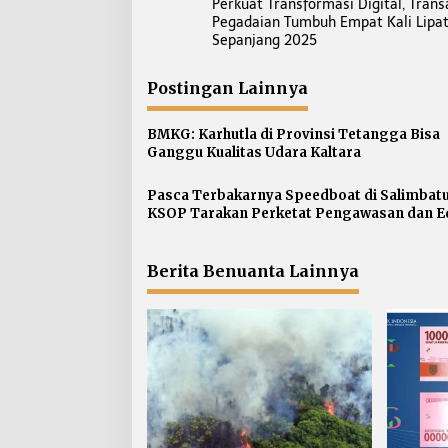
Perkuat Transformasi Digital, Trans
a
Pegadaian Tumbuh Empat Kali Lipa
v
Sepanjang 2025
i
g
Postingan Lainnya
a
s
BMKG: Karhutla di Provinsi Tetangga Bisa
Ganggu Kualitas Udara Kaltara
i
p
Pasca Terbakarnya Speedboat di Salimbatu
o
KSOP Tarakan Perketat Pengawasan dan E
s
Awak Kapal
Berita Benuanta Lainnya