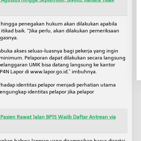
hingga penegakan hukum akan dilakukan apabila
ikad baik. “Jika perlu, akan dilakukan pemeriksaan
gasnya.
buka akses seluas-luasnya bagi pekerja yang ingin
inimum. Pelaporan dapat dilakukan secara langsung
elanggaran UMK bisa datang langsung ke kantor
SP4N Lapor di www.lapor.go.id,” imbuhnya.
hadap identitas pelapor menjadi perhatian utama
engungkap identitas pelapor jika pelapor
 Pasien Rawat Jalan BPJS Wajib Daftar Antrean via
nkan bahwa laporan yang disampaikan harus disertai