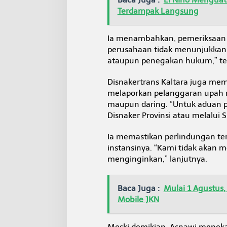
Terdampak Langsung
Ia menambahkan, pemeriksaan 
perusahaan tidak menunjukkan it
ataupun penegakan hukum,” te
Disnakertrans Kaltara juga mem
melaporkan pelanggaran upah m
maupun daring. “Untuk aduan p
Disnaker Provinsi atau melalui 
Ia memastikan perlindungan ter
instansinya. “Kami tidak akan m
menginginkan,” lanjutnya.
Baca Juga :
Mulai 1 Agustus,
Mobile JKN
Meski demikian, Asnawi meneka