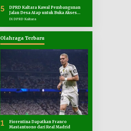
5
DPRD Kaltara Kawal Pembangunan
Jalan Desa Atap untuk Buka Akses
Wilayah Perbatasan
Di DPRD Kaltara
Olahraga Terbaru
1
Fiorentina Dapatkan Franco
Mastantuono dari Real Madrid