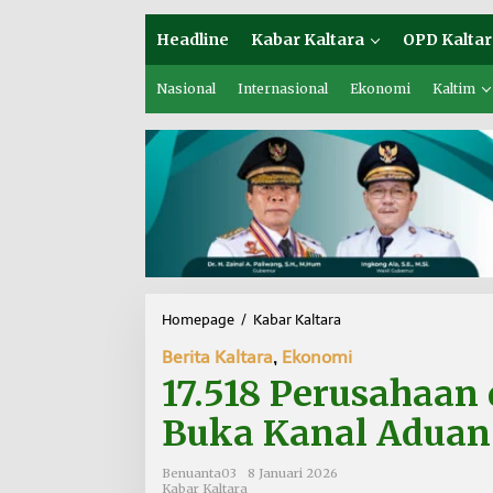
Headline
Kabar Kaltara
OPD Kaltar
Nasional
Internasional
Ekonomi
Kaltim
Homepage
/
Kabar Kaltara
1
7
Berita Kaltara
,
Ekonomi
.
5
17.518 Perusahaan 
1
8
Buka Kanal Adua
P
e
Benuanta03
8 Januari 2026
r
Kabar Kaltara