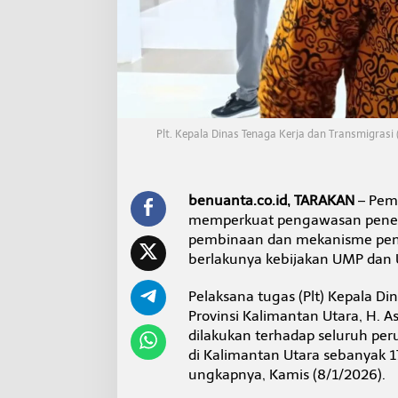
t
r
a
n
s
B
u
k
a
Plt. Kepala Dinas Tenaga Kerja dan Transmigrasi 
K
a
n
a
benuanta.co.id, TARAKAN
– Peme
l
memperkuat pengawasan pene
A
pembinaan dan mekanisme penga
d
berlakunya kebijakan UMP dan
u
a
n
Pelaksana tugas (Plt) Kepala Di
P
Provinsi Kalimantan Utara, H. 
e
dilakukan terhadap seluruh per
l
di Kalimantan Utara sebanyak 17
a
ungkapnya, Kamis (8/1/2026).
n
g