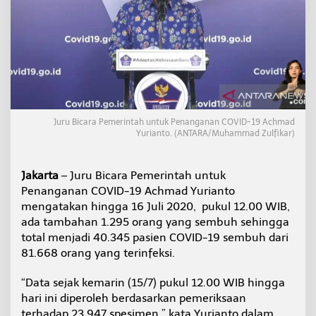
b
u
h
d
a
r
i
8
1
.
Juru Bicara Pemerintah untuk Penanganan COVID-19 Achmad
6
Yurianto. (ANTARA/Muhammad Zulfikar)
6
8
P
Jakarta
– Juru Bicara Pemerintah untuk
o
Penanganan COVID-19 Achmad Yurianto
s
mengatakan hingga 16 Juli 2020, pukul 12.00 WIB,
i
ada tambahan 1.295 orang yang sembuh sehingga
t
i
total menjadi 40.345 pasien COVID-19 sembuh dari
f
81.668 orang yang terinfeksi.
C
O
“Data sejak kemarin (15/7) pukul 12.00 WIB hingga
V
hari ini diperoleh berdasarkan pemeriksaan
I
D
terhadap 23.947 spesimen,” kata Yurianto dalam