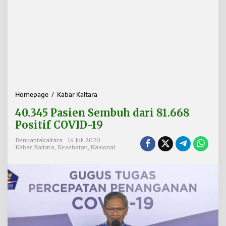
Homepage
/
Kabar Kaltara
4
0
40.345 Pasien Sembuh dari 81.668
.
3
Positif COVID-19
4
5
Benuantakaltara
16 Juli 2020
Kabar Kaltara
,
Kesehatan
,
Nasional
P
a
s
i
e
n
S
e
m