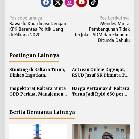
N
Pos sebelumnya
Pos berikutnya
Bawaslu Koordinasi Dengan
Mendes Minta
a
KPK Berantas Politik Uang
Pembangunan Tidak
v
di Pilkada 2020
Terfokus SDM dan Ekonomi
i
Ditunda Dahulu
g
a
Postingan Lainnya
s
i
Stunting di Kaltara Turun,
Antrean Online Digenjot,
Dinkes Ingatkan
RSUD Jusuf SK Diminta Tak
p
Penanganan Tak Boleh
Abaikan Pasien Lansia
o
Kendur
Inspektorat Kaltara Minta
Harga Pertamax di Kaltara
s
OPD Perkuat Manajemen
Turun Jadi Rp16.650 per
Risiko dan TLHP
Liter
Berita Benuanta Lainnya