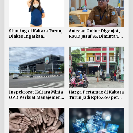
Stunting di Kaltara Turun,
Antrean Online Digenjot,
Dinkes Ingatkan
RSUD Jusuf SK Diminta Tak
Penanganan Tak Boleh
Abaikan Pasien Lansia
Kendur
Inspektorat Kaltara Minta
Harga Pertamax di Kaltara
OPD Perkuat Manajemen
Turun Jadi Rp16.650 per
Risiko dan TLHP
Liter