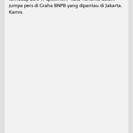
-
jumpa pers di Graha BNPB yang dipantau di Jakarta,
1
Kamis.
9