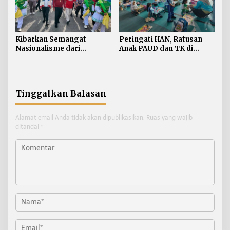
Kibarkan Semangat
Peringati HAN, Ratusan
Nasionalisme dari
Anak PAUD dan TK di
Perbatasan, Bendera
Nunukan Adu Kreativitas
Merah Putih 81 Meter
Lomba Menggambar dan
Dibentangkan di Sebatik
Mewarnai
Tinggalkan Balasan
Alamat email Anda tidak akan dipublikasikan.
Ruas yang wajib
ditandai
*