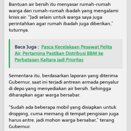
Bantuan air bersih itu menyasar rumah-rumah
a
r
warga dan rumah-rumah ibadah yang mengalami
g
krisis air. “Jadi selain untuk warga saya juga
a
perintahkan agar rumah ibadah juga diberikan,”
d
tuturnya.
a
n
R
u
Baca Juga :
Pasca Kecelakaan Pesawat Pelita
m
Air, Pertamina Pastikan Distribusi BBM ke
a
Perbatasan Kaltara jadi Prioritas
h
I
b
Sementara itu, berdasarkan laporan yang diterima
a
Gubernur, saat ini terjadi antrean armada penyalur
d
di depo yang menyediakan air bersih. Sehingga
a
h
diharapkan agar warga bersabar.
“Sudah ada beberapa mobil yang disiapkan untuk
dropping, cuma memang di tempat pengisian juga
harus antre, jadi mohon warga bersabar,” terang
Gubernur.