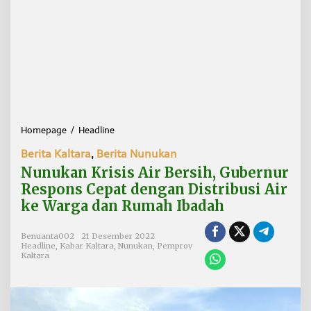
Homepage
/
Headline
N
u
Berita Kaltara
,
Berita Nunukan
n
u
Nunukan Krisis Air Bersih, Gubernur
k
Respons Cepat dengan Distribusi Air
a
ke Warga dan Rumah Ibadah
n
K
r
Benuanta002
21 Desember 2022
i
Headline
,
Kabar Kaltara
,
Nunukan
,
Pemprov
s
Kaltara
i
s
A
i