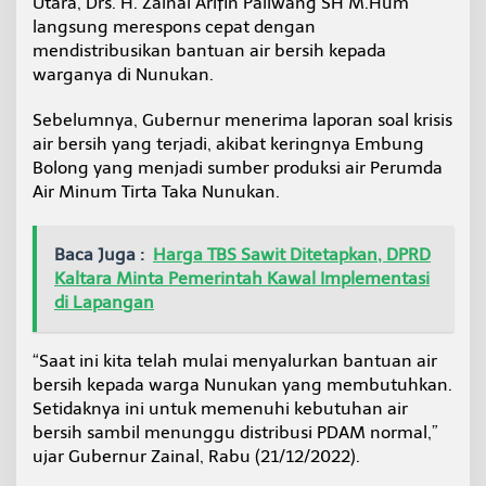
Utara, Drs. H. Zainal Arifin Paliwang SH M.Hum
p
langsung merespons cepat dengan
a
mendistribusikan bantuan air bersih kepada
t
d
warganya di Nunukan.
e
n
Sebelumnya, Gubernur menerima laporan soal krisis
g
air bersih yang terjadi, akibat keringnya Embung
a
Bolong yang menjadi sumber produksi air Perumda
n
D
Air Minum Tirta Taka Nunukan.
i
s
t
Baca Juga :
Harga TBS Sawit Ditetapkan, DPRD
r
Kaltara Minta Pemerintah Kawal Implementasi
i
di Lapangan
b
u
s
“Saat ini kita telah mulai menyalurkan bantuan air
i
bersih kepada warga Nunukan yang membutuhkan.
A
i
Setidaknya ini untuk memenuhi kebutuhan air
r
bersih sambil menunggu distribusi PDAM normal,”
k
ujar Gubernur Zainal, Rabu (21/12/2022).
e
W