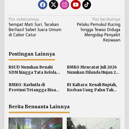
N
Pos sebelumnya
Pos berikutnya
Sempat Mati Suri, Tarakan
Pelaku Pemukul Kucing
a
Berhasil Sabet Juara Umum
hingga Tewas Diduga
v
di Cabor Catur
Mengidap Penyakit
i
Kejiwaan
g
a
Postingan Lainnya
s
i
RSUD Nunukan Benahi
BMKG Mencatat Juli 2026
SDM hingga Tata Kelola
Nunukan Dilanda Hujan 23
p
Pelayanan
Hari
o
BMKG: Karhutla di
BI Kaltara: Kenali Rupiah,
s
Provinsi Tetangga Bisa
Korban Uang Palsu Tak
Ganggu Kualitas Udara
Bisa Dapat Penggantian
Kaltara
Berita Benuanta Lainnya