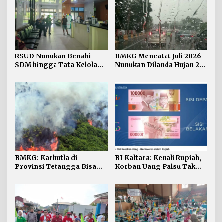
RSUD Nunukan Benahi
BMKG Mencatat Juli 2026
SDM hingga Tata Kelola
Nunukan Dilanda Hujan 23
Pelayanan
Hari
BMKG: Karhutla di
BI Kaltara: Kenali Rupiah,
Provinsi Tetangga Bisa
Korban Uang Palsu Tak
Ganggu Kualitas Udara
Bisa Dapat Penggantian
Kaltara