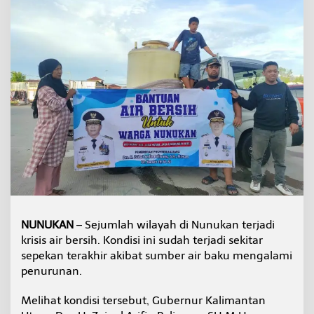
r
B
e
r
s
i
h
,
G
u
b
e
r
n
u
r
R
e
NUNUKAN
– Sejumlah wilayah di Nunukan terjadi
s
krisis air bersih. Kondisi ini sudah terjadi sekitar
p
sepekan terakhir akibat sumber air baku mengalami
o
penurunan.
n
s
C
Melihat kondisi tersebut, Gubernur Kalimantan
e