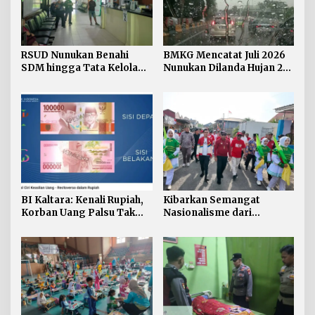
RSUD Nunukan Benahi
BMKG Mencatat Juli 2026
SDM hingga Tata Kelola
Nunukan Dilanda Hujan 23
Pelayanan
Hari
BI Kaltara: Kenali Rupiah,
Kibarkan Semangat
Korban Uang Palsu Tak
Nasionalisme dari
Bisa Dapat Penggantian
Perbatasan, Bendera
Merah Putih 81 Meter
Dibentangkan di Sebatik