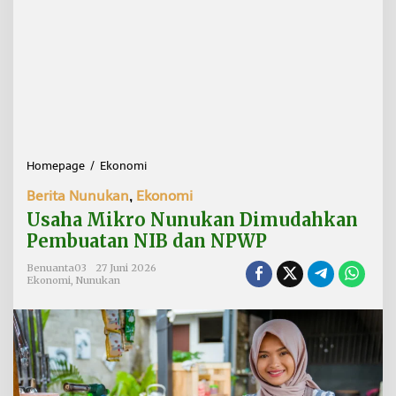
Homepage
/
Ekonomi
U
s
Berita Nunukan
,
Ekonomi
a
h
Usaha Mikro Nunukan Dimudahkan
a
Pembuatan NIB dan NPWP
M
i
Benuanta03
27 Juni 2026
k
Ekonomi
,
Nunukan
r
o
N
u
n
u
k