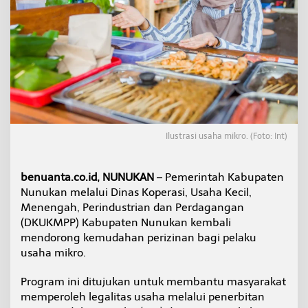
a
n
D
i
m
u
d
a
h
k
a
Ilustrasi usaha mikro. (Foto: Int)
n
P
e
benuanta.co.id, NUNUKAN
– Pemerintah Kabupaten
m
Nunukan melalui Dinas Koperasi, Usaha Kecil,
b
u
Menengah, Perindustrian dan Perdagangan
a
(DKUKMPP) Kabupaten Nunukan kembali
t
mendorong kemudahan perizinan bagi pelaku
a
usaha mikro.
n
N
I
Program ini ditujukan untuk membantu masyarakat
B
memperoleh legalitas usaha melalui penerbitan
d