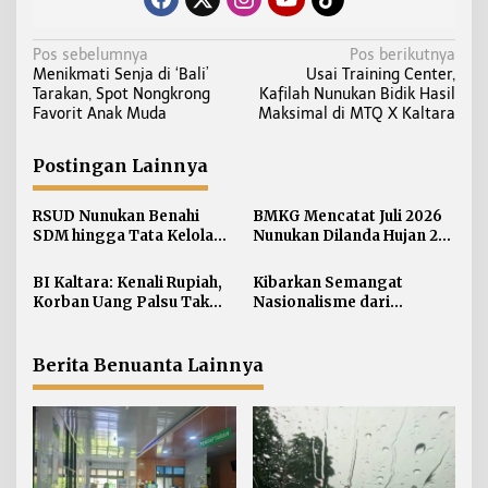
N
Pos sebelumnya
Pos berikutnya
Menikmati Senja di ‘Bali’
Usai Training Center,
a
Tarakan, Spot Nongkrong
Kafilah Nunukan Bidik Hasil
v
Favorit Anak Muda
Maksimal di MTQ X Kaltara
i
g
Postingan Lainnya
a
s
RSUD Nunukan Benahi
BMKG Mencatat Juli 2026
i
SDM hingga Tata Kelola
Nunukan Dilanda Hujan 23
Pelayanan
Hari
p
BI Kaltara: Kenali Rupiah,
Kibarkan Semangat
o
Korban Uang Palsu Tak
Nasionalisme dari
s
Bisa Dapat Penggantian
Perbatasan, Bendera
Merah Putih 81 Meter
Dibentangkan di Sebatik
Berita Benuanta Lainnya