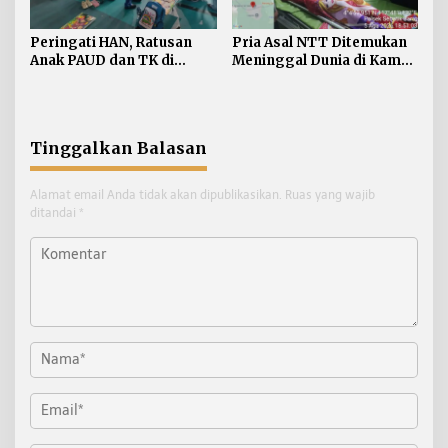
Peringati HAN, Ratusan
Pria Asal NTT Ditemukan
Anak PAUD dan TK di
Meninggal Dunia di Kamar
Nunukan Adu Kreativitas
Kos Sebatik Barat
Lomba Menggambar dan
Mewarnai
Tinggalkan Balasan
Alamat email Anda tidak akan dipublikasikan.
Ruas yang wajib
ditandai
*