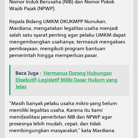
Nomor Induk Berusaha (NIB) dan Nomor Pokok
a
Wajib Pajak (NPWP).
n
N
P
Kepala Bidang UMKM DKUKMPP Nunukan,
W
Mardiana, mengatakan legalitas usaha menjadi
P
salah satu syarat penting agar pelaku UMKM dapat
mengembangkan usahanya, termasuk mengakses
pembiayaan, mengikuti program bantuan
pemerintah hingga memperluas pasar.
Baca Juga :
Hermanus Dorong Hubungan
Eksekutif-Legislatif Miliki Dasar Hukum yang
Jelas
“Masih banyak pelaku usaha mikro yang belum
memiliki legalitas usaha. Karena itu kami
memfasilitasi penerbitan NIB dan NPWP agar
prosesnya lebih mudah, cepat, dan tidak
membingungkan masyarakat,” kata Mardiana.