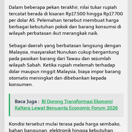
a
Dalam beberapa pekan terakhir, nilai tukar rupiah
i
tercatat berada di kisaran Rp17.500 hingga Rp17.700
R
u
per dolar AS. Pelemahan tersebut membuat harga
p
berbagai kebutuhan pokok dan barang konsumsi di
i
wilayah perbatasan ikut merangkak naik.
a
h
Sebagai daerah yang berbatasan langsung dengan
M
e
Malaysia, masyarakat Nunukan cukup bergantung
l
pada pasokan barang dari Tawau dan sejumlah
e
wilayah Sabah. Ketika rupiah melemah terhadap
m
dolar maupun ringgit Malaysia, biaya impor barang
a
otomatis meningkat dan dibebankan kepada
h
konsumen.
Baca Juga :
BI Dorong Transformasi Ekonomi
Kaltara Lewat Benuanta Economic Forum 2026
Kondisi tersebut mulai terasa pada harga sembako,
bahan bangunan, elektronik hingga kebutuhan