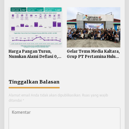
Jadi Penggerak Utama
Kaltim Resmikan
Kampung Sawah Abadi di
Bulutana Sulsel
Harga Pangan Turun,
Gelar Temu Media Kaltara,
Nunukan Alami Deflasi 0,74
Grup PT Pertamina Hulu
Persen di Juli 2026
Indonesia Perkuat
Komunikasi Publik
Tentang Industri Hulu
Migas
Tinggalkan Balasan
Alamat email Anda tidak akan dipublikasikan.
Ruas yang wajib
ditandai
*