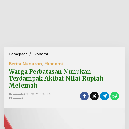
Homepage
/
Ekonomi
W
a
Berita Nunukan
,
Ekonomi
r
g
Warga Perbatasan Nunukan
a
Terdampak Akibat Nilai Rupiah
P
Melemah
e
r
Benuanta03
21 Mei 2026
b
Ekonomi
a
t
a
s
a
n