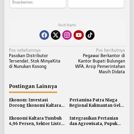
Ikuti Kami
N
Pos sebelumnya
Pos berikutnya
Pasokan Distributor
Pegawai Berkantor di
a
Tersendat, Stok MinyaKita
Kantor Bupati Bulungan
v
di Nunukan Kosong
WFA, Arsip Pemerintahan
i
Masih Didata
g
a
Postingan Lainnya
s
i
Ekonom: Investasi
Pertamina Patra Niaga
Dorong Ekonomi Kaltara,
Regional Kalimantan Gelar
p
Sektor Lain Jangan
Simulasi OKD Level 1 di
o
Diabaikan
Fuel Terminal Tarakan
Ekonomi Kaltara Tumbuh
Integrasikan Pertanian
s
4,96 Persen, Sektor Listrik
dan Agrowisata, Pupuk
Jadi Penggerak Utama
Kaltim Resmikan