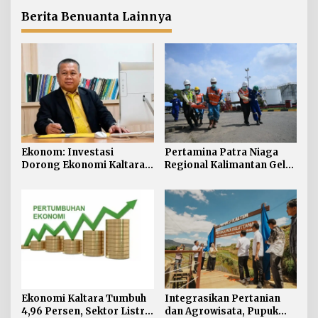
Kampung Sawah Abadi di
Bulutana Sulsel
Berita Benuanta Lainnya
Ekonom: Investasi
Pertamina Patra Niaga
Dorong Ekonomi Kaltara,
Regional Kalimantan Gelar
Sektor Lain Jangan
Simulasi OKD Level 1 di
Diabaikan
Fuel Terminal Tarakan
Ekonomi Kaltara Tumbuh
Integrasikan Pertanian
4,96 Persen, Sektor Listrik
dan Agrowisata, Pupuk