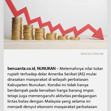
N
u
n
u
k
a
n
T
e
r
d
a
Ilustrasi internet
m
p
a
benuanta.co.id, NUNUKAN
– Melemahnya nilai tukar
k
rupiah terhadap dolar Amerika Serikat (AS) mulai
A
k
dirasakan masyarakat di wilayah perbatasan
i
Kabupaten Nunukan. Kondisi ini tidak hanya
b
berdampak pada kenaikan harga barang impor,
a
tetapi juga memengaruhi aktivitas perdagangan
t
N
lintas batas dengan Malaysia yang selama ini
i
menjadi denyut ekonomi masyarakat perbatasan.
l