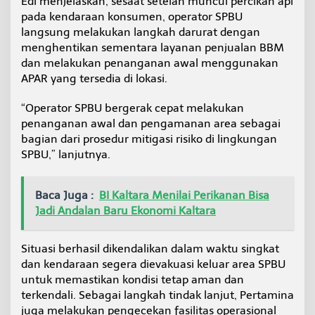
Edi menjelaskan, sesaat setelah muncul percikan api
a
pada kendaraan konsumen, operator SPBU
l
langsung melakukan langkah darurat dengan
S
menghentikan sementara layanan penjualan BBM
P
B
dan melakukan penanganan awal menggunakan
U
APAR yang tersedia di lokasi.
T
a
“Operator SPBU bergerak cepat melakukan
n
penanganan awal dan pengamanan area sebagai
j
u
bagian dari prosedur mitigasi risiko di lingkungan
n
SPBU,” lanjutnya.
g
S
e
Baca Juga :
BI Kaltara Menilai Perikanan Bisa
l
Jadi Andalan Baru Ekonomi Kaltara
o
r
Situasi berhasil dikendalikan dalam waktu singkat
dan kendaraan segera dievakuasi keluar area SPBU
untuk memastikan kondisi tetap aman dan
terkendali. Sebagai langkah tindak lanjut, Pertamina
juga melakukan pengecekan fasilitas operasional