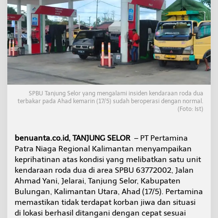
i
a
g
a
R
e
g
i
o
n
a
SPBU Tanjung Selor yang mengalami insiden kendaraan roda dua
l
terbakar pada Ahad kemarin (17/5) sudah beroperasi dengan normal.
(Foto: Ist)
K
a
l
i
benuanta.co.id, TANJUNG SELOR
– PT Pertamina
m
Patra Niaga Regional Kalimantan menyampaikan
a
keprihatinan atas kondisi yang melibatkan satu unit
n
kendaraan roda dua di area SPBU 63772002, Jalan
t
a
Ahmad Yani, Jelarai, Tanjung Selor, Kabupaten
n
Bulungan, Kalimantan Utara, Ahad (17/5). Pertamina
P
memastikan tidak terdapat korban jiwa dan situasi
a
di lokasi berhasil ditangani dengan cepat sesuai
s