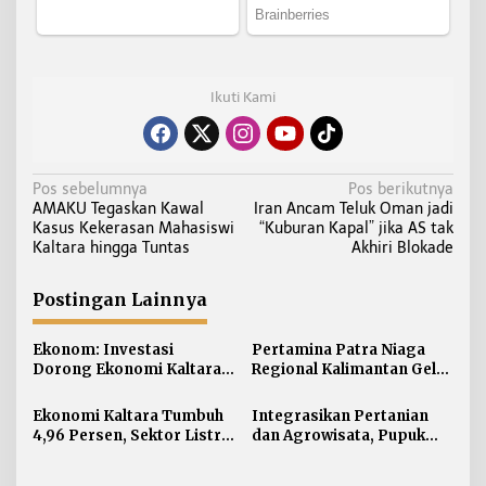
Ikuti Kami
N
Pos sebelumnya
Pos berikutnya
AMAKU Tegaskan Kawal
Iran Ancam Teluk Oman jadi
a
Kasus Kekerasan Mahasiswi
“Kuburan Kapal” jika AS tak
v
Kaltara hingga Tuntas
Akhiri Blokade
i
g
Postingan Lainnya
a
s
Ekonom: Investasi
Pertamina Patra Niaga
i
Dorong Ekonomi Kaltara,
Regional Kalimantan Gelar
Sektor Lain Jangan
Simulasi OKD Level 1 di
p
Diabaikan
Fuel Terminal Tarakan
Ekonomi Kaltara Tumbuh
Integrasikan Pertanian
o
4,96 Persen, Sektor Listrik
dan Agrowisata, Pupuk
s
Jadi Penggerak Utama
Kaltim Resmikan
Kampung Sawah Abadi di