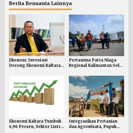
Bulutana Sulsel
Berita Benuanta Lainnya
Ekonom: Investasi
Pertamina Patra Niaga
Dorong Ekonomi Kaltara,
Regional Kalimantan Gelar
Sektor Lain Jangan
Simulasi OKD Level 1 di
Diabaikan
Fuel Terminal Tarakan
Ekonomi Kaltara Tumbuh
Integrasikan Pertanian
4,96 Persen, Sektor Listrik
dan Agrowisata, Pupuk
Jadi Penggerak Utama
Kaltim Resmikan