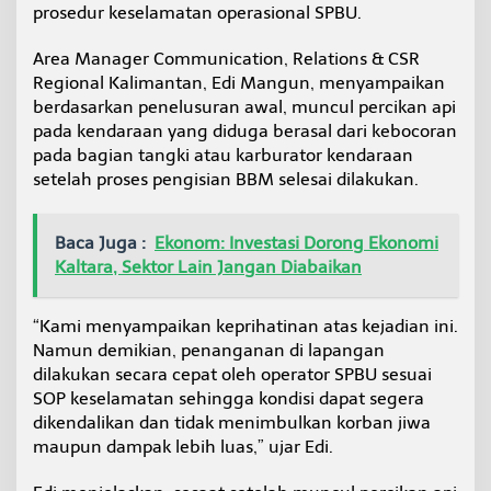
prosedur keselamatan operasional SPBU.
t
i
k
Area Manager Communication, Relations & CSR
a
Regional Kalimantan, Edi Mangun, menyampaikan
n
berdasarkan penelusuran awal, muncul percikan api
K
pada kendaraan yang diduga berasal dari kebocoran
e
s
pada bagian tangki atau karburator kendaraan
e
setelah proses pengisian BBM selesai dilakukan.
l
a
m
Baca Juga :
Ekonom: Investasi Dorong Ekonomi
a
Kaltara, Sektor Lain Jangan Diabaikan
t
a
n
“Kami menyampaikan keprihatinan atas kejadian ini.
O
p
Namun demikian, penanganan di lapangan
e
dilakukan secara cepat oleh operator SPBU sesuai
r
SOP keselamatan sehingga kondisi dapat segera
a
dikendalikan dan tidak menimbulkan korban jiwa
s
maupun dampak lebih luas,” ujar Edi.
i
o
n