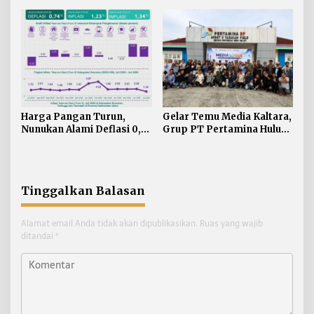
Kampung Sawah Abadi di
Bulutana Sulsel
Harga Pangan Turun,
Gelar Temu Media Kaltara,
Nunukan Alami Deflasi 0,74
Grup PT Pertamina Hulu
Persen di Juli 2026
Indonesia Perkuat
Komunikasi Publik
Tentang Industri Hulu
Migas
Tinggalkan Balasan
Alamat email Anda tidak akan dipublikasikan.
Ruas yang wajib
ditandai
*