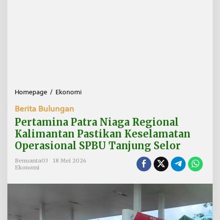
Homepage
/
Ekonomi
P
e
Berita Bulungan
r
t
Pertamina Patra Niaga Regional
a
Kalimantan Pastikan Keselamatan
m
Operasional SPBU Tanjung Selor
i
n
Benuanta03
18 Mei 2026
a
Ekonomi
P
a
t
r
a
N