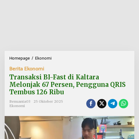
Homepage
/
Ekonomi
T
r
Berita Ekonomi
a
n
Transaksi BI-Fast di Kaltara
s
Melonjak 67 Persen, Pengguna QRIS
a
Tembus 126 Ribu
k
s
Benuanta03
25 Oktober 2025
i
Ekonomi
B
I
-
F
a
s