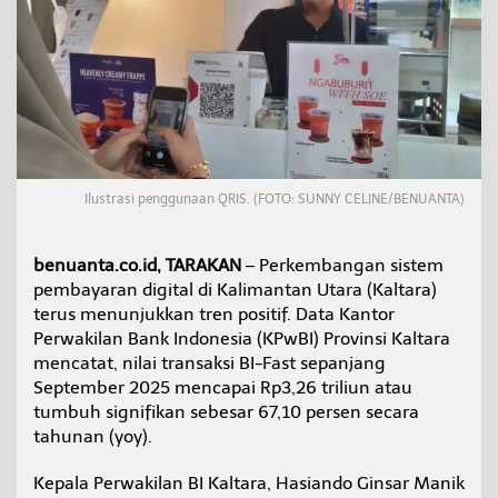
t
d
i
K
a
l
t
a
r
a
Ilustrasi penggunaan QRIS. (FOTO: SUNNY CELINE/BENUANTA)
M
e
l
benuanta.co.id, TARAKAN
– Perkembangan sistem
o
pembayaran digital di Kalimantan Utara (Kaltara)
n
j
terus menunjukkan tren positif. Data Kantor
a
Perwakilan Bank Indonesia (KPwBI) Provinsi Kaltara
k
mencatat, nilai transaksi BI-Fast sepanjang
6
September 2025 mencapai Rp3,26 triliun atau
7
tumbuh signifikan sebesar 67,10 persen secara
P
e
tahunan (yoy).
r
s
Kepala Perwakilan BI Kaltara, Hasiando Ginsar Manik
e