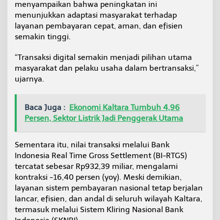
menyampaikan bahwa peningkatan ini
n
menunjukkan adaptasi masyarakat terhadap
,
P
layanan pembayaran cepat, aman, dan efisien
e
semakin tinggi.
n
g
“Transaksi digital semakin menjadi pilihan utama
g
masyarakat dan pelaku usaha dalam bertransaksi,”
u
n
ujarnya.
a
Q
R
Baca Juga :
Ekonomi Kaltara Tumbuh 4,96
I
Persen, Sektor Listrik Jadi Penggerak Utama
S
T
e
Sementara itu, nilai transaksi melalui Bank
m
Indonesia Real Time Gross Settlement (BI-RTGS)
b
u
tercatat sebesar Rp932,39 miliar, mengalami
s
kontraksi -16,40 persen (yoy). Meski demikian,
1
layanan sistem pembayaran nasional tetap berjalan
2
lancar, efisien, dan andal di seluruh wilayah Kaltara,
6
termasuk melalui Sistem Kliring Nasional Bank
R
i