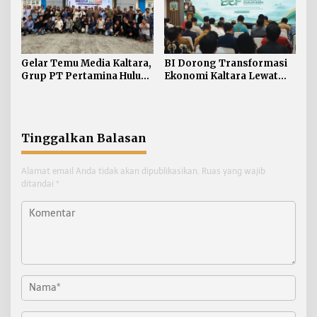
Gelar Temu Media Kaltara,
BI Dorong Transformasi
Grup PT Pertamina Hulu
Ekonomi Kaltara Lewat
Indonesia Perkuat
Benuanta Economic
Komunikasi Publik
Forum 2026
Tentang Industri Hulu
Migas
Tinggalkan Balasan
Alamat email Anda tidak akan dipublikasikan.
Ruas yang wajib
ditandai
*