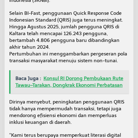
Indonesia (SKNBI).
b
u
Selain BI-Fast, penggunaan Quick Response Code
Indonesian Standard (QRIS) juga terus meningkat.
Hingga Agustus 2025, jumlah pengguna QRIS di
Kaltara telah mencapai 126.243 pengguna,
bertambah 4.806 pengguna baru dibandingkan
akhir tahun 2024.
Pertumbuhan ini menggambarkan pergeseran pola
transaksi masyarakat menuju sistem non-tunai.
Baca Juga :
Konsul RI Dorong Pembukaan Rute
Tawau–Tarakan, Dongkrak Ekonomi Perbatasan
Dirinya menyebut, peningkatan penggunaan QRIS
tidak hanya mempermudah transaksi, tetapi juga
mendorong efisiensi ekonomi dan memperluas
inklusi keuangan di daerah.
“Kami terus berupaya memperkuat literasi digital