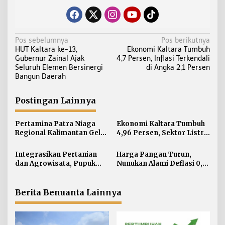
N
Pos sebelumnya
Pos berikutnya
HUT Kaltara ke-13,
Ekonomi Kaltara Tumbuh
a
Gubernur Zainal Ajak
4,7 Persen, Inflasi Terkendali
v
Seluruh Elemen Bersinergi
di Angka 2,1 Persen
i
Bangun Daerah
g
a
Postingan Lainnya
s
i
Pertamina Patra Niaga
Ekonomi Kaltara Tumbuh
Regional Kalimantan Gelar
4,96 Persen, Sektor Listrik
p
Simulasi OKD Level 1 di
Jadi Penggerak Utama
o
Fuel Terminal Tarakan
Integrasikan Pertanian
Harga Pangan Turun,
s
dan Agrowisata, Pupuk
Nunukan Alami Deflasi 0,74
Kaltim Resmikan
Persen di Juli 2026
Kampung Sawah Abadi di
Bulutana Sulsel
Berita Benuanta Lainnya