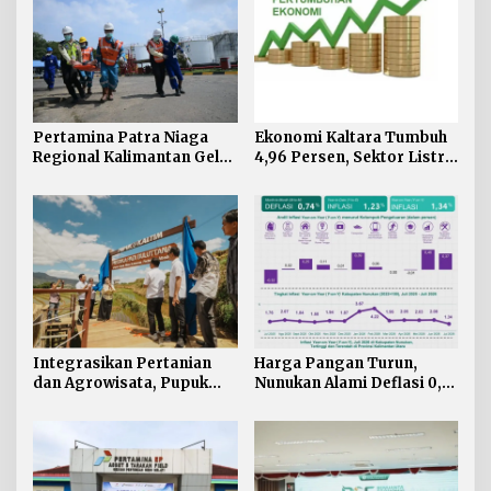
Pertamina Patra Niaga
Ekonomi Kaltara Tumbuh
Regional Kalimantan Gelar
4,96 Persen, Sektor Listrik
Simulasi OKD Level 1 di
Jadi Penggerak Utama
Fuel Terminal Tarakan
Integrasikan Pertanian
Harga Pangan Turun,
dan Agrowisata, Pupuk
Nunukan Alami Deflasi 0,74
Kaltim Resmikan
Persen di Juli 2026
Kampung Sawah Abadi di
Bulutana Sulsel