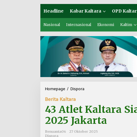
Headline
Kabar Kaltara
OPD Kaltar
Nasional
Internasional
Ekonomi
Kaltim
Homepage
/
Dispora
4
3
Berita Kaltara
A
t
43 Atlet Kaltara S
l
e
2025 Jakarta
t
K
Benuanta06
27 Oktober 2025
a
Dispora