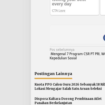
N
Pos sebelumnya
Mengenal 7 Program CSR PT PRI, W
a
Kepedulian Sosial
v
i
g
Postingan Lainnya
a
s
Kuota PPG Calon Guru 2026 Sebanyak 18 Ri
Lokasi Mengajar Salah Satu Acuan Seleksi
i
p
Dispora Kaltara Dorong Pembinaan Atlet
o
Panahan Berkelanjutan