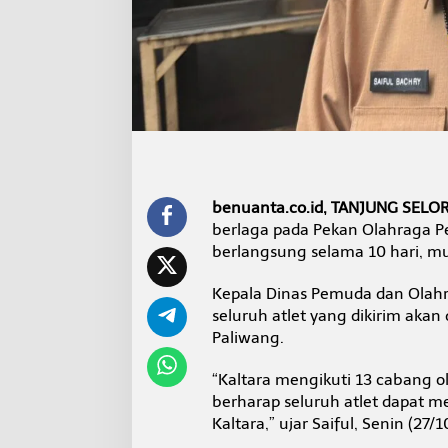
0
2
5
J
a
k
a
r
t
a
benuanta.co.id, TANJUNG SELO
berlaga pada Pekan Olahraga Pe
berlangsung selama 10 hari, m
Kepala Dinas Pemuda dan Olahra
seluruh atlet yang dikirim akan 
Paliwang.
“Kaltara mengikuti 13 cabang o
berharap seluruh atlet dapat 
Kaltara,” ujar Saiful, Senin (27/