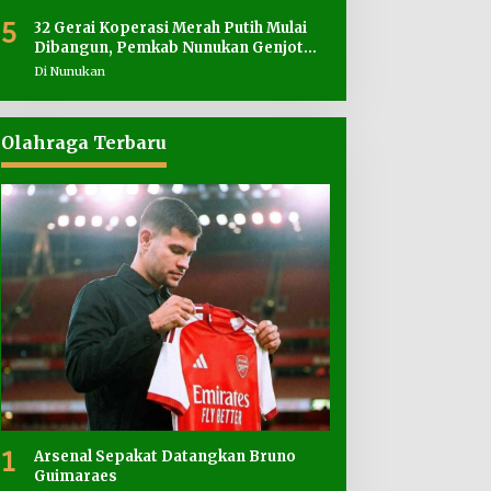
5
32 Gerai Koperasi Merah Putih Mulai
Dibangun, Pemkab Nunukan Genjot
Penyediaan Lahan
Di Nunukan
Olahraga Terbaru
1
Arsenal Sepakat Datangkan Bruno
Guimaraes