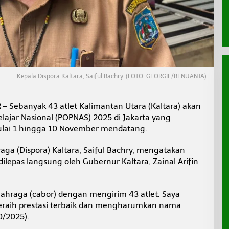
Kepala Dispora Kaltara, Saiful Bachry. (FOTO: GEORGIE/BENUANTA)
R
– Sebanyak 43 atlet Kalimantan Utara (Kaltara) akan
lajar Nasional (POPNAS) 2025 di Jakarta yang
ulai 1 hingga 10 November mendatang.
ga (Dispora) Kaltara, Saiful Bachry, mengatakan
dilepas langsung oleh Gubernur Kaltara, Zainal Arifin
lahraga (cabor) dengan mengirim 43 atlet. Saya
meraih prestasi terbaik dan mengharumkan nama
10/2025).