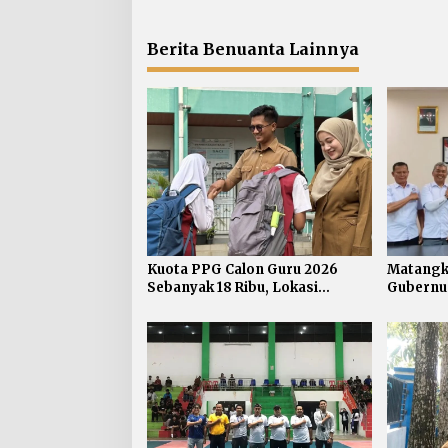
s
Berita Benuanta Lainnya
Kuota PPG Calon Guru 2026
Matangka
Sebanyak 18 Ribu, Lokasi
Gubernu
Mengajar Salah Satu Acuan
Kaltara 
Seleksi
Pengpro