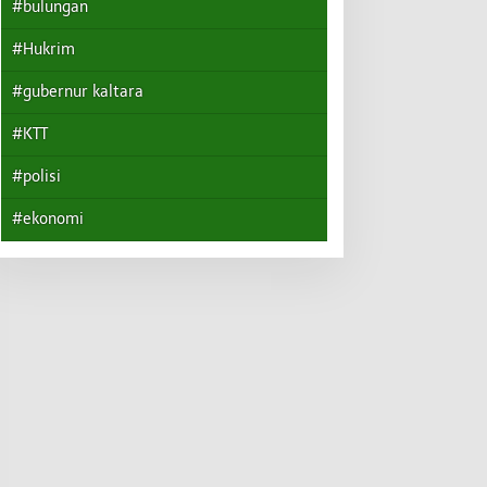
#bulungan
#Hukrim
#gubernur kaltara
#KTT
#polisi
#ekonomi