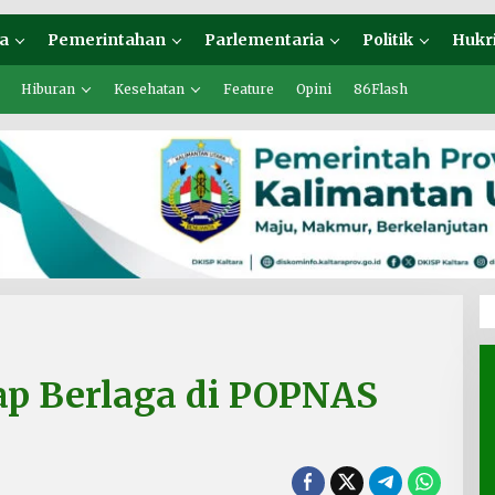
a
Pemerintahan
Parlementaria
Politik
Hukr
Hiburan
Kesehatan
Feature
Opini
86Flash
iap Berlaga di POPNAS