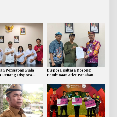
n Persiapan Piala
Dispora Kaltara Dorong
r Renang Dispora
Pembinaan Atlet Panahan
Perkuat Sinergi dengan
Berkelanjutan
v Akuatik