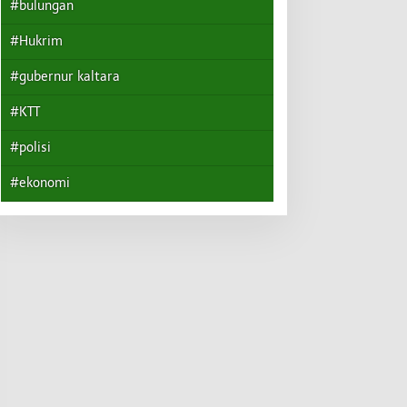
#bulungan
#Hukrim
#gubernur kaltara
#KTT
#polisi
#ekonomi