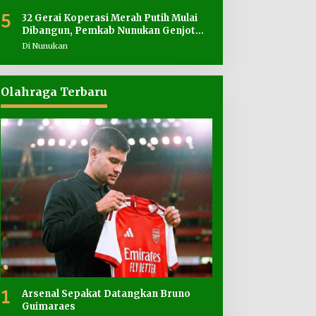
5
32 Gerai Koperasi Merah Putih Mulai
Dibangun, Pemkab Nunukan Genjot
Penyediaan Lahan
Di Nunukan
Olahraga Terbaru
1
Arsenal Sepakat Datangkan Bruno
Guimaraes