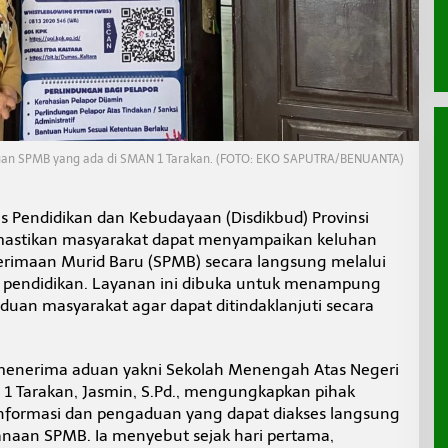
an SPMB yang ada di SMAN 1 Tarakan. (FOTO: EKO SAPUTRA/BENUANTA)
s Pendidikan dan Kebudayaan (Disdikbud) Provinsi
emastikan masyarakat dapat menyampaikan keluhan
nerimaan Murid Baru (SPMB) secara langsung melalui
an pendidikan. Layanan ini dibuka untuk menampung
uan masyarakat agar dapat ditindaklanjuti secara
 menerima aduan yakni Sekolah Menengah Atas Negeri
 1 Tarakan, Jasmin, S.Pd., mengungkapkan pihak
nformasi dan pengaduan yang dapat diakses langsung
anaan SPMB. Ia menyebut sejak hari pertama,