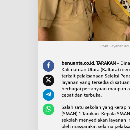
s
a
m
p
a
i
k
a
n
SPMB: Layanan adu
L
a
n
benuanta.co.id, TARAKAN
– Dina
g
Kalimantan Utara (Kaltara) m
s
u
terkait pelaksanaan Seleksi Pe
n
layanan yang tersedia di satu
g
berbagai pertanyaan maupun ad
k
cepat dan terbuka.
e
L
a
Salah satu sekolah yang kerap
y
(SMAN) 1 Tarakan. Kepala SMAN
a
sekolah menyediakan layanan i
n
oleh masyarakat selama pelaks
a