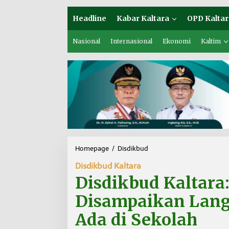
Headline
Kabar Kaltara
OPD Kaltar
Nasional
Internasional
Ekonomi
Kaltim
Homepage
/
Disdikbud
D
i
Disdikbud Kaltara
s
d
Disdikbud Kaltara
i
k
Disampaikan Lang
b
u
Ada di Sekolah
d