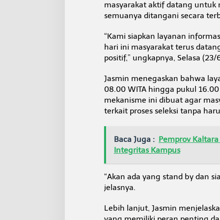
masyarakat aktif datang untu
n
y
semuanya ditangani secara ter
a
n
“Kami siapkan layanan informas
g
hari ini masyarakat terus dat
A
positif,” ungkapnya, Selasa (23/
d
a
d
Jasmin menegaskan bahwa layan
i
08.00 WITA hingga pukul 16.0
S
mekanisme ini dibuat agar ma
e
terkait proses seleksi tanpa 
k
o
l
a
Baca Juga :
Pemprov Kaltara 
h
Integritas Kampus
“Akan ada yang stand by dan si
jelasnya.
Lebih lanjut, Jasmin menjelaska
yang memiliki peran penting dalam