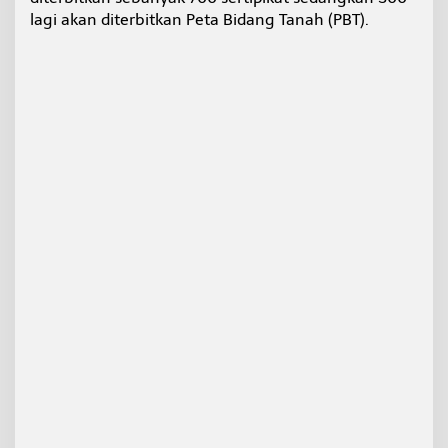
B
lagi akan diterbitkan Peta Bidang Tanah (PBT).
P
N
T
a
r
a
k
a
n