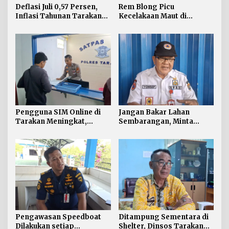
Deflasi Juli 0,57 Persen,
Rem Blong Picu
Inflasi Tahunan Tarakan
Kecelakaan Maut di
Masih di Atas Target
Gunung Selatan, Satu
Pengendara Meregang
Nyawa
Pengguna SIM Online di
Jangan Bakar Lahan
Tarakan Meningkat,
Sembarangan, Minta
Pembuatan Langsung
Lapor Layanan Darurat 112
Paling Banyak
Pengawasan Speedboat
Ditampung Sementara di
Dilakukan setiap
Shelter, Dinsos Tarakan