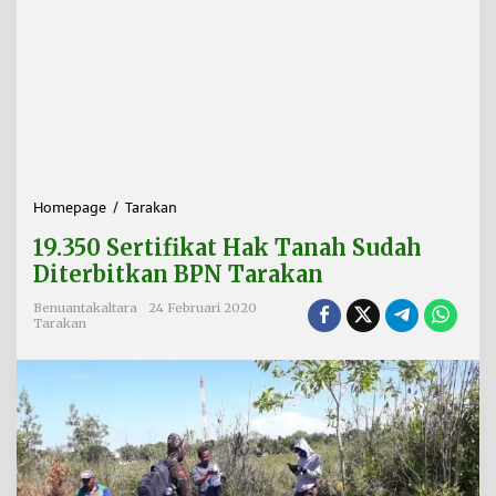
Homepage
/
Tarakan
1
9
19.350 Sertifikat Hak Tanah Sudah
.
3
Diterbitkan BPN Tarakan
5
0
Benuantakaltara
24 Februari 2020
Tarakan
S
e
r
t
i
f
i
k
a