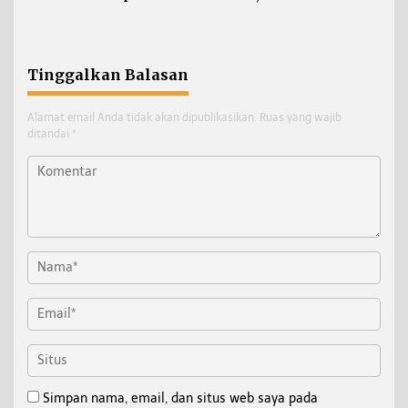
Keberangkatan, Sertifikat
Fasilitasi Pemulangan 15
Acuan Laik Laut
Pekerja Asal Jawa Barat
Tinggalkan Balasan
Alamat email Anda tidak akan dipublikasikan.
Ruas yang wajib
ditandai
*
Simpan nama, email, dan situs web saya pada