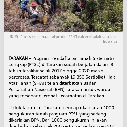
t
H
a
k
T
a
n
UKUR : Proses pengukuran lahan oleh BPN Tarakan di salah satu lahan
a
milik warga.
h
S
u
TARAKAN
– Program Pendaftaran Tanah Sistematis
d
a
Lengkap (PTSL) di Tarakan sudah berjalan dalam 3
h
tahun terakhir sejak 2017 hingga 2020 masih
D
berproses. Tercatat sebanyak 19.350 Sertipikat Hak
i
Atas Tanah (SHAT) telah diterbitkan Badan
t
Pertanahan Nasional (BPN) Tarakan untuk warga
e
r
yang tersebar di empat kecamatan di Tarakan.
b
i
Untuk tahun ini, Tarakan mendapatkan jatah 1000
t
pengukuran tanah program PTSL yang sedang
k
dikerjakan BPN. Dari 1000 pengukuran ini akan
a
n
diterbitkan sebanyak 700 sertipikat sedangkan 300