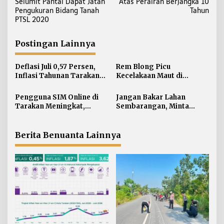
Selumit Pantai Dapat Jatah
Atas Perairan Berjangka 10
v
Pengukuran Bidang Tanah
Tahun
i
PTSL 2020
g
a
Postingan Lainnya
s
i
Deflasi Juli 0,57 Persen,
Rem Blong Picu
Inflasi Tahunan Tarakan
Kecelakaan Maut di
p
Masih di Atas Target
Gunung Selatan, Satu
o
Pengendara Meregang
Pengguna SIM Online di
Jangan Bakar Lahan
s
Nyawa
Tarakan Meningkat,
Sembarangan, Minta
Pembuatan Langsung
Lapor Layanan Darurat 112
Paling Banyak
Berita Benuanta Lainnya