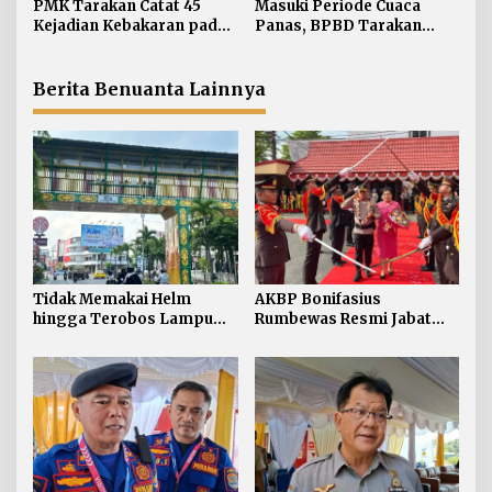
p
PMK Tarakan Catat 45
Masuki Periode Cuaca
Tarakan
Personel Diproses Tanpa
Kejadian Kebakaran pada
Panas, BPBD Tarakan
o
Toleransi
Januari-Juli 2026
Siapkan Mitigasi Karhutla
s
di Dua Kecamatan
Berita Benuanta Lainnya
Tidak Memakai Helm
AKBP Bonifasius
hingga Terobos Lampu
Rumbewas Resmi Jabat
Merah Dominasi
Kapolres Tarakan,
Pelanggaran ETLE di
Tegaskan Pelanggaran
Tarakan
Personel Diproses Tanpa
Toleransi