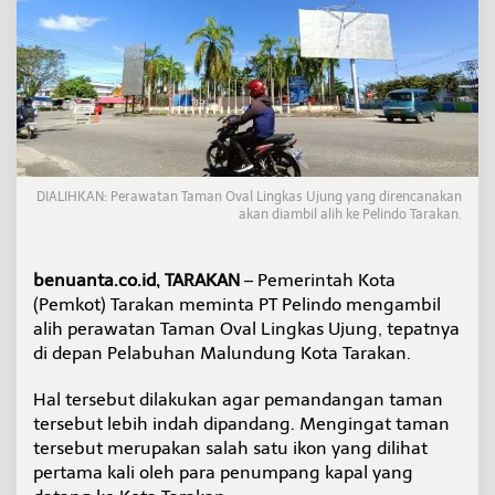
n
d
o
A
m
b
i
l
A
l
DIALIHKAN: Perawatan Taman Oval Lingkas Ujung yang direncanakan
i
akan diambil alih ke Pelindo Tarakan.
h
P
e
benuanta.co.id, TARAKAN
– Pemerintah Kota
r
(Pemkot) Tarakan meminta PT Pelindo mengambil
a
alih perawatan Taman Oval Lingkas Ujung, tepatnya
w
a
di depan Pelabuhan Malundung Kota Tarakan.
t
a
Hal tersebut dilakukan agar pemandangan taman
n
tersebut lebih indah dipandang. Mengingat taman
T
tersebut merupakan salah satu ikon yang dilihat
a
m
pertama kali oleh para penumpang kapal yang
a