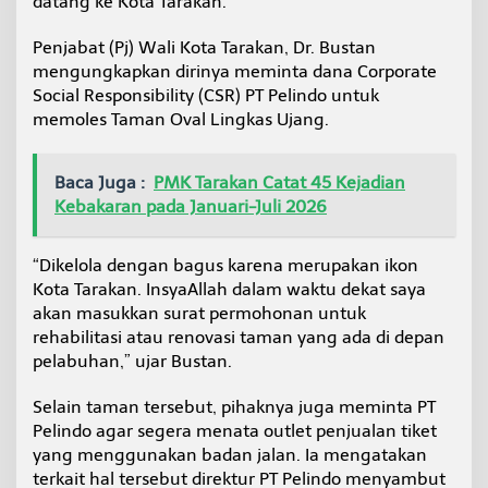
datang ke Kota Tarakan.
n
O
Penjabat (Pj) Wali Kota Tarakan, Dr. Bustan
v
mengungkapkan dirinya meminta dana Corporate
a
l
Social Responsibility (CSR) PT Pelindo untuk
L
memoles Taman Oval Lingkas Ujang.
i
n
g
Baca Juga :
PMK Tarakan Catat 45 Kejadian
k
Kebakaran pada Januari-Juli 2026
a
s
U
“Dikelola dengan bagus karena merupakan ikon
j
u
Kota Tarakan. InsyaAllah dalam waktu dekat saya
n
akan masukkan surat permohonan untuk
g
rehabilitasi atau renovasi taman yang ada di depan
pelabuhan,” ujar Bustan.
Selain taman tersebut, pihaknya juga meminta PT
Pelindo agar segera menata outlet penjualan tiket
yang menggunakan badan jalan. Ia mengatakan
terkait hal tersebut direktur PT Pelindo menyambut