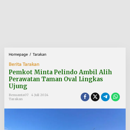
Homepage
/
Tarakan
P
e
Berita Tarakan
m
k
Pemkot Minta Pelindo Ambil Alih
o
Perawatan Taman Oval Lingkas
t
Ujung
M
i
Benuanta07
4 Juli 2024
n
Tarakan
t
a
P
e
l
i