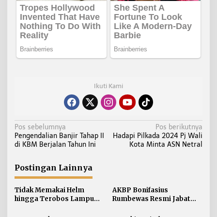
Ikuti Kami
N
Pos sebelumnya
Pos berikutnya
Pengendalian Banjir Tahap II
Hadapi Pilkada 2024 Pj Wali
a
di KBM Berjalan Tahun Ini
Kota Minta ASN Netral
v
i
Postingan Lainnya
g
a
Tidak Memakai Helm
AKBP Bonifasius
s
hingga Terobos Lampu
Rumbewas Resmi Jabat
i
Merah Dominasi
Kapolres Tarakan,
Pelanggaran ETLE di
Tegaskan Pelanggaran