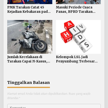
PMK Tarakan Catat 45
Masuki Periode Cuaca
Kejadian Kebakaran pada
Panas, BPBD Tarakan
Januari-Juli 2026
Siapkan Mitigasi Karhutla
di Dua Kecamatan
Jumlah Kecelakaan di
Kelompok LSL Jadi
Tarakan Capai 35 Kasus,
Penyumbang Terbesar
Satlantas Atensi
HIV di Tarakan, Dinkes
Pengendara di Bawah
Akui Kesulitan Jangkau
Umur
Komunitas
Tinggalkan Balasan
Alamat email Anda tidak akan dipublikasikan.
Ruas yang wajib
ditandai
*