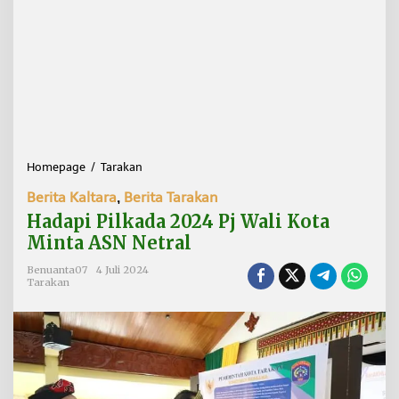
Homepage
/
Tarakan
H
a
Berita Kaltara
,
Berita Tarakan
d
a
Hadapi Pilkada 2024 Pj Wali Kota
p
Minta ASN Netral
i
P
Benuanta07
4 Juli 2024
i
Tarakan
l
k
a
d
a
2
0