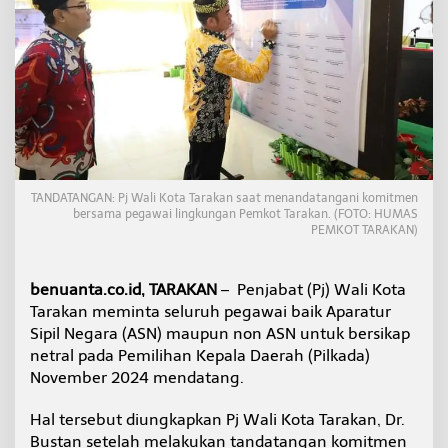
2
4
P
j
W
a
l
i
K
o
t
TANDATANGAN: Pj Wali Kota Tarakan saat menandatangani komitmen
a
bersama pegawai lingkungan Pemkot Tarakan. (FOTO: HUMAS
M
PEMKOT TARAKAN)
i
n
t
benuanta.co.id, TARAKAN
– Penjabat (Pj) Wali Kota
a
Tarakan meminta seluruh pegawai baik Aparatur
A
Sipil Negara (ASN) maupun non ASN untuk bersikap
S
N
netral pada Pemilihan Kepala Daerah (Pilkada)
N
November 2024 mendatang.
e
t
Hal tersebut diungkapkan Pj Wali Kota Tarakan, Dr.
r
Bustan setelah melakukan tandatangan komitmen
a