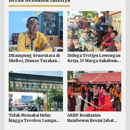
Berita Benuanta Lainnya
Toleransi
Ditampung Sementara di
Diduga Tertipu Lowongan
Shelter, Dinsos Tarakan
Kerja, 15 Warga Sukabumi
Fasilitasi Pemulangan 15
Telantar di Tarakan
Pekerja Asal Jawa Barat
Tidak Memakai Helm
AKBP Bonifasius
hingga Terobos Lampu
Rumbewas Resmi Jabat
Merah Dominasi
Kapolres Tarakan,