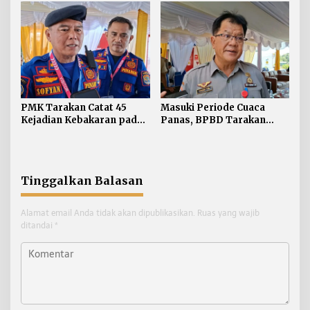
Pelanggaran ETLE di
Tegaskan Pelanggaran
Tarakan
Personel Diproses Tanpa
Toleransi
PMK Tarakan Catat 45
Masuki Periode Cuaca
Kejadian Kebakaran pada
Panas, BPBD Tarakan
Januari-Juli 2026
Siapkan Mitigasi Karhutla
di Dua Kecamatan
Tinggalkan Balasan
Alamat email Anda tidak akan dipublikasikan.
Ruas yang wajib
ditandai
*