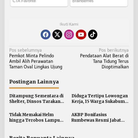
Ikuti Kami
N
Pos sebelumnya
Pos berikutnya
Pemkot Minta Pelindo
Pendataan Alat Berat di
a
Ambil Alih Perawatan
Tana Tidung Terus
v
Taman Oval Lingkas Ujung
Dioptimalkan
i
g
Postingan Lainnya
a
s
Ditampung Sementara di
Diduga Tertipu Lowongan
i
Shelter, Dinsos Tarakan
Kerja, 15 Warga Sukabumi
Fasilitasi Pemulangan 15
Telantar di Tarakan
p
Pekerja Asal Jawa Barat
Tidak Memakai Helm
AKBP Bonifasius
o
hingga Terobos Lampu
Rumbewas Resmi Jabat
s
Merah Dominasi
Kapolres Tarakan,
Pelanggaran ETLE di
Tegaskan Pelanggaran
Tarakan
Personel Diproses Tanpa