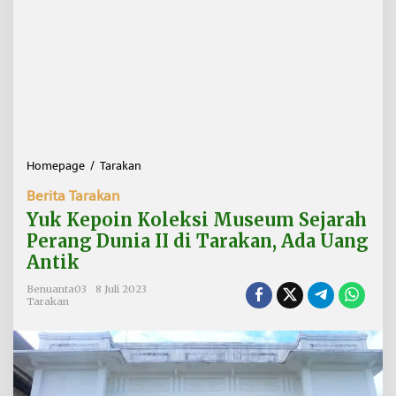
Homepage
/
Tarakan
Y
u
Berita Tarakan
k
K
Yuk Kepoin Koleksi Museum Sejarah
e
Perang Dunia II di Tarakan, Ada Uang
p
Antik
o
i
Benuanta03
8 Juli 2023
n
Tarakan
K
o
l
e
k
s