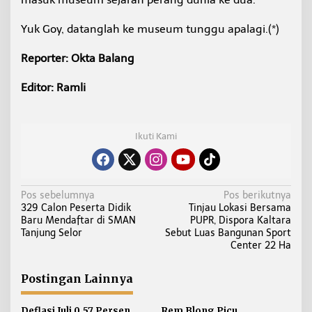
Yuk Goy, datanglah ke museum tunggu apalagi.(*)
Reporter: Okta Balang
Editor: Ramli
Ikuti Kami
N
Pos sebelumnya
Pos berikutnya
329 Calon Peserta Didik
Tinjau Lokasi Bersama
a
Baru Mendaftar di SMAN
PUPR, Dispora Kaltara
v
Tanjung Selor
Sebut Luas Bangunan Sport
i
Center 22 Ha
g
a
Postingan Lainnya
s
Deflasi Juli 0,57 Persen,
Rem Blong Picu