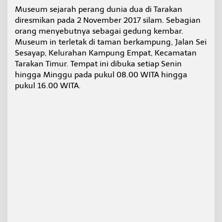
I
Museum sejarah perang dunia dua di Tarakan
I
diresmikan pada 2 November 2017 silam. Sebagian
d
orang menyebutnya sebagai gedung kembar.
i
Museum in terletak di taman berkampung, Jalan Sei
T
a
Sesayap, Kelurahan Kampung Empat, Kecamatan
r
Tarakan Timur. Tempat ini dibuka setiap Senin
a
hingga Minggu pada pukul 08.00 WITA hingga
k
pukul 16.00 WITA.
a
n
,
A
d
a
U
a
n
g
A
n
t
i
k