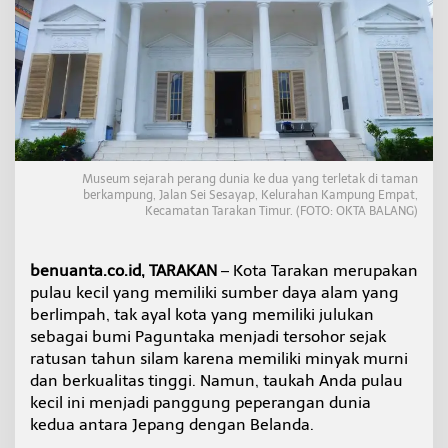
i
M
u
s
e
u
m
S
e
j
Museum sejarah perang dunia ke dua yang terletak di taman
a
berkampung, Jalan Sei Sesayap, Kelurahan Kampung Empat,
r
Kecamatan Tarakan Timur. (FOTO: OKTA BALANG)
a
h
P
benuanta.co.id, TARAKAN
– Kota Tarakan merupakan
e
pulau kecil yang memiliki sumber daya alam yang
r
berlimpah, tak ayal kota yang memiliki julukan
a
n
sebagai bumi Paguntaka menjadi tersohor sejak
g
ratusan tahun silam karena memiliki minyak murni
D
dan berkualitas tinggi. Namun, taukah Anda pulau
u
kecil ini menjadi panggung peperangan dunia
n
kedua antara Jepang dengan Belanda.
i
a