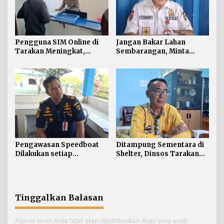
Pengguna SIM Online di
Jangan Bakar Lahan
Tarakan Meningkat,
Sembarangan, Minta
Pembuatan Langsung
Lapor Layanan Darurat 112
Paling Banyak
Pengawasan Speedboat
Ditampung Sementara di
Dilakukan setiap
Shelter, Dinsos Tarakan
Keberangkatan, Sertifikat
Fasilitasi Pemulangan 15
Acuan Laik Laut
Pekerja Asal Jawa Barat
Tinggalkan Balasan
Alamat email Anda tidak akan dipublikasikan.
Ruas yang wajib