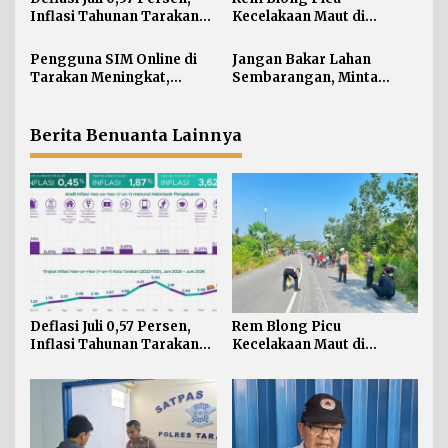
i
Inflasi Tahunan Tarakan
Kecelakaan Maut di
p
Masih di Atas Target
Gunung Selatan, Satu
o
Pengendara Meregang
Pengguna SIM Online di
Jangan Bakar Lahan
s
Nyawa
Tarakan Meningkat,
Sembarangan, Minta
Pembuatan Langsung
Lapor Layanan Darurat 112
Paling Banyak
Berita Benuanta Lainnya
Deflasi Juli 0,57 Persen,
Rem Blong Picu
Inflasi Tahunan Tarakan
Kecelakaan Maut di
Masih di Atas Target
Gunung Selatan, Satu
Pengendara Meregang
Nyawa