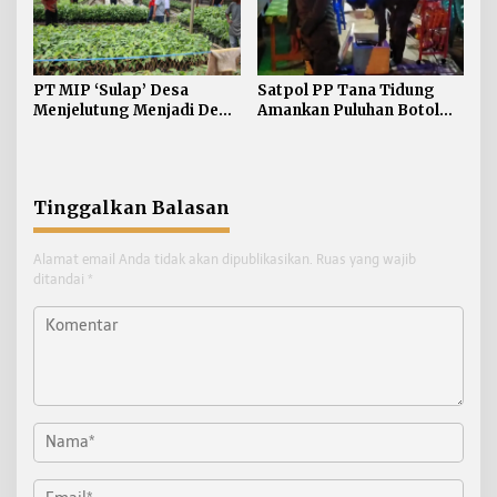
PT MIP ‘Sulap’ Desa
Satpol PP Tana Tidung
Menjelutung Menjadi Desa
Amankan Puluhan Botol
Kakao
Miras saat Patroli Rutin
Tinggalkan Balasan
Alamat email Anda tidak akan dipublikasikan.
Ruas yang wajib
ditandai
*