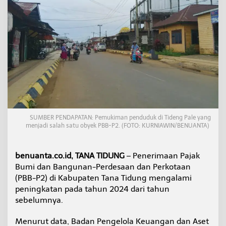
2
d
i
T
a
n
a
T
i
d
u
n
g
SUMBER PENDAPATAN: Pemukiman penduduk di Tideng Pale yang
M
menjadi salah satu obyek PBB-P2. (FOTO: KURNIAWIN/BENUANTA)
e
n
i
benuanta.co.id, TANA TIDUNG
– Penerimaan Pajak
n
Bumi dan Bangunan-Perdesaan dan Perkotaan
g
(PBB-P2) di Kabupaten Tana Tidung mengalami
k
a
peningkatan pada tahun 2024 dari tahun
t
sebelumnya.
Menurut data, Badan Pengelola Keuangan dan Aset