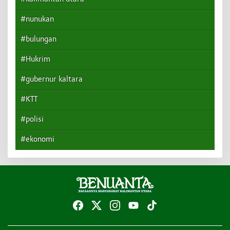
#nunukan
#bulungan
#Hukrim
#gubernur kaltara
#KTT
#polisi
#ekonomi