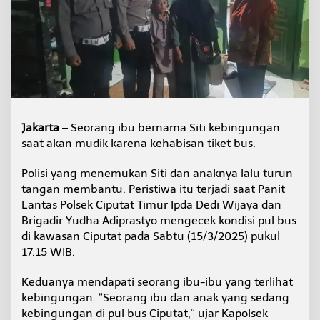
B
a
n
t
u
I
b
u
-
A
Jakarta
– Seorang ibu bernama Siti kebingungan
n
saat akan mudik karena kehabisan tiket bus.
a
k
Polisi yang menemukan Siti dan anaknya lalu turun
y
a
tangan membantu. Peristiwa itu terjadi saat Panit
n
Lantas Polsek Ciputat Timur Ipda Dedi Wijaya dan
g
Brigadir Yudha Adiprastyo mengecek kondisi pul bus
K
di kawasan Ciputat pada Sabtu (15/3/2025) pukul
e
17.15 WIB.
h
a
b
Keduanya mendapati seorang ibu-ibu yang terlihat
i
kebingungan. “Seorang ibu dan anak yang sedang
s
kebingungan di pul bus Ciputat,” ujar Kapolsek
a