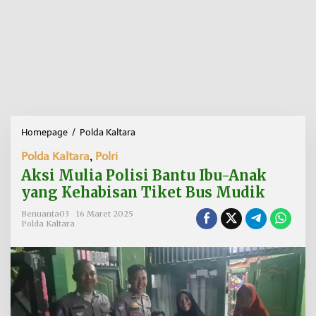
Homepage
/
Polda Kaltara
A
k
Polda Kaltara
,
Polri
s
i
Aksi Mulia Polisi Bantu Ibu-Anak
M
yang Kehabisan Tiket Bus Mudik
u
l
Benuanta03
16 Maret 2025
i
Polda Kaltara
a
P
o
l
i
s
i