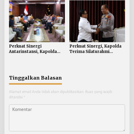
Monaco Tarakan
Kebakaran Lahan Gambut
2 Hektar di Bulungan
Perkuat Sinergi
Perkuat Sinergi, Kapolda
Antarinstansi, Kapolda
Terima Silaturahmi
Kaltara Terima Audiensi
Kakanwil ATR/BPN
KPP Pratama Tanjung
Provinsi Kalimantan Utara
Redeb dan KPP Pratama
Tarakan
Tinggalkan Balasan
Alamat email Anda tidak akan dipublikasikan.
Ruas yang wajib
ditandai
*