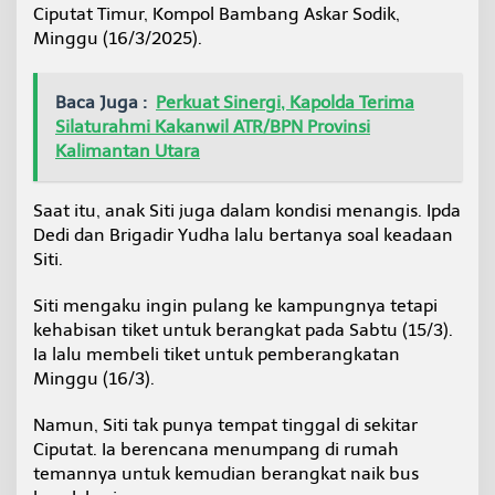
Ciputat Timur, Kompol Bambang Askar Sodik,
n
T
Minggu (16/3/2025).
i
k
e
Baca Juga :
Perkuat Sinergi, Kapolda Terima
t
Silaturahmi Kakanwil ATR/BPN Provinsi
B
Kalimantan Utara
u
s
M
Saat itu, anak Siti juga dalam kondisi menangis. Ipda
u
d
Dedi dan Brigadir Yudha lalu bertanya soal keadaan
i
Siti.
k
Siti mengaku ingin pulang ke kampungnya tetapi
kehabisan tiket untuk berangkat pada Sabtu (15/3).
Ia lalu membeli tiket untuk pemberangkatan
Minggu (16/3).
Namun, Siti tak punya tempat tinggal di sekitar
Ciputat. Ia berencana menumpang di rumah
temannya untuk kemudian berangkat naik bus