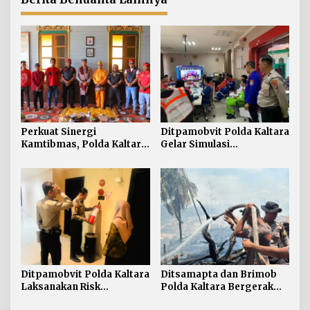
Perkuat Sinergi
Ditpamobvit Polda Kaltara
Kamtibmas, Polda Kaltara
Gelar Simulasi
Sambangi Kesultanan
Pengamanan Penanganan
Bulungan
Kebakaran Tangki V
Minyak di PT Pertamina
TBBM Tarakan
Ditpamobvit Polda Kaltara
Ditsamapta dan Brimob
Laksanakan Risk
Polda Kaltara Bergerak
Assessment di Hotel
Cepat Padamkan