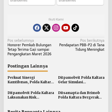
Ikuti Kami
N
Pos sebelumnya
Pos berikutnya
Honorer Pemkab Bulungan
Pendapatan PBB-P2 di Tana
a
Tetap Terima Gaji sampai
Tidung Meningkat
v
Pengangkatan Maret 2026
i
g
Postingan Lainnya
a
s
Perkuat Sinergi
Ditpamobvit Polda Kaltara
i
Kamtibmas, Polda Kaltara
Gelar Simulasi
Sambangi Kesultanan
Pengamanan Penanganan
p
Bulungan
Kebakaran Tangki V
Ditpamobvit Polda Kaltara
Ditsamapta dan Brimob
o
Minyak di PT Pertamina
Laksanakan Risk
Polda Kaltara Bergerak
s
TBBM Tarakan
Assessment di Hotel
Cepat Padamkan
Monaco Tarakan
Kebakaran Lahan Gambut
2 Hektar di Bulungan
Berita Benuanta Lainnya