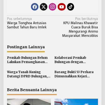
N
Pos sebelumnya
Pos berikutnya
Warga Tionghoa Antusias
KPU Malinau Khawatir
a
Sambut Tahun Baru Imlek
Cuaca Buruk Bisa
v
Mengurangi Animo
i
Masyarakat Mencoblos
g
a
Postingan Lainnya
s
i
Pemkab Bulungan Belum
Kolaborasi Pemkab
Lakukan Pemangkasan
Bulungan dengan
p
TPP ASN, Bupati: Belum
Unikaltar, Satu
o
Ada Arahan Pusat
Desa/Kelurahan Satu
Warga Tanah Kuning
Barang Bukti 53 Perkara
s
Sarjana
Datangi DPRD Bulungan,
Dimusnahkan Kejari
Minta Hak Plasma 20
Bulungan, Masih
Persen segera
Didominasi Kasus Sabu
Diselesaikan
Berita Benuanta Lainnya