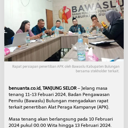
t
e
r
t
i
b
k
a
n
d
i
M
a
Rapat persiapan penertiban APK oleh Bawaslu Kabupaten Bulungan
s
bersama stekholder terkait.
a
T
e
benuanta.co.id, TANJUNG SELOR
– Jelang masa
n
tenang 11-13 Febuari 2024, Badan Pengawasan
a
Pemilu (Bawaslu) Bulungan mengadakan rapat
n
g
terkait penertiban Alat Peraga Kampanye (APK).
Masa tenang akan berlangsung pada 10 Februari
2024 pukul 00.00 Wita hingga 13 Februari 2024.