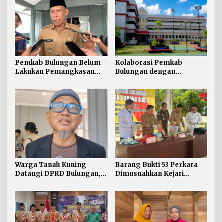
Pemkab Bulungan Belum
Kolaborasi Pemkab
Lakukan Pemangkasan
Bulungan dengan
TPP ASN, Bupati: Belum
Unikaltar, Satu
Ada Arahan Pusat
Desa/Kelurahan Satu
Sarjana
Warga Tanah Kuning
Barang Bukti 53 Perkara
Datangi DPRD Bulungan,
Dimusnahkan Kejari
Minta Hak Plasma 20
Bulungan, Masih
Persen segera
Didominasi Kasus Sabu
Diselesaikan