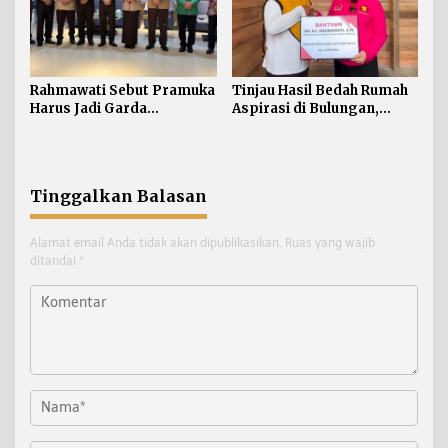
Rahmawati Sebut Pramuka
Tinjau Hasil Bedah Rumah
Harus Jadi Garda
Aspirasi di Bulungan,
Terdepan Selamatkan
Rahmawati Salurkan
Generasi Perbatasan dari
Bantuan Penyelesaian
Narkoba
Pintu dan Jendela
Tinggalkan Balasan
Alamat email Anda tidak akan dipublikasikan.
Ruas yang wajib
ditandai
*