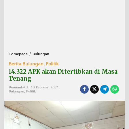
Homepage
/
Bulungan
1
4
Berita Bulungan
,
Politik
.
3
14.322 APK akan Ditertibkan di Masa
2
Tenang
2
A
Benuanta03
10 Februari 2024
P
Bulungan
,
Politik
K
a
k
a
n
D
i