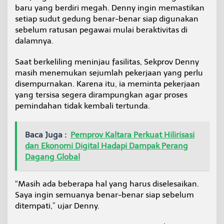
e
baru yang berdiri megah. Denny ingin memastikan
r
setiap sudut gedung benar-benar siap digunakan
a
sebelum ratusan pegawai mulai beraktivitas di
T
dalamnya.
e
m
p
Saat berkeliling meninjau fasilitas, Sekprov Denny
a
masih menemukan sejumlah pekerjaan yang perlu
t
disempurnakan. Karena itu, ia meminta pekerjaan
i
yang tersisa segera dirampungkan agar proses
F
a
pemindahan tidak kembali tertunda.
s
i
l
Baca Juga :
Pemprov Kaltara Perkuat Hilirisasi
i
dan Ekonomi Digital Hadapi Dampak Perang
t
Dagang Global
a
s
y
“Masih ada beberapa hal yang harus diselesaikan.
a
Saya ingin semuanya benar-benar siap sebelum
n
g
ditempati,” ujar Denny.
L
e