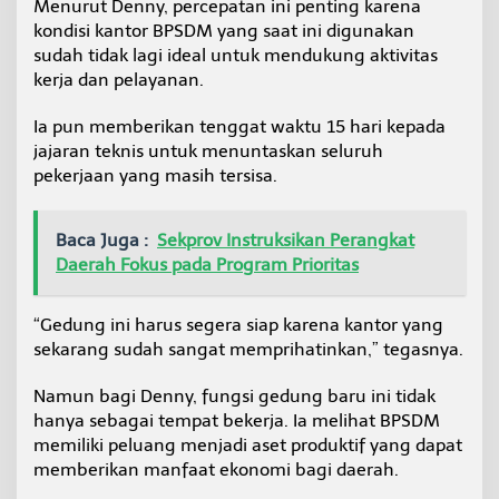
Menurut Denny, percepatan ini penting karena
b
kondisi kantor BPSDM yang saat ini digunakan
i
sudah tidak lagi ideal untuk mendukung aktivitas
h
L
kerja dan pelayanan.
a
y
Ia pun memberikan tenggat waktu 15 hari kepada
a
jajaran teknis untuk menuntaskan seluruh
k
pekerjaan yang masih tersisa.
Baca Juga :
Sekprov Instruksikan Perangkat
Daerah Fokus pada Program Prioritas
“Gedung ini harus segera siap karena kantor yang
sekarang sudah sangat memprihatinkan,” tegasnya.
Namun bagi Denny, fungsi gedung baru ini tidak
hanya sebagai tempat bekerja. Ia melihat BPSDM
memiliki peluang menjadi aset produktif yang dapat
memberikan manfaat ekonomi bagi daerah.