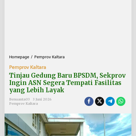
Homepage
/
Pemprov Kaltara
T
i
Pemprov Kaltara
n
j
Tinjau Gedung Baru BPSDM, Sekprov
a
Ingin ASN Segera Tempati Fasilitas
u
yang Lebih Layak
G
e
Benuanta03
3 Juni 2026
d
Pemprov Kaltara
u
n
g
B
a
r