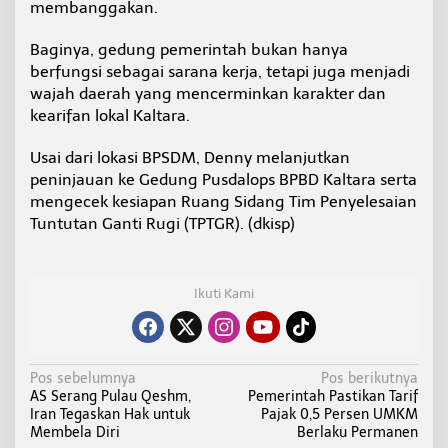
membanggakan.
Baginya, gedung pemerintah bukan hanya
berfungsi sebagai sarana kerja, tetapi juga menjadi
wajah daerah yang mencerminkan karakter dan
kearifan lokal Kaltara.
Usai dari lokasi BPSDM, Denny melanjutkan
peninjauan ke Gedung Pusdalops BPBD Kaltara serta
mengecek kesiapan Ruang Sidang Tim Penyelesaian
Tuntutan Ganti Rugi (TPTGR). (dkisp)
Ikuti Kami
N
Pos sebelumnya
Pos berikutnya
AS Serang Pulau Qeshm,
Pemerintah Pastikan Tarif
a
Iran Tegaskan Hak untuk
Pajak 0,5 Persen UMKM
v
Membela Diri
Berlaku Permanen