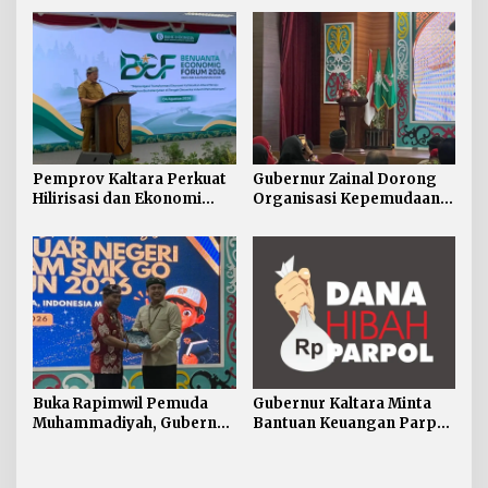
Strategis Kaltara ke
Perwakilan Negara
Sahabat
Pemprov Kaltara Perkuat
Gubernur Zainal Dorong
Hilirisasi dan Ekonomi
Organisasi Kepemudaan
Digital Hadapi Dampak
Jadi Mitra Strategis
Perang Dagang Global
Pemerintah
Buka Rapimwil Pemuda
Gubernur Kaltara Minta
Muhammadiyah, Gubernur
Bantuan Keuangan Parpol
Zainal Ajak Generasi Muda
Difokuskan untuk
Siap Hadapi
Pendidikan Politik
Pembangunan Kaltara