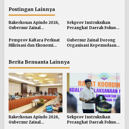
i
g
Postingan Lainnya
a
s
Rakerkonas Apindo 2026,
Sekprov Instruksikan
i
Gubernur Zainal
Perangkat Daerah Fokus
Perkenalkan Proyek
pada Program Prioritas
p
Strategis Kaltara ke
Pemprov Kaltara Perkuat
Gubernur Zainal Dorong
o
Perwakilan Negara
Hilirisasi dan Ekonomi
Organisasi Kepemudaan
s
Sahabat
Digital Hadapi Dampak
Jadi Mitra Strategis
Perang Dagang Global
Pemerintah
Berita Benuanta Lainnya
Rakerkonas Apindo 2026,
Sekprov Instruksikan
Gubernur Zainal
Perangkat Daerah Fokus
Perkenalkan Proyek
pada Program Prioritas