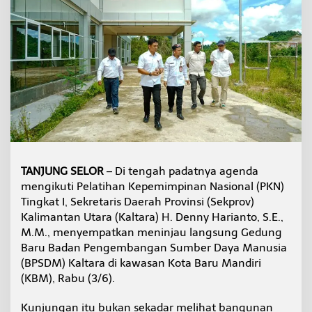
u
B
P
S
D
M
,
S
e
k
p
r
o
v
TANJUNG SELOR
– Di tengah padatnya agenda
I
mengikuti Pelatihan Kepemimpinan Nasional (PKN)
n
Tingkat I, Sekretaris Daerah Provinsi (Sekprov)
g
Kalimantan Utara (Kaltara) H. Denny Harianto, S.E.,
i
M.M., menyempatkan meninjau langsung Gedung
n
A
Baru Badan Pengembangan Sumber Daya Manusia
S
(BPSDM) Kaltara di kawasan Kota Baru Mandiri
N
(KBM), Rabu (3/6).
S
e
Kunjungan itu bukan sekadar melihat bangunan
g