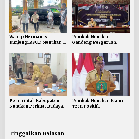
Wabup Hermanus
Pemkab Nunukan
Kunjungi RSUD Nunukan,
Gandeng Perguruan
Bahas Peningkatan
Tinggi Sabah untuk
Pelayanan Kesehatan
Dukung Pembangunan
Perbatasan
Pemerintah Kabupaten
Pemkab Nunukan Klaim
Nunukan Perkuat Budaya
Tren Positif
Kerja pada Pelayanan
Pembangunan:
Publik
Kemiskinan Turun, IPM
dan Ekonomi Menguat
Tinggalkan Balasan