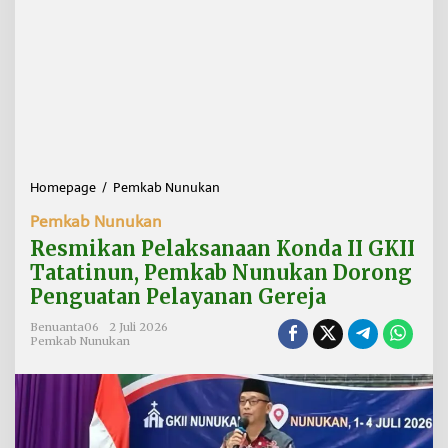
Homepage
/
Pemkab Nunukan
R
e
Pemkab Nunukan
s
m
Resmikan Pelaksanaan Konda II GKII
i
Tatatinun, Pemkab Nunukan Dorong
k
Penguatan Pelayanan Gereja
a
n
Benuanta06
2 Juli 2026
P
Pemkab Nunukan
e
l
a
k
s
a