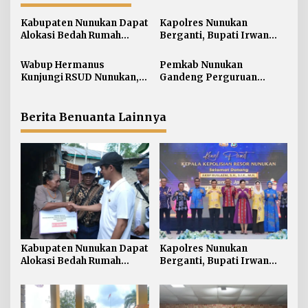
s
i
Kabupaten Nunukan Dapat
Kapolres Nunukan
Alokasi Bedah Rumah
Berganti, Bupati Irwan
p
Terbesar di Kaltara, Capai
Sabri Harapkan Sinergi
o
916 Unit
Jaga Stabilitas Wilayah
Wabup Hermanus
Pemkab Nunukan
s
Perbatasan
Kunjungi RSUD Nunukan,
Gandeng Perguruan
Bahas Peningkatan
Tinggi Sabah untuk
Pelayanan Kesehatan
Dukung Pembangunan
Perbatasan
Berita Benuanta Lainnya
Kabupaten Nunukan Dapat
Kapolres Nunukan
Alokasi Bedah Rumah
Berganti, Bupati Irwan
Terbesar di Kaltara, Capai
Sabri Harapkan Sinergi
916 Unit
Jaga Stabilitas Wilayah
Perbatasan