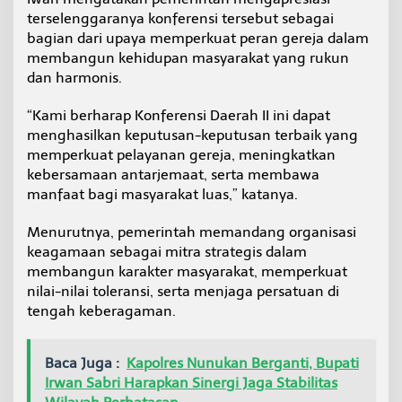
t
terselenggaranya konferensi tersebut sebagai
a
bagian dari upaya memperkuat peran gereja dalam
n
membangun kehidupan masyarakat yang rukun
P
dan harmonis.
e
l
a
“Kami berharap Konferensi Daerah II ini dapat
y
menghasilkan keputusan-keputusan terbaik yang
a
memperkuat pelayanan gereja, meningkatkan
n
kebersamaan antarjemaat, serta membawa
a
n
manfaat bagi masyarakat luas,” katanya.
G
e
Menurutnya, pemerintah memandang organisasi
r
keagamaan sebagai mitra strategis dalam
e
membangun karakter masyarakat, memperkuat
j
a
nilai-nilai toleransi, serta menjaga persatuan di
tengah keberagaman.
Baca Juga :
Kapolres Nunukan Berganti, Bupati
Irwan Sabri Harapkan Sinergi Jaga Stabilitas