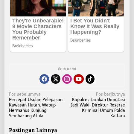
Ikuti Kami
N
Pos sebelumnya
Pos berikutnya
Percepat Usulan Pelepasan
Kapolres Tarakan Dimutasi
a
Kawasan Hutan, Wabup
Jadi Wakil Direktur Reserse
v
Hermanus Kunjungi
Kriminal Umum Polda
i
Sembakung Atulai
Kaltara
g
a
Postingan Lainnya