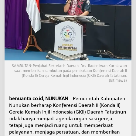
n
a
a
n
K
o
n
d
a
I
I
G
SAMBUTAN: Penjabat Sekretaris Daerah, Drs. Raden Iwan Kurniawan
K
saat memberikan sambutan pada pembukaan Konferensi Daerah II
I
(Konda II) Gereja Kemah Injil Indonesia (GKII) Daerah Tatatinun.
I
(Istimewa)
T
a
t
benuanta.co.id, NUNUKAN
– Pemerintah Kabupaten
a
Nunukan berharap Konferensi Daerah II (Konda II)
t
Gereja Kemah Injil Indonesia (GKII) Daerah Tatatinun
i
n
tidak hanya menjadi agenda organisasi gereja,
u
tetapi juga menjadi ruang untuk memperkuat
n
pelayanan, menjaga persatuan, dan memberikan
,