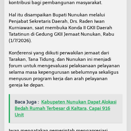
kontribusi bagi pembangunan masyarakat.
P
e
m
Hal itu disampaikan Bupati Nunukan melalui
k
Penjabat Sekretaris Daerah, Drs. Raden Iwan
a
Kurniawan, saat membuka Konda II GKII Daerah
b
Tatatinun di Gedung GKII Jemaat Nunukan, Rabu
N
(1/7/2026).
u
n
u
Konferensi yang diikuti perwakilan jemaat dari
k
Tarakan, Tana Tidung, dan Nunukan ini menjadi
a
forum untuk mengevaluasi pelaksanaan pelayanan
n
selama masa kepengurusan sebelumnya sekaligus
D
o
menyusun program kerja dan arah pelayanan
r
gereja ke depan.
o
n
g
Baca Juga :
Kabupaten Nunukan Dapat Alokasi
P
Bedah Rumah Terbesar di Kaltara, Capai 916
e
n
Unit
g
u
a
Iwan mengatakan pemerintah mengapresiasi