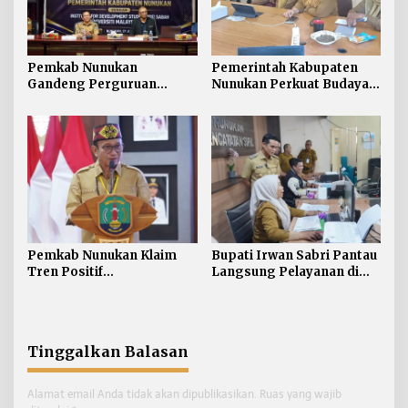
Pemkab Nunukan
Pemerintah Kabupaten
Gandeng Perguruan
Nunukan Perkuat Budaya
Tinggi Sabah untuk
Kerja pada Pelayanan
Dukung Pembangunan
Publik
Perbatasan
Pemkab Nunukan Klaim
Bupati Irwan Sabri Pantau
Tren Positif
Langsung Pelayanan di
Pembangunan:
Disdukcapil Nunukan
Kemiskinan Turun, IPM
dan Ekonomi Menguat
Tinggalkan Balasan
Alamat email Anda tidak akan dipublikasikan.
Ruas yang wajib