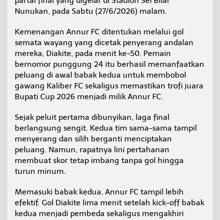
partai final yang digelar di Stadion Sei Bilal
e
Nunukan, pada Sabtu (27/6/2026) malam.
r
F
Kemenangan Annur FC ditentukan melalui gol
C
l
semata wayang yang dicetak penyerang andalan
e
mereka, Diakite, pada menit ke-50. Pemain
w
bernomor punggung 24 itu berhasil memanfaatkan
a
peluang di awal babak kedua untuk membobol
t
gawang Kaliber FC sekaligus memastikan trofi juara
G
o
Bupati Cup 2026 menjadi milik Annur FC.
l
T
Sejak peluit pertama dibunyikan, laga final
u
berlangsung sengit. Kedua tim sama-sama tampil
n
menyerang dan silih berganti menciptakan
g
g
peluang. Namun, rapatnya lini pertahanan
a
membuat skor tetap imbang tanpa gol hingga
l
turun minum.
D
i
Memasuki babak kedua, Annur FC tampil lebih
a
k
efektif. Gol Diakite lima menit setelah kick-off babak
i
kedua menjadi pembeda sekaligus mengakhiri
t