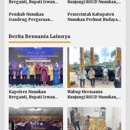
Berganti, Bupati Irwan
Kunjungi RSUD Nunukan,
p
Sabri Harapkan Sinergi
Bahas Peningkatan
o
Jaga Stabilitas Wilayah
Pelayanan Kesehatan
Pemkab Nunukan
Pemerintah Kabupaten
s
Perbatasan
Gandeng Perguruan
Nunukan Perkuat Budaya
Tinggi Sabah untuk
Kerja pada Pelayanan
Dukung Pembangunan
Publik
Perbatasan
Berita Benuanta Lainnya
Kapolres Nunukan
Wabup Hermanus
Berganti, Bupati Irwan
Kunjungi RSUD Nunukan,
Sabri Harapkan Sinergi
Bahas Peningkatan
Jaga Stabilitas Wilayah
Pelayanan Kesehatan
Perbatasan