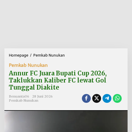
Homepage
/
Pemkab Nunukan
A
n
Pemkab Nunukan
n
u
Annur FC Juara Bupati Cup 2026,
r
Taklukkan Kaliber FC lewat Gol
F
Tunggal Diakite
C
J
Benuanta06
28 Juni 2026
u
Pemkab Nunukan
a
r
a
B
u
p