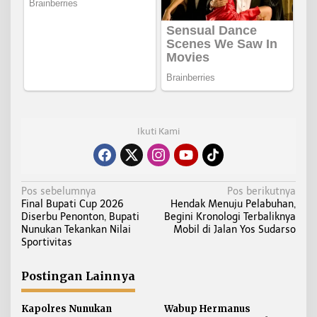
Ikuti Kami
N
Pos sebelumnya
Pos berikutnya
Final Bupati Cup 2026
Hendak Menuju Pelabuhan,
a
Diserbu Penonton, Bupati
Begini Kronologi Terbaliknya
v
Nunukan Tekankan Nilai
Mobil di Jalan Yos Sudarso
i
Sportivitas
g
a
Postingan Lainnya
s
i
Kapolres Nunukan
Wabup Hermanus