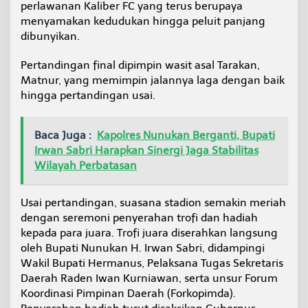
perlawanan Kaliber FC yang terus berupaya
e
menyamakan kedudukan hingga peluit panjang
dibunyikan.
Pertandingan final dipimpin wasit asal Tarakan,
Matnur, yang memimpin jalannya laga dengan baik
hingga pertandingan usai.
Baca Juga :
Kapolres Nunukan Berganti, Bupati
Irwan Sabri Harapkan Sinergi Jaga Stabilitas
Wilayah Perbatasan
Usai pertandingan, suasana stadion semakin meriah
dengan seremoni penyerahan trofi dan hadiah
kepada para juara. Trofi juara diserahkan langsung
oleh Bupati Nunukan H. Irwan Sabri, didampingi
Wakil Bupati Hermanus, Pelaksana Tugas Sekretaris
Daerah Raden Iwan Kurniawan, serta unsur Forum
Koordinasi Pimpinan Daerah (Forkopimda).