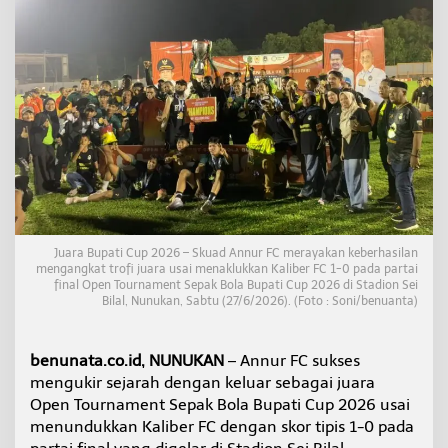
a
t
i
C
u
p
2
0
2
6
,
T
a
k
Juara Bupati Cup 2026 – Skuad Annur FC merayakan keberhasilan
l
mengangkat trofi juara usai menaklukkan Kaliber FC 1-0 pada partai
u
final Open Tournament Sepak Bola Bupati Cup 2026 di Stadion Sei
k
Bilal, Nunukan, Sabtu (27/6/2026). (Foto : Soni/benuanta)
k
a
n
benunata.co.id, NUNUKAN
– Annur FC sukses
K
mengukir sejarah dengan keluar sebagai juara
a
Open Tournament Sepak Bola Bupati Cup 2026 usai
l
i
menundukkan Kaliber FC dengan skor tipis 1-0 pada
b