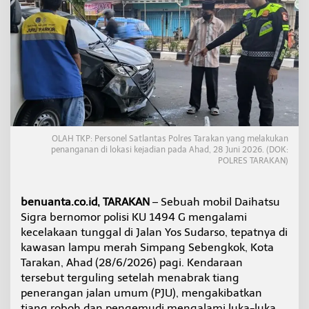
a
b
u
h
a
n
,
B
e
g
i
OLAH TKP: Personel Satlantas Polres Tarakan yang melakukan
n
penanganan di lokasi kejadian pada Ahad, 28 Juni 2026. (DOK:
i
POLRES TARAKAN)
K
r
o
benuanta.co.id, TARAKAN
– Sebuah mobil Daihatsu
n
Sigra bernomor polisi KU 1494 G mengalami
o
l
kecelakaan tunggal di Jalan Yos Sudarso, tepatnya di
o
kawasan lampu merah Simpang Sebengkok, Kota
g
Tarakan, Ahad (28/6/2026) pagi. Kendaraan
i
tersebut terguling setelah menabrak tiang
T
penerangan jalan umum (PJU), mengakibatkan
e
r
tiang roboh dan pengemudi mengalami luka-luka.