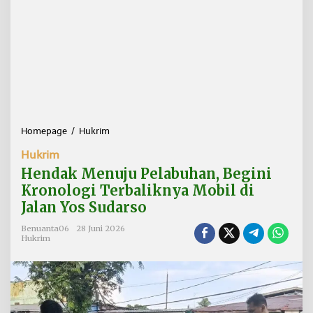
Homepage
/
Hukrim
H
e
Hukrim
n
d
Hendak Menuju Pelabuhan, Begini
a
Kronologi Terbaliknya Mobil di
k
Jalan Yos Sudarso
M
e
Benuanta06
28 Juni 2026
n
Hukrim
u
j
u
P
e
l