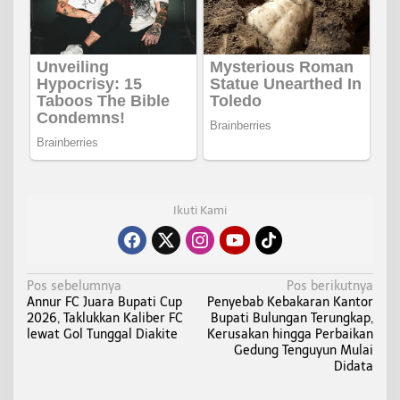
Ikuti Kami
N
Pos sebelumnya
Pos berikutnya
Annur FC Juara Bupati Cup
Penyebab Kebakaran Kantor
a
2026, Taklukkan Kaliber FC
Bupati Bulungan Terungkap,
v
lewat Gol Tunggal Diakite
Kerusakan hingga Perbaikan
i
Gedung Tenguyun Mulai
Didata
g
a