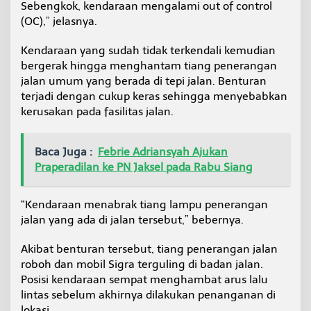
Sebengkok, kendaraan mengalami out of control
d
(OC),” jelasnya.
a
r
s
Kendaraan yang sudah tidak terkendali kemudian
o
bergerak hingga menghantam tiang penerangan
jalan umum yang berada di tepi jalan. Benturan
terjadi dengan cukup keras sehingga menyebabkan
kerusakan pada fasilitas jalan.
Baca Juga :
Febrie Adriansyah Ajukan
Praperadilan ke PN Jaksel pada Rabu Siang
“Kendaraan menabrak tiang lampu penerangan
jalan yang ada di jalan tersebut,” bebernya.
Akibat benturan tersebut, tiang penerangan jalan
roboh dan mobil Sigra terguling di badan jalan.
Posisi kendaraan sempat menghambat arus lalu
lintas sebelum akhirnya dilakukan penanganan di
lokasi.