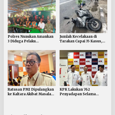
Polres Nunukan Amankan
Jumlah Kecelakaan di
3 Diduga Pelaku
Tarakan Capai 35 Kasus,
Penyebaran Konten SARA
Satlantas Atensi
Pengendara di Bawah
Umur
Ratusan PMI Dipulangkan
KPK Lakukan 762
ke Kaltara Akibat Masalah
Penyadapan Selama
Keimigrasian
Semester I Tahun 2026