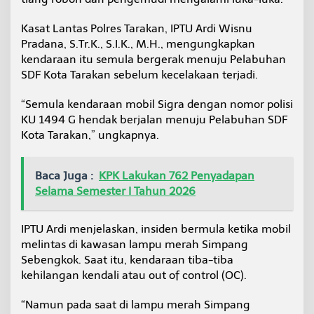
b
a
Kasat Lantas Polres Tarakan, IPTU Ardi Wisnu
l
Pradana, S.Tr.K., S.I.K., M.H., mengungkapkan
i
kendaraan itu semula bergerak menuju Pelabuhan
k
n
SDF Kota Tarakan sebelum kecelakaan terjadi.
y
a
“Semula kendaraan mobil Sigra dengan nomor polisi
M
KU 1494 G hendak berjalan menuju Pelabuhan SDF
o
Kota Tarakan,” ungkapnya.
b
i
l
d
Baca Juga :
KPK Lakukan 762 Penyadapan
i
Selama Semester I Tahun 2026
J
a
l
IPTU Ardi menjelaskan, insiden bermula ketika mobil
a
melintas di kawasan lampu merah Simpang
n
Sebengkok. Saat itu, kendaraan tiba-tiba
Y
o
kehilangan kendali atau out of control (OC).
s
S
“Namun pada saat di lampu merah Simpang
u