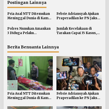
Postingan Lainnya
s
i
Pria Asal NTT Ditemukan
Febrie Adriansyah Ajukan
p
Meninggal Dunia di Kamar
Praperadilan ke PN Jaksel
o
Kos Sebatik Barat
pada Rabu Siang
s
Polres Nunukan Amankan
Jumlah Kecelakaan di
3 Diduga Pelaku
Tarakan Capai 35 Kasus,
Penyebaran Konten SARA
Satlantas Atensi
Pengendara di Bawah
Umur
Berita Benuanta Lainnya
Pria Asal NTT Ditemukan
Febrie Adriansyah Ajukan
Meninggal Dunia di Kamar
Praperadilan ke PN Jaksel
Kos Sebatik Barat
pada Rabu Siang