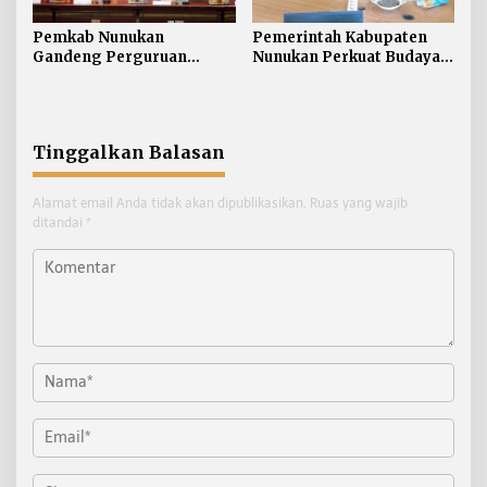
Pemkab Nunukan
Pemerintah Kabupaten
Gandeng Perguruan
Nunukan Perkuat Budaya
Tinggi Sabah untuk
Kerja pada Pelayanan
Dukung Pembangunan
Publik
Perbatasan
Tinggalkan Balasan
Alamat email Anda tidak akan dipublikasikan.
Ruas yang wajib
ditandai
*