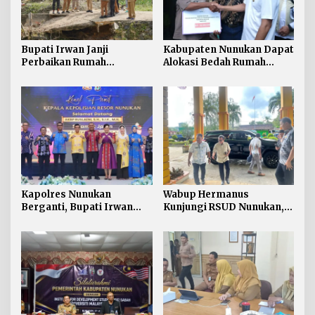
Bupati Irwan Janji
Kabupaten Nunukan Dapat
Perbaikan Rumah
Alokasi Bedah Rumah
Terdampak Banjir
Terbesar di Kaltara, Capai
Nunukan Tahun Ini
916 Unit
Kapolres Nunukan
Wabup Hermanus
Berganti, Bupati Irwan
Kunjungi RSUD Nunukan,
Sabri Harapkan Sinergi
Bahas Peningkatan
Jaga Stabilitas Wilayah
Pelayanan Kesehatan
Perbatasan