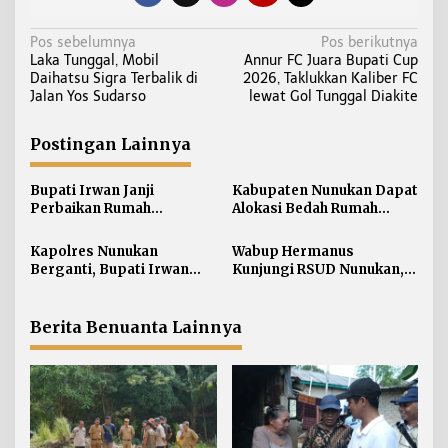
N
Pos sebelumnya
Pos berikutnya
Laka Tunggal, Mobil
Annur FC Juara Bupati Cup
a
Daihatsu Sigra Terbalik di
2026, Taklukkan Kaliber FC
v
Jalan Yos Sudarso
lewat Gol Tunggal Diakite
i
g
Postingan Lainnya
a
s
Bupati Irwan Janji
Kabupaten Nunukan Dapat
i
Perbaikan Rumah
Alokasi Bedah Rumah
Terdampak Banjir
Terbesar di Kaltara, Capai
p
Nunukan Tahun Ini
916 Unit
Kapolres Nunukan
Wabup Hermanus
o
Berganti, Bupati Irwan
Kunjungi RSUD Nunukan,
s
Sabri Harapkan Sinergi
Bahas Peningkatan
Jaga Stabilitas Wilayah
Pelayanan Kesehatan
Perbatasan
Berita Benuanta Lainnya