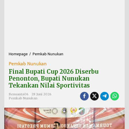
Homepage
/
Pemkab Nunukan
F
i
Pemkab Nunukan
n
a
Final Bupati Cup 2026 Diserbu
l
Penonton, Bupati Nunukan
B
Tekankan Nilai Sportivitas
u
p
Benuanta06
28 Juni 2026
a
Pemkab Nunukan
t
i
C
u
p
2