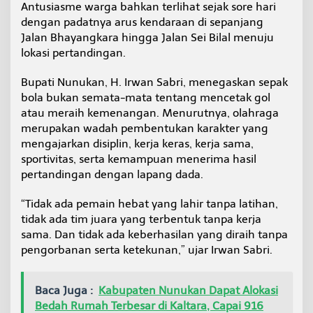
Antusiasme warga bahkan terlihat sejak sore hari
N
u
dengan padatnya arus kendaraan di sepanjang
n
Jalan Bhayangkara hingga Jalan Sei Bilal menuju
u
lokasi pertandingan.
k
a
Bupati Nunukan, H. Irwan Sabri, menegaskan sepak
n
T
bola bukan semata-mata tentang mencetak gol
e
atau meraih kemenangan. Menurutnya, olahraga
k
merupakan wadah pembentukan karakter yang
a
mengajarkan disiplin, kerja keras, kerja sama,
n
sportivitas, serta kemampuan menerima hasil
k
a
pertandingan dengan lapang dada.
n
N
“Tidak ada pemain hebat yang lahir tanpa latihan,
i
tidak ada tim juara yang terbentuk tanpa kerja
l
sama. Dan tidak ada keberhasilan yang diraih tanpa
a
i
pengorbanan serta ketekunan,” ujar Irwan Sabri.
S
p
o
Baca Juga :
Kabupaten Nunukan Dapat Alokasi
r
Bedah Rumah Terbesar di Kaltara, Capai 916
t