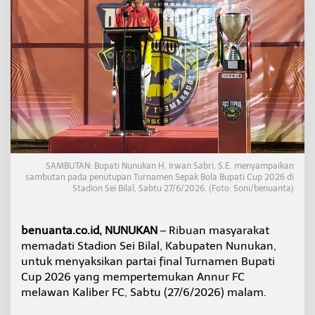
0
2
6
D
i
s
e
r
b
u
P
e
n
SAMBUTAN: Bupati Nunukan H. Irwan Sabri, S.E. menyampaikan
o
sambutan pada penutupan Turnamen Sepak Bola Bupati Cup 2026 di
n
Stadion Sei Bilal, Sabtu 27/6/2026. (Foto: Soni/benuanta)
t
o
n
benuanta.co.id, NUNUKAN
– Ribuan masyarakat
,
memadati Stadion Sei Bilal, Kabupaten Nunukan,
B
u
untuk menyaksikan partai final Turnamen Bupati
p
Cup 2026 yang mempertemukan Annur FC
a
melawan Kaliber FC, Sabtu (27/6/2026) malam.
t
i