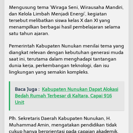
b
Mengusung tema ‘Wiraga Seni, Wirausaha Mandiri,
N
dan Kelola Limbah Menjadi Energi’, kegiatan
u
n
tersebut melibatkan siswa kelas X dan XI yang
u
menampilkan berbagai hasil pembelajaran selama
k
satu tahun ajaran.
a
n
Pemerintah Kabupaten Nunukan menilai tema yang
D
u
diangkat relevan dengan kebutuhan generasi muda
k
saat ini, terutama dalam menghadapi tantangan
u
dunia kerja, perkembangan teknologi, dan isu
n
lingkungan yang semakin kompleks.
g
S
M
Baca Juga :
Kabupaten Nunukan Dapat Alokasi
A
N
Bedah Rumah Terbesar di Kaltara, Capai 916
S
Unit
A
A
d
Plh. Sekretaris Daerah Kabupaten Nunukan, H.
v
Muhammad Amin, mengatakan pendidikan tidak
e
cukup hanya berorientasi pada capaian akademik.
n