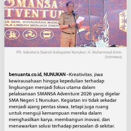
b
a
n
g
a
n
K
a
r
a
Plh. Sekretaris Daerah Kabupaten Nunukan, H. Muhammad Amin.
k
(Istimewa)
t
e
r
benuanta.co.id, NUNUKAN
–Kreativitas, jiwa
S
kewirausahaan hingga kepedulian terhadap
i
lingkungan menjadi fokus utama dalam
s
w
pelaksanaan SMANSA Adventure 2026 yang digelar
a
SMA Negeri 1 Nunukan. Kegiatan ini tidak sekadar
,
menjadi ajang pentas siswa, tetapi juga ruang
P
untuk menguji kemampuan mereka dalam
e
m
menghasilkan karya, membangun inovasi, dan
k
menawarkan solusi terhadap persoalan di sekitar.
a