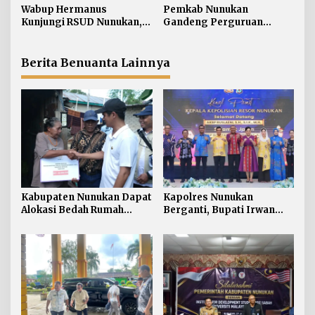
o
916 Unit
Jaga Stabilitas Wilayah
Wabup Hermanus
Pemkab Nunukan
s
Perbatasan
Kunjungi RSUD Nunukan,
Gandeng Perguruan
Bahas Peningkatan
Tinggi Sabah untuk
Pelayanan Kesehatan
Dukung Pembangunan
Perbatasan
Berita Benuanta Lainnya
Kabupaten Nunukan Dapat
Kapolres Nunukan
Alokasi Bedah Rumah
Berganti, Bupati Irwan
Terbesar di Kaltara, Capai
Sabri Harapkan Sinergi
916 Unit
Jaga Stabilitas Wilayah
Perbatasan