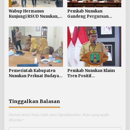
Wabup Hermanus
Pemkab Nunukan
Kunjungi RSUD Nunukan,
Gandeng Perguruan
Bahas Peningkatan
Tinggi Sabah untuk
Pelayanan Kesehatan
Dukung Pembangunan
Perbatasan
Pemerintah Kabupaten
Pemkab Nunukan Klaim
Nunukan Perkuat Budaya
Tren Positif
Kerja pada Pelayanan
Pembangunan:
Publik
Kemiskinan Turun, IPM
dan Ekonomi Menguat
Tinggalkan Balasan
Alamat email Anda tidak akan dipublikasikan.
Ruas yang wajib
ditandai
*