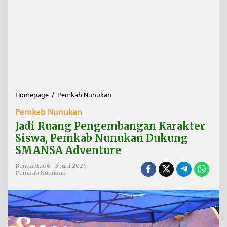
Homepage
/
Pemkab Nunukan
J
a
Pemkab Nunukan
d
i
Jadi Ruang Pengembangan Karakter
R
Siswa, Pemkab Nunukan Dukung
u
SMANSA Adventure
a
n
Benuanta06
3 Juni 2026
g
Pemkab Nunukan
P
e
n
g
e
m