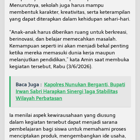
t
Menurutnya, sekolah juga harus mampu
u
membentuk karakter, kreativitas, serta keterampilan
r
yang dapat diterapkan dalam kehidupan sehari-hari.
e
“Anak-anak harus diberikan ruang untuk berkreasi,
berinovasi, dan belajar memecahkan masalah.
Kemampuan seperti ini akan menjadi bekal penting
ketika mereka memasuki dunia kerja maupun
melanjutkan pendidikan,” kata Amin saat membuka
kegiatan tersebut, Rabu (3/6/2026).
Baca Juga :
Kapolres Nunukan Berganti, Bupati
Irwan Sabri Harapkan Sinergi Jaga Stabilitas
Wilayah Perbatasan
Ia menilai aspek kewirausahaan yang diusung
dalam kegiatan tersebut dapat menjadi sarana
pembelajaran bagi siswa untuk memahami proses
menciptakan produk, mengembangkan ide usaha,