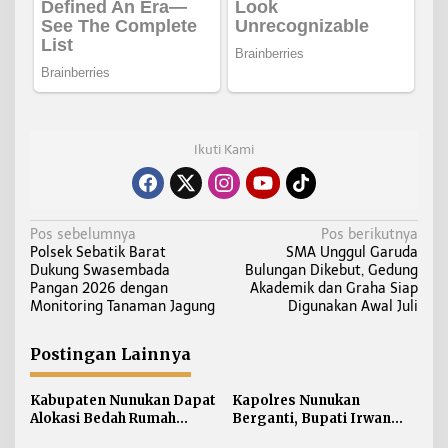
Ikuti Kami
N
Pos sebelumnya
Pos berikutnya
Polsek Sebatik Barat
SMA Unggul Garuda
a
Dukung Swasembada
Bulungan Dikebut, Gedung
v
Pangan 2026 dengan
Akademik dan Graha Siap
i
Monitoring Tanaman Jagung
Digunakan Awal Juli
g
a
Postingan Lainnya
s
i
Kabupaten Nunukan Dapat
Kapolres Nunukan
Alokasi Bedah Rumah
Berganti, Bupati Irwan
p
Terbesar di Kaltara, Capai
Sabri Harapkan Sinergi