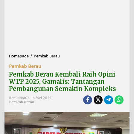
Homepage
/
Pemkab Berau
P
e
Pemkab Berau
m
k
Pemkab Berau Kembali Raih Opini
a
WTP 2025, Gamalis: Tantangan
b
Pembangunan Semakin Kompleks
B
e
Benuanta06
8 Mei 2026
r
Pemkab Berau
a
u
K
e
m
b