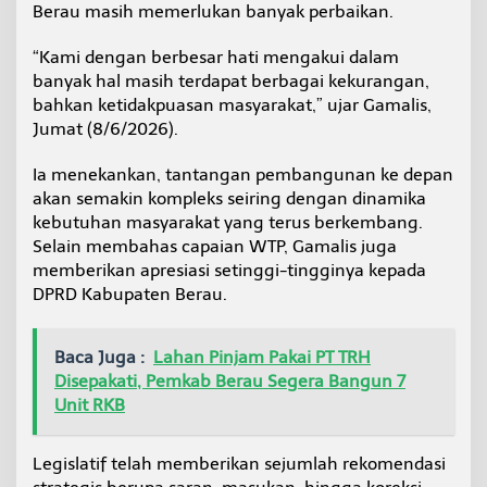
Berau masih memerlukan banyak perbaikan.
m
a
k
“Kami dengan berbesar hati mengakui dalam
i
banyak hal masih terdapat berbagai kekurangan,
n
bahkan ketidakpuasan masyarakat,” ujar Gamalis,
K
Jumat (8/6/2026).
o
m
p
Ia menekankan, tantangan pembangunan ke depan
l
akan semakin kompleks seiring dengan dinamika
e
kebutuhan masyarakat yang terus berkembang.
k
Selain membahas capaian WTP, Gamalis juga
s
memberikan apresiasi setinggi-tingginya kepada
DPRD Kabupaten Berau.
Baca Juga :
Lahan Pinjam Pakai PT TRH
Disepakati, Pemkab Berau Segera Bangun 7
Unit RKB
Legislatif telah memberikan sejumlah rekomendasi