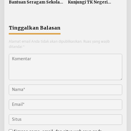
Bantuan Seragam Sekolah
Kunjungi TK Negeri
Gratis bagi Siswa SD dan
Pembina Tanjung Redeb,
SMP
Tanamkan Semangat
Belajar Sejak Dini
Tinggalkan Balasan
Alamat email Anda tidak akan dipublikasikan.
Ruas yang wajib
ditandai
*