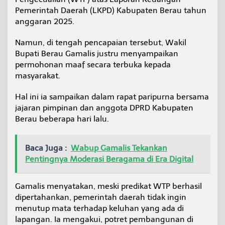
i
Pemerintah Daerah (LKPD) Kabupaten Berau tahun
s
anggaran 2025.
:
T
Namun, di tengah pencapaian tersebut, Wakil
a
n
Bupati Berau Gamalis justru menyampaikan
t
permohonan maaf secara terbuka kepada
a
masyarakat.
n
g
Hal ini ia sampaikan dalam rapat paripurna bersama
a
n
jajaran pimpinan dan anggota DPRD Kabupaten
P
Berau beberapa hari lalu.
e
m
b
Baca Juga :
Wabup Gamalis Tekankan
a
Pentingnya Moderasi Beragama di Era Digital
n
g
u
Gamalis menyatakan, meski predikat WTP berhasil
n
a
dipertahankan, pemerintah daerah tidak ingin
n
menutup mata terhadap keluhan yang ada di
S
lapangan. Ia mengakui, potret pembangunan di
e