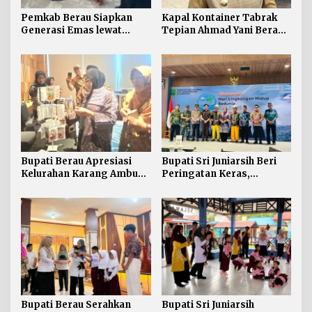
Pemkab Berau Siapkan
Kapal Kontainer Tabrak
Generasi Emas lewat
Tepian Ahmad Yani Berau
Pendidikan Anak Usia Dini
Lagi, Pemkab Akhirnya
Buka Suara Soal Ganti Rugi
Bupati Berau Apresiasi
Bupati Sri Juniarsih Beri
Kelurahan Karang Ambun
Peringatan Keras,
Kelola Limbah Plastik
Sampah di Berau Tembus
54 Ribu Ton
Bupati Berau Serahkan
Bupati Sri Juniarsih