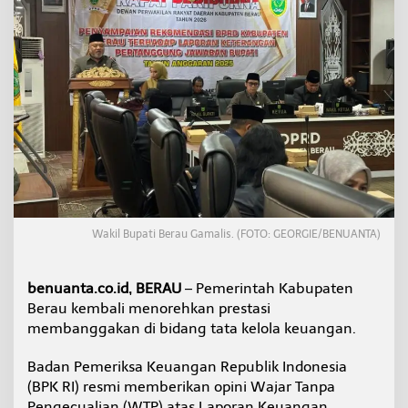
a
l
i
R
a
i
h
O
p
i
n
i
W
T
Wakil Bupati Berau Gamalis. (FOTO: GEORGIE/BENUANTA)
P
2
0
benuanta.co.id, BERAU
– Pemerintah Kabupaten
2
5
Berau kembali menorehkan prestasi
,
membanggakan di bidang tata kelola keuangan.
G
a
Badan Pemeriksa Keuangan Republik Indonesia
m
(BPK RI) resmi memberikan opini Wajar Tanpa
a
l
Pengecualian (WTP) atas Laporan Keuangan