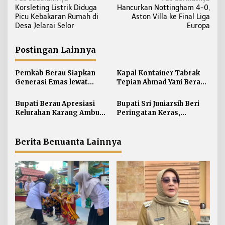
N
Korsleting Listrik Diduga
Hancurkan Nottingham 4-0,
a
Picu Kebakaran Rumah di
Aston Villa ke Final Liga
v
Desa Jelarai Selor
Europa
i
g
Postingan Lainnya
a
s
Pemkab Berau Siapkan
Kapal Kontainer Tabrak
i
Generasi Emas lewat
Tepian Ahmad Yani Berau
Pendidikan Anak Usia Dini
Lagi, Pemkab Akhirnya
p
Buka Suara Soal Ganti Rugi
Bupati Berau Apresiasi
Bupati Sri Juniarsih Beri
o
Kelurahan Karang Ambun
Peringatan Keras,
s
Kelola Limbah Plastik
Sampah di Berau Tembus
54 Ribu Ton
Berita Benuanta Lainnya