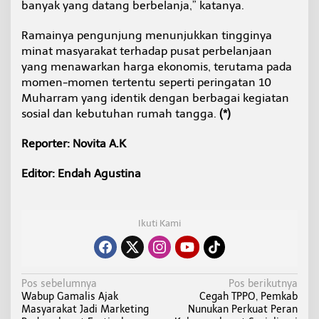
banyak yang datang berbelanja,” katanya.
Ramainya pengunjung menunjukkan tingginya
minat masyarakat terhadap pusat perbelanjaan
yang menawarkan harga ekonomis, terutama pada
momen-momen tertentu seperti peringatan 10
Muharram yang identik dengan berbagai kegiatan
sosial dan kebutuhan rumah tangga.
(*)
Reporter: Novita A.K
Editor: Endah Agustina
Ikuti Kami
N
Pos sebelumnya
Pos berikutnya
Wabup Gamalis Ajak
Cegah TPPO, Pemkab
a
Masyarakat Jadi Marketing
Nunukan Perkuat Peran