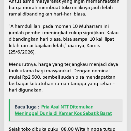
Antusiasme masyarakat yang ingin memanfaatkan
a
harga murah membuat toko miliknya jauh lebih
n
ramai dibandingkan hari-hari biasa.
L
i
n
“Alhamdulillah, pada momen 10 Muharram ini
g
jumlah pembeli meningkat cukup signifikan. Kalau
k
dibandingkan hari biasa, bisa sampai 10 kali lipat
a
lebih ramai bajakan lebih,” ujarnya, Kamis
r
N
(25/6/2026).
u
n
Menurutnya, harga yang terjangkau menjadi daya
u
tarik utama bagi masyarakat. Dengan nominal
k
mulai Rp2.500, pembeli sudah bisa mendapatkan
a
n
berbagai kebutuhan rumah tangga yang sehari-
D
hari digunakan.
i
s
e
Baca Juga :
Pria Asal NTT Ditemukan
r
Meninggal Dunia di Kamar Kos Sebatik Barat
b
u
P
Sejak toko dibuka pukul 08.00 Wita hingga tutup
e