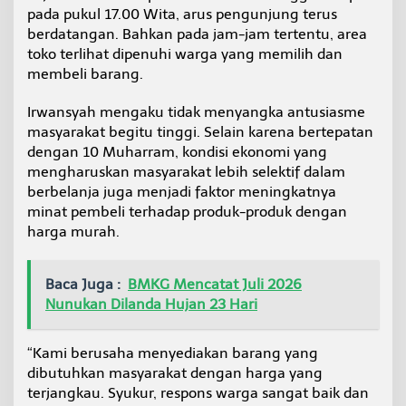
pada pukul 17.00 Wita, arus pengunjung terus
m
b
berdatangan. Bahkan pada jam-jam tertentu, area
e
toko terlihat dipenuhi warga yang memilih dan
l
membeli barang.
i
Irwansyah mengaku tidak menyangka antusiasme
masyarakat begitu tinggi. Selain karena bertepatan
dengan 10 Muharram, kondisi ekonomi yang
mengharuskan masyarakat lebih selektif dalam
berbelanja juga menjadi faktor meningkatnya
minat pembeli terhadap produk-produk dengan
harga murah.
Baca Juga :
BMKG Mencatat Juli 2026
Nunukan Dilanda Hujan 23 Hari
“Kami berusaha menyediakan barang yang
dibutuhkan masyarakat dengan harga yang
terjangkau. Syukur, respons warga sangat baik dan