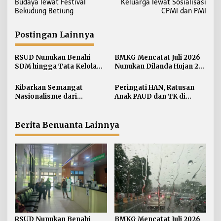
v
Budaya lewat Festival
Keluarga lewat Sosialisasi
i
Bekudung Betiung
CPMI dan PMI
g
a
Postingan Lainnya
s
i
RSUD Nunukan Benahi
BMKG Mencatat Juli 2026
SDM hingga Tata Kelola
Nunukan Dilanda Hujan 23
p
Pelayanan
Hari
o
Kibarkan Semangat
Peringati HAN, Ratusan
s
Nasionalisme dari
Anak PAUD dan TK di
Perbatasan, Bendera
Nunukan Adu Kreativitas
Merah Putih 81 Meter
Lomba Menggambar dan
Dibentangkan di Sebatik
Mewarnai
Berita Benuanta Lainnya
RSUD Nunukan Benahi
BMKG Mencatat Juli 2026