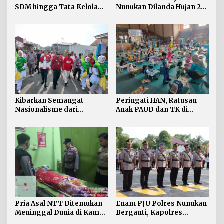
SDM hingga Tata Kelola
Nunukan Dilanda Hujan 23
Pelayanan
Hari
Kibarkan Semangat
Peringati HAN, Ratusan
Nasionalisme dari
Anak PAUD dan TK di
Perbatasan, Bendera
Nunukan Adu Kreativitas
Merah Putih 81 Meter
Lomba Menggambar dan
Dibentangkan di Sebatik
Mewarnai
Pria Asal NTT Ditemukan
Enam PJU Polres Nunukan
Meninggal Dunia di Kamar
Berganti, Kapolres
Kos Sebatik Barat
Tekankan Displin