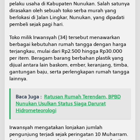
pelaku usaha di Kabupaten Nunukan. Salah satunya
r
a
dirasakan oleh sebuah toko serba murah yang
m
berlokasi di Jalan Lingkar, Nunukan, yang dipadati
,
pembeli sejak pagi hari.
T
o
Toko milik Irwansyah (34) tersebut menawarkan
k
o
berbagai kebutuhan rumah tangga dengan harga
S
terjangkau, mulai dari Rp2.500 hingga Rp30.000
e
per item. Beragam barang berbahan plastik yang
r
dijual antara lain baskom, ember, keranjang, timba,
b
a
gantungan baju, serta perlengkapan rumah tangga
R
lainnya.
p
2
.
Baca Juga :
Ratusan Rumah Terendam, BPBD
5
Nunukan Usulkan Status Siaga Darurat
0
Hidrometeorologi
0
d
i
Irwansyah mengatakan lonjakan jumlah
J
a
pengunjung terjadi sejak peringatan 10 Muharram.
l