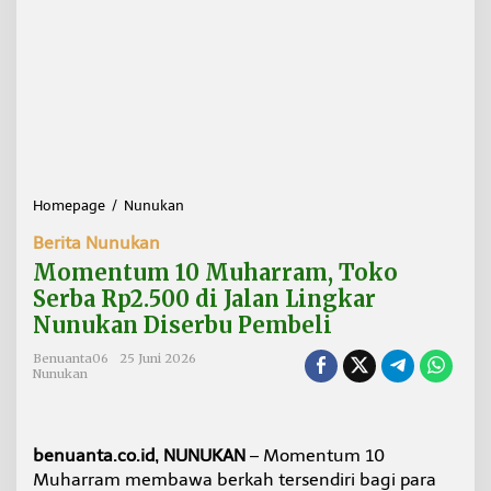
Homepage
/
Nunukan
M
o
Berita Nunukan
m
e
Momentum 10 Muharram, Toko
n
Serba Rp2.500 di Jalan Lingkar
t
Nunukan Diserbu Pembeli
u
m
Benuanta06
25 Juni 2026
1
Nunukan
0
M
u
h
benuanta.co.id, NUNUKAN
– Momentum 10
a
Muharram membawa berkah tersendiri bagi para
r