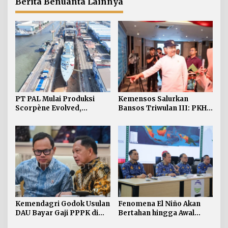
Berita Benuanta Lainnya
PT PAL Mulai Produksi
Kemensos Salurkan
Scorpène Evolved,
Bansos Triwulan III: PKH 7
Perkuat Kerja Sama RI-
Juta KPM Sembako 12 Juta
Prancis
Kemendagri Godok Usulan
Fenomena El Niño Akan
DAU Bayar Gaji PPPK di
Bertahan hingga Awal
Daerah
Kuartal Pertama Tahun