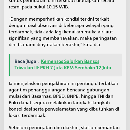
status peringatan dini tersebut ditetapkan secara
a
resmi pada pukul 10.15 WIB.
L
a
“Dengan memperhatikan kondisi terkini terkait
u
t
dengan hasil observasi di beberapa wilayah yang
S
terdampak, tidak ada lagi kenaikan muka air laut
u
signifikan yang membahayakan, maka peringatan
l
dini tsunami dinyatakan berakhir,” kata dia.
a
w
e
s
Baca Juga :
Kemensos Salurkan Bansos
i
Triwulan III: PKH 7 Juta KPM Sembako 12 Juta
Ia menjelaskan pengakhiran ini penting diterbitkan
agar tim penanggulangan bencana gabungan
mulai dari Basarnas, BPBD, BNPB, hingga TNI dan
Polri dapat segera melakukan langkah-langkah
konsolidasi serta penyelamatan yang dibutuhkan di
lokasi terdampak.
Sebelum peringatan dini diakhiri, stasiun pemantau