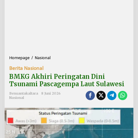
Homepage
/
Nasional
B
M
Berita Nasional
K
G
BMKG Akhiri Peringatan Dini
A
Tsunami Pascagempa Laut Sulawesi
k
h
Benuantakaltara
8 Juni 2026
i
Nasional
r
i
P
e
r
i
n