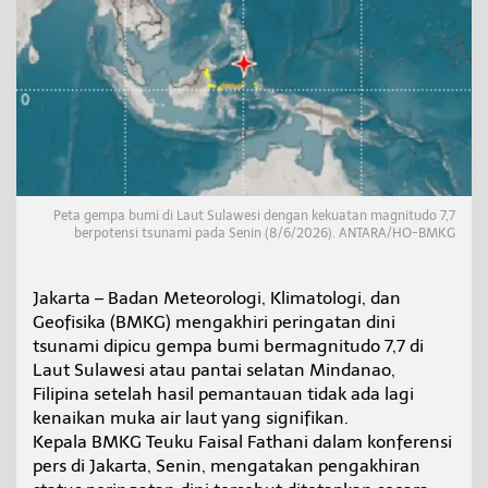
g
a
t
a
n
D
i
n
i
T
s
Peta gempa bumi di Laut Sulawesi dengan kekuatan magnitudo 7,7
u
berpotensi tsunami pada Senin (8/6/2026). ANTARA/HO-BMKG
n
a
m
Jakarta – Badan Meteorologi, Klimatologi, dan
i
Geofisika (BMKG) mengakhiri peringatan dini
P
a
tsunami dipicu gempa bumi bermagnitudo 7,7 di
s
Laut Sulawesi atau pantai selatan Mindanao,
c
Filipina setelah hasil pemantauan tidak ada lagi
a
kenaikan muka air laut yang signifikan.
g
Kepala BMKG Teuku Faisal Fathani dalam konferensi
e
m
pers di Jakarta, Senin, mengatakan pengakhiran
p