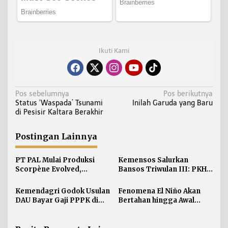
Ikuti Kami
N
Pos sebelumnya
Pos berikutnya
Status ‘Waspada’ Tsunami
Inilah Garuda yang Baru
a
di Pesisir Kaltara Berakhir
v
i
Postingan Lainnya
g
a
PT PAL Mulai Produksi
Kemensos Salurkan
s
Scorpène Evolved,
Bansos Triwulan III: PKH 7
i
Perkuat Kerja Sama RI-
Juta KPM Sembako 12 Juta
Prancis
p
Kemendagri Godok Usulan
Fenomena El Niño Akan
DAU Bayar Gaji PPPK di
Bertahan hingga Awal
o
Daerah
Kuartal Pertama Tahun
s
2027