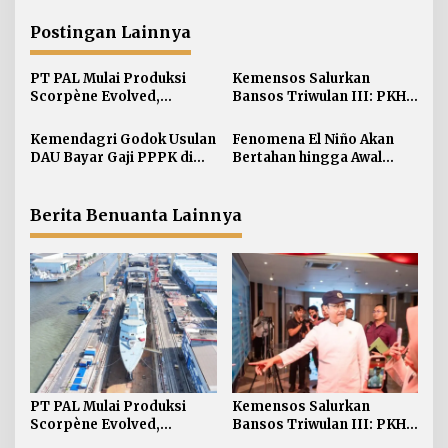
g
a
Postingan Lainnya
s
i
PT PAL Mulai Produksi
Kemensos Salurkan
Scorpène Evolved,
Bansos Triwulan III: PKH 7
p
Perkuat Kerja Sama RI-
Juta KPM Sembako 12 Juta
o
Prancis
Kemendagri Godok Usulan
Fenomena El Niño Akan
s
DAU Bayar Gaji PPPK di
Bertahan hingga Awal
Daerah
Kuartal Pertama Tahun
2027
Berita Benuanta Lainnya
PT PAL Mulai Produksi
Kemensos Salurkan
Scorpène Evolved,
Bansos Triwulan III: PKH 7
Perkuat Kerja Sama RI-
Juta KPM Sembako 12 Juta