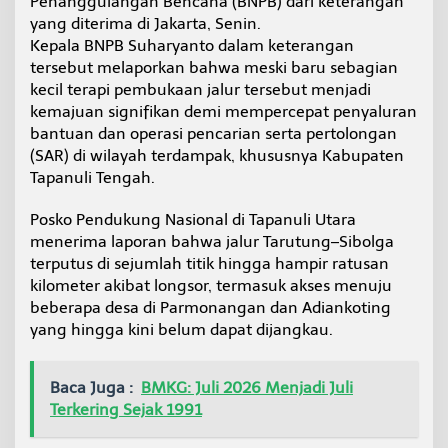
Penanggulangan Bencana (BNPB) dari keterangan
t
yang diterima di Jakarta, Senin.
e
Kepala BNPB Suharyanto dalam keterangan
m
b
tersebut melaporkan bahwa meski baru sebagian
u
kecil terapi pembukaan jalur tersebut menjadi
s
kemajuan signifikan demi mempercepat penyaluran
P
bantuan dan operasi pencarian serta pertolongan
e
(SAR) di wilayah terdampak, khususnya Kabupaten
t
u
Tapanuli Tengah.
g
a
Posko Pendukung Nasional di Tapanuli Utara
s
menerima laporan bahwa jalur Tarutung–Sibolga
G
terputus di sejumlah titik hingga hampir ratusan
a
b
kilometer akibat longsor, termasuk akses menuju
u
beberapa desa di Parmonangan dan Adiankoting
n
yang hingga kini belum dapat dijangkau.
g
a
n
Baca Juga :
BMKG: Juli 2026 Menjadi Juli
Terkering Sejak 1991