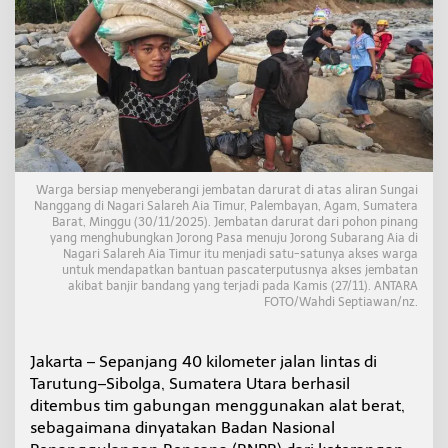
a
r
u
t
u
n
g
-
S
i
b
Warga bersiap menyeberangi jembatan darurat di atas aliran Sungai
Nanggang di Nagari Salareh Aia Timur, Palembayan, Agam, Sumatera
o
Barat, Minggu (30/11/2025). Jembatan darurat dari pohon pinang
l
yang menghubungkan Jorong Pasa menuju Jorong Subarang Aia di
g
Nagari Salareh Aia Timur itu menjadi satu-satunya akses warga
a
untuk mendapatkan bantuan pascaterputusnya akses jembatan
B
akibat banjir bandang yang terjadi pada Kamis (27/11). ANTARA
e
FOTO/Wahdi Septiawan/nz.
r
h
a
Jakarta – Sepanjang 40 kilometer jalan lintas di
s
Tarutung–Sibolga, Sumatera Utara berhasil
i
ditembus tim gabungan menggunakan alat berat,
l
D
sebagaimana dinyatakan Badan Nasional
i