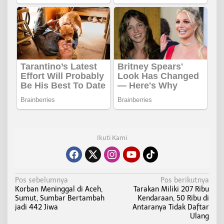
Ikuti Kami
N
Pos sebelumnya
Pos berikutnya
Korban Meninggal di Aceh,
Tarakan Miliki 207 Ribu
a
Sumut, Sumbar Bertambah
Kendaraan, 50 Ribu di
v
jadi 442 Jiwa
Antaranya Tidak Daftar
i
Ulang