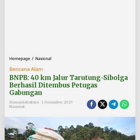
Homepage
/
Nasional
B
N
Bencana Alam
P
B
BNPB: 40 km Jalur Tarutung-Sibolga
:
Berhasil Ditembus Petugas
4
Gabungan
0
k
Benuantakaltara
1 Desember 2025
m
Nasional
J
a
l
u
r
T