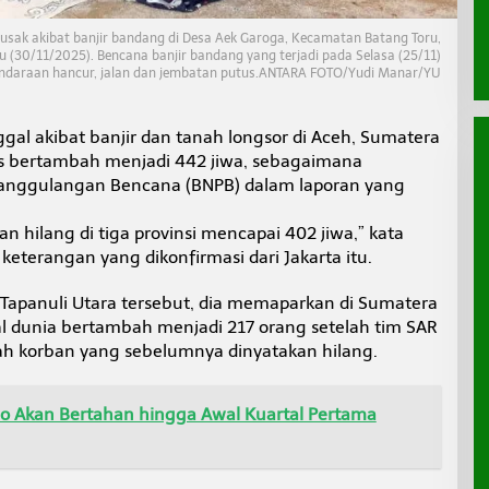
usak akibat banjir bandang di Desa Aek Garoga, Kecamatan Batang Toru,
 (30/11/2025). Bencana banjir bandang yang terjadi pada Selasa (25/11)
ndaraan hancur, jalan dan jembatan putus.ANTARA FOTO/Yudi Manar/YU
gal akibat banjir dan tanah longsor di Aceh, Sumatera
us bertambah menjadi 442 jiwa, sebagaimana
nanggulangan Bencana (BNPB) dalam laporan yang
an hilang di tiga provinsi mencapai 402 jiwa,” kata
eterangan yang dikonfirmasi dari Jakarta itu.
 Tapanuli Utara tersebut, dia memaparkan di Sumatera
l dunia bertambah menjadi 217 orang setelah tim SAR
korban yang sebelumnya dinyatakan hilang.
o Akan Bertahan hingga Awal Kuartal Pertama