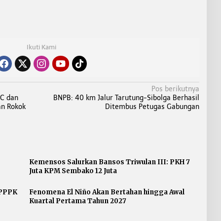
Ikuti Kami
Pos berikutnya
HC dan
BNPB: 40 km Jalur Tarutung-Sibolga Berhasil
an Rokok
Ditembus Petugas Gabungan
Kemensos Salurkan Bansos Triwulan III: PKH 7
Juta KPM Sembako 12 Juta
 PPPK
Fenomena El Niño Akan Bertahan hingga Awal
Kuartal Pertama Tahun 2027