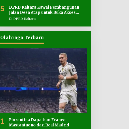
5
DPRD Kaltara Kawal Pembangunan
Jalan Desa Atap untuk Buka Akses
Wilayah Perbatasan
Di DPRD Kaltara
Olahraga Terbaru
1
Fiorentina Dapatkan Franco
Mastantuono dari Real Madrid