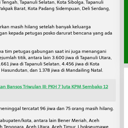
 Tengah, Tapanuli Selatan, Kota Sibolga, Tapanuli
kpak Barat, Kota Padang Sidempuan, Deli Serdang,
orkan masih hilang setelah banyak keluarga
gan kepada petugas posko darurat bencana yang ada
 tim petugas gabungan saat ini juga menangani
umlah titik, antara lain 3.600 jiwa di Tapanuli Utara,
.661 jiwa di Tapanuli Selatan, 4.456 jiwa di Kota
 Hasundutan, dan 1.378 jiwa di Mandailing Natal.
an Bansos Triwulan III: PKH 7 Juta KPM Sembako 12
meninggal tercatat 96 jiwa dan 75 orang masih hilang.
kabupaten/kota, antara lain Bener Meriah, Aceh
ceh Tenggara, Aceh Utara, Aceh Timur, Lhokseumawe,