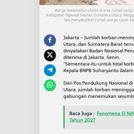
B
e
Warga menunaikan shalat di area rumah yang r
r
Kabupaten Tapanuli Selatan, Sumatera Utara, Minggu
t
lalu menyebabkan rumah warga rusak, ke
a
m
b
Jakarta – Jumlah korban mening
a
Utara, dan Sumatera Barat ter
h
dinyatakan Badan Nasional Pe
j
a
diterima di Jakarta, Senin.
d
“Sementara itu untuk total korb
i
Kepala BNPB Suharyanto dalam k
4
4
Dari Pos Pendukung Nasional di
2
J
Utara, jumlah korban meningga
i
gabungan menemukan sejumlah 
w
a
Baca Juga :
Fenomena El Niñ
Tahun 2027