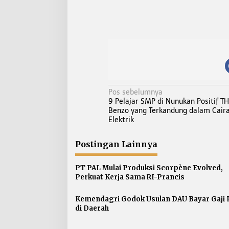
N
Pos sebelumnya
9 Pelajar SMP di Nunukan Positif T
a
Benzo yang Terkandung dalam Cair
v
Elektrik
i
g
Postingan Lainnya
a
s
PT PAL Mulai Produksi Scorpène Evolved,
Perkuat Kerja Sama RI-Prancis
i
p
Kemendagri Godok Usulan DAU Bayar Gaji
o
di Daerah
s