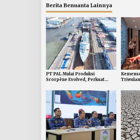
Berita Benuanta Lainnya
PT PAL Mulai Produksi
Kemenso
Scorpène Evolved, Perkuat
Triwulan
Kerja Sama RI-Prancis
Sembako 