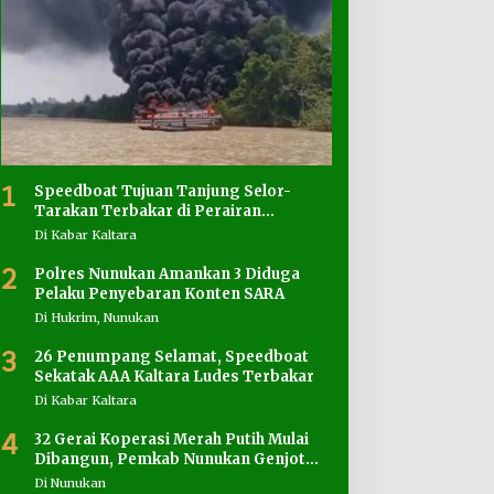
1
Speedboat Tujuan Tanjung Selor-
Tarakan Terbakar di Perairan
Salimbatu
Di Kabar Kaltara
2
Polres Nunukan Amankan 3 Diduga
Pelaku Penyebaran Konten SARA
Di Hukrim, Nunukan
3
26 Penumpang Selamat, Speedboat
Sekatak AAA Kaltara Ludes Terbakar
Di Kabar Kaltara
4
32 Gerai Koperasi Merah Putih Mulai
Dibangun, Pemkab Nunukan Genjot
Penyediaan Lahan
Di Nunukan