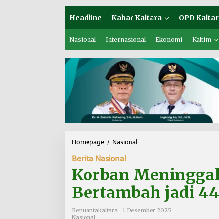
Headline
Kabar Kaltara
OPD Kaltar
Nasional
Internasional
Ekonomi
Kaltim
Homepage
/
Nasional
K
o
Berita Nasional
r
b
Korban Meninggal
a
n
Bertambah jadi 44
M
e
Benuantakaltara
1 Desember 2025
n
Nasional