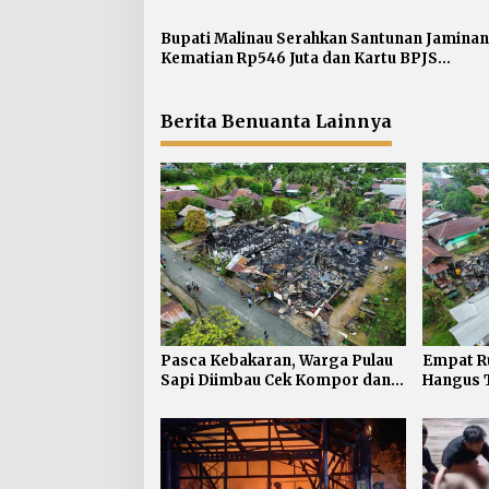
i
p
Bupati Malinau Serahkan Santunan Jaminan
Kematian Rp546 Juta dan Kartu BPJS
o
Ketenagakerjaan bagi 500 Pekerja Rentan
s
Berita Benuanta Lainnya
Pasca Kebakaran, Warga Pulau
Empat R
Sapi Diimbau Cek Kompor dan
Hangus T
Instalasi Listrik saat Bepergian