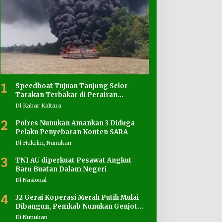
1
Speedboat Tujuan Tanjung Selor-
Tarakan Terbakar di Perairan
Salimbatu
Di Kabar Kaltara
2
Polres Nunukan Amankan 3 Diduga
Pelaku Penyebaran Konten SARA
Di Hukrim, Nunukan
3
TNI AU diperkuat Pesawat Angkut
Baru Buatan Dalam Negeri
Di Nasional
4
32 Gerai Koperasi Merah Putih Mulai
Dibangun, Pemkab Nunukan Genjot
Penyediaan Lahan
Di Nunukan