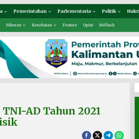
a
Pemerintahan
Parlementaria
Politik
Hukr
Hiburan
Kesehatan
Feature
Opini
86Flash
K TNI-AD Tahun 2021
isik