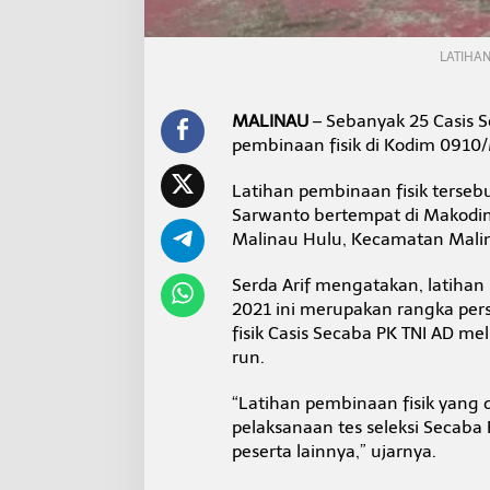
i
P
e
LATIHAN
m
b
i
MALINAU
– Sebanyak 25 Casis 
n
pembinaan fisik di Kodim 0910/
a
a
n
Latihan pembinaan fisik terseb
F
Sarwanto bertempat di Makodim
i
Malinau Hulu, Kecamatan Malin
s
i
k
Serda Arif mengatakan, latihan
2021 ini merupakan rangka pers
fisik Casis Secaba PK TNI AD meli
run.
“Latihan pembinaan fisik yang 
pelaksanaan tes seleksi Secaba
peserta lainnya,” ujarnya.