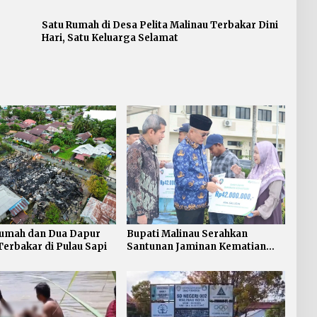
Satu Rumah di Desa Pelita Malinau Terbakar Dini
Hari, Satu Keluarga Selamat
umah dan Dua Dapur
Bupati Malinau Serahkan
erbakar di Pulau Sapi
Santunan Jaminan Kematian
Rp546 Juta dan Kartu BPJS
Ketenagakerjaan bagi 500
Pekerja Rentan