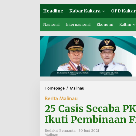
Headline
Kabar Kaltara
OPD Kaltar
Nasional
Internasional
Ekonomi
Kaltim
Homepage
/
Malinau
2
5
Berita Malinau
C
a
25 Casis Secaba P
s
i
Ikuti Pembinaan F
s
S
Redaksi Benuanta
30 Juni 2021
e
Malinau