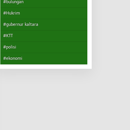
#bulungan
#Hukrim
#gubernur kaltara
#KTT
#polisi
#ekonomi