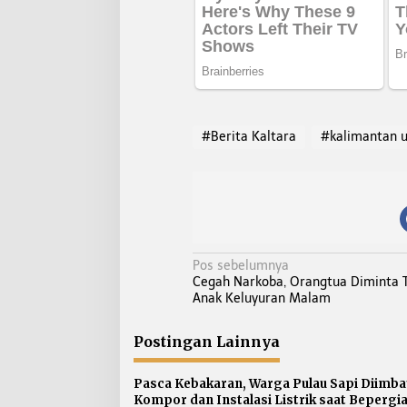
#Berita Kaltara
#kalimantan u
N
Pos sebelumnya
Cegah Narkoba, Orangtua Diminta T
a
Anak Keluyuran Malam
v
i
Postingan Lainnya
g
a
Pasca Kebakaran, Warga Pulau Sapi Diimba
s
Kompor dan Instalasi Listrik saat Bepergi