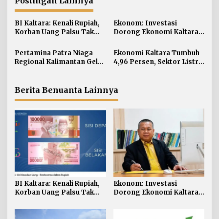
a
Postingan Lainnya
s
i
BI Kaltara: Kenali Rupiah,
Ekonom: Investasi
Korban Uang Palsu Tak
Dorong Ekonomi Kaltara,
p
Bisa Dapat Penggantian
Sektor Lain Jangan
o
Diabaikan
Pertamina Patra Niaga
Ekonomi Kaltara Tumbuh
s
Regional Kalimantan Gelar
4,96 Persen, Sektor Listrik
Simulasi OKD Level 1 di
Jadi Penggerak Utama
Fuel Terminal Tarakan
Berita Benuanta Lainnya
BI Kaltara: Kenali Rupiah,
Ekonom: Investasi
Korban Uang Palsu Tak
Dorong Ekonomi Kaltara,
Bisa Dapat Penggantian
Sektor Lain Jangan
Diabaikan