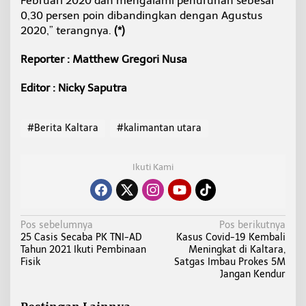
Februari 2020 dan mengalami penurunan sebesar
0,30 persen poin dibandingkan dengan Agustus
2020,” terangnya.
(*)
Reporter : Matthew Gregori Nusa
Editor : Nicky Saputra
#Berita Kaltara
#kalimantan utara
Ikuti Kami
N
Pos sebelumnya
Pos berikutnya
25 Casis Secaba PK TNI-AD
Kasus Covid-19 Kembali
a
Tahun 2021 Ikuti Pembinaan
Meningkat di Kaltara,
v
Fisik
Satgas Imbau Prokes 5M
i
Jangan Kendur
g