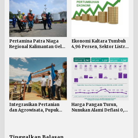
Pertamina Patra Niaga
Ekonomi Kaltara Tumbuh
Regional Kalimantan Gelar
4,96 Persen, Sektor Listrik
Simulasi OKD Level 1 di
Jadi Penggerak Utama
Fuel Terminal Tarakan
Integrasikan Pertanian
Harga Pangan Turun,
dan Agrowisata, Pupuk
Nunukan Alami Deflasi 0,74
Kaltim Resmikan
Persen di Juli 2026
Kampung Sawah Abadi di
Bulutana Sulsel
Tinggalkan Balasan