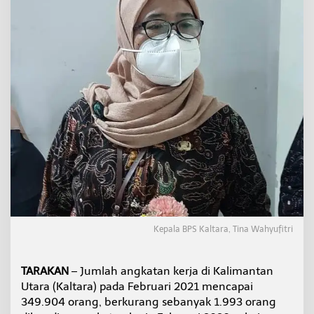
u
r
a
n
T
e
r
b
u
k
a
d
i
K
a
l
t
a
Kepala BPS Kaltara, Tina Wahyufitri
r
a
C
TARAKAN
– Jumlah angkatan kerja di Kalimantan
a
p
Utara (Kaltara) pada Februari 2021 mencapai
a
349.904 orang, berkurang sebanyak 1.993 orang
i