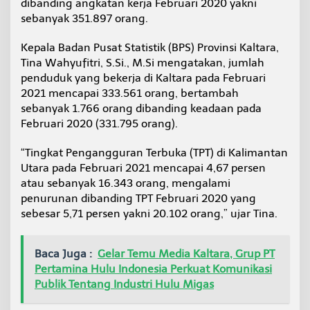
dibanding angkatan kerja Februari 2020 yakni
4
sebanyak 351.897 orang.
,
6
7
Kepala Badan Pusat Statistik (BPS) Provinsi Kaltara,
P
Tina Wahyufitri, S.Si., M.Si mengatakan, jumlah
e
penduduk yang bekerja di Kaltara pada Februari
r
2021 mencapai 333.561 orang, bertambah
s
sebanyak 1.766 orang dibanding keadaan pada
e
n
Februari 2020 (331.795 orang).
“Tingkat Pengangguran Terbuka (TPT) di Kalimantan
Utara pada Februari 2021 mencapai 4,67 persen
atau sebanyak 16.343 orang, mengalami
penurunan dibanding TPT Februari 2020 yang
sebesar 5,71 persen yakni 20.102 orang,” ujar Tina.
Baca Juga :
Gelar Temu Media Kaltara, Grup PT
Pertamina Hulu Indonesia Perkuat Komunikasi
Publik Tentang Industri Hulu Migas