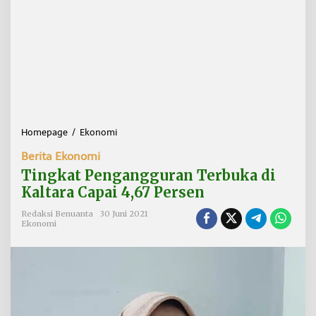
Homepage
/
Ekonomi
T
i
Berita Ekonomi
n
g
Tingkat Pengangguran Terbuka di
k
Kaltara Capai 4,67 Persen
a
t
Redaksi Benuanta
30 Juni 2021
P
Ekonomi
e
n
g
a
n
g
g