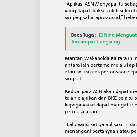
K
“Aplikasi ASN Menyapa itu sebag
e
yang dapat diakses oleh seluru
s
simpeg.kaltaraprov.go.id,” bebe
e
t
a
Baca Juga :
El Nino Menguat
r
Terdampak Langsung
a
a
n
Mantan Wakapolda Kaltara ini m
J
a
antara lain pertama melalui ap
b
atau solusi atas pertanyaan s
a
singkat
t
a
Kedua, para ASN akan dapat me
n
telah diajukan dan BKD selak
kepegawaian dapat mengatur p
permasalahan.
“Lalu yang ketiga aplikasi ini d
menangani pertanyaan atau perm