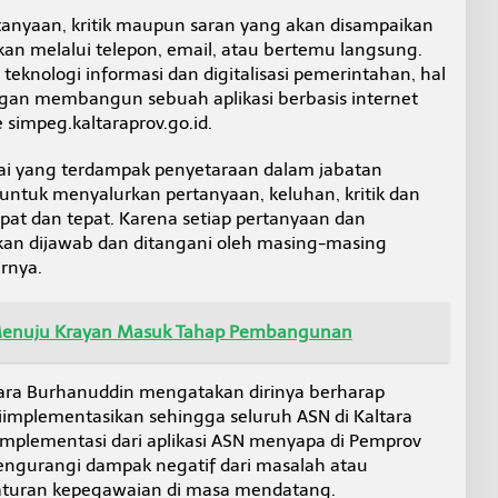
rtanyaan, kritik maupun saran yang akan disampaikan
kan melalui telepon, email, atau bertemu langsung.
knologi informasi dan digitalisasi pemerintahan, hal
ngan membangun sebuah aplikasi berbasis internet
 simpeg.kaltaraprov.go.id.
ai yang terdampak penyetaraan dalam jabatan
a untuk menyalurkan pertanyaan, keluhan, kritik dan
epat dan tepat. Karena setiap pertanyaan dan
kan dijawab dan ditangani oleh masing-masing
rnya.
enuju Krayan Masuk Tahap Pembangunan
tara Burhanuddin mengatakan dirinya berharap
diimplementasikan sehingga seluruh ASN di Kaltara
mplementasi dari aplikasi ASN menyapa di Pemprov
mengurangi dampak negatif dari masalah atau
aturan kepegawaian di masa mendatang.