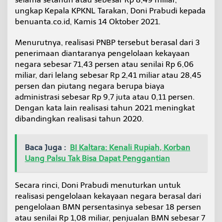
a
ungkap Kepala KPKNL Tarakan, Doni Prabudi kepada
r
benuanta.co.id, Kamis 14 Oktober 2021.
B
e
r
Menurutnya, realisasi PNBP tersebut berasal dari 3
a
penerimaan diantaranya pengelolaan kekayaan
s
negara sebesar 71,43 persen atau senilai Rp 6,06
a
miliar, dari lelang sebesar Rp 2,41 miliar atau 28,45
l
persen dan piutang negara berupa biaya
d
a
administrasi sebesar Rp 9,7 juta atau 0,11 persen.
r
Dengan kata lain realisasi tahun 2021 meningkat
i
dibandingkan realisasi tahun 2020.
P
e
n
Baca Juga :
BI Kaltara: Kenali Rupiah, Korban
g
e
Uang Palsu Tak Bisa Dapat Penggantian
l
o
l
Secara rinci, Doni Prabudi menuturkan untuk
a
realisasi pengelolaan kekayaan negara berasal dari
a
pengelolaan BMN persentasinya sebesar 18 persen
n
atau senilai Rp 1,08 miliar, penjualan BMN sebesar 7
K