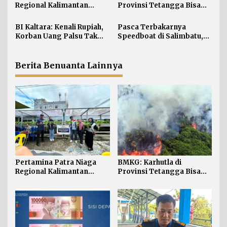
p
Regional Kalimantan
Provinsi Tetangga Bisa
o
Borong 10 Penghargaan
Ganggu Kualitas Udara
s
ISRA 2026
Kaltara
BI Kaltara: Kenali Rupiah,
Pasca Terbakarnya
Korban Uang Palsu Tak
Speedboat di Salimbatu,
Bisa Dapat Penggantian
KSOP Tarakan Perketat
Pengawasan dan Edukasi
Awak Kapal
Berita Benuanta Lainnya
Pertamina Patra Niaga
BMKG: Karhutla di
Regional Kalimantan
Provinsi Tetangga Bisa
Borong 10 Penghargaan
Ganggu Kualitas Udara
ISRA 2026
Kaltara