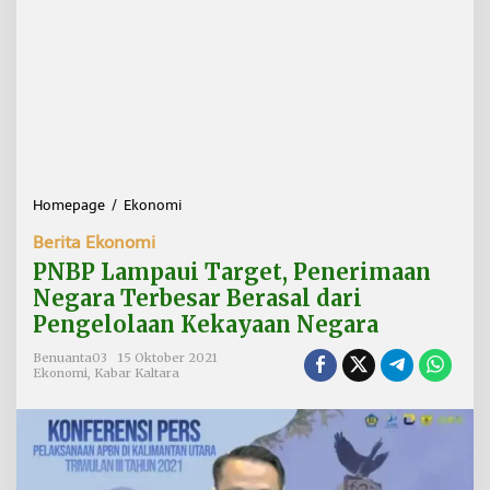
Homepage
/
Ekonomi
P
N
Berita Ekonomi
B
P
PNBP Lampaui Target, Penerimaan
L
Negara Terbesar Berasal dari
a
Pengelolaan Kekayaan Negara
m
p
Benuanta03
15 Oktober 2021
a
Ekonomi
,
Kabar Kaltara
u
i
T
a
r
g