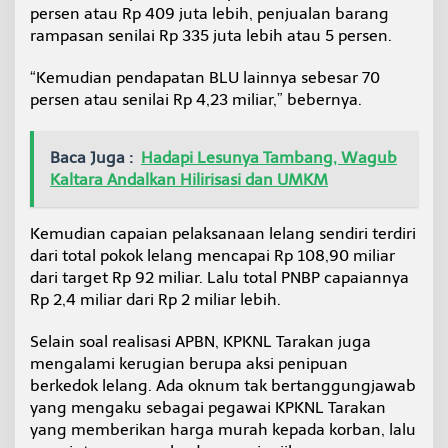
persen atau Rp 409 juta lebih, penjualan barang
e
k
rampasan senilai Rp 335 juta lebih atau 5 persen.
a
y
“Kemudian pendapatan BLU lainnya sebesar 70
a
persen atau senilai Rp 4,23 miliar,” bebernya.
a
n
N
Baca Juga :
Hadapi Lesunya Tambang, Wagub
e
g
Kaltara Andalkan Hilirisasi dan UMKM
a
r
a
Kemudian capaian pelaksanaan lelang sendiri terdiri
dari total pokok lelang mencapai Rp 108,90 miliar
dari target Rp 92 miliar. Lalu total PNBP capaiannya
Rp 2,4 miliar dari Rp 2 miliar lebih.
Selain soal realisasi APBN, KPKNL Tarakan juga
mengalami kerugian berupa aksi penipuan
berkedok lelang. Ada oknum tak bertanggungjawab
yang mengaku sebagai pegawai KPKNL Tarakan
yang memberikan harga murah kepada korban, lalu