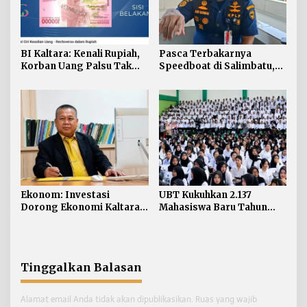
BI Kaltara: Kenali Rupiah,
Pasca Terbakarnya
Korban Uang Palsu Tak
Speedboat di Salimbatu,
Bisa Dapat Penggantian
KSOP Tarakan Perketat
Pengawasan dan Edukasi
Awak Kapal
Ekonom: Investasi
UBT Kukuhkan 2.137
Dorong Ekonomi Kaltara,
Mahasiswa Baru Tahun
Sektor Lain Jangan
Akademik 2026/2027
Diabaikan
Tinggalkan Balasan
Alamat email Anda tidak akan dipublikasikan.
Ruas yang wajib