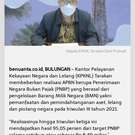
e
t
,
P
e
n
e
r
i
Kepala KPKNL Tarakan Doni Prabudi
m
a
a
n
benuanta.co.id, BULUNGAN
– Kantor Pelayanan
N
Kekayaan Negara dan Lelang (KPKNL) Tarakan
e
membeberkan realisasi APBN berupa Penerimaan
g
Negara Bukan Pajak (PNBP) yang berasal dari
a
r
pengelolaan Barang Milik Negara (BMN) yakni
a
pemanfaatan dan pemindahtanganan aset, lelang
T
dan piutang negara pada triwulan III tahun 2021.
e
r
“Realisasinya hingga triwulan ketiga ini
b
e
mendapatkan hasil 95,05 persen dari target PNBP
s
selama setahun atau sebesar Rp 8,49 miliar,”