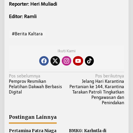
Reporter: Heri Muliadi
Editor: Ramli
#Berita Kaltara
Ikuti Kami
N
Pos sebelumnya
Pos berikutnya
Pemprov Resmikan
Jelang Hari Karantina
a
Pelatihan Dakwah Berbasis
Pertanian ke 144, Karantina
v
Digital
Tarakan Patroli Tingkatkan
i
Pengawasan dan
Penindakan
g
a
Postingan Lainnya
s
i
Pertamina Patra Niaga
BMKG: Karhutla di