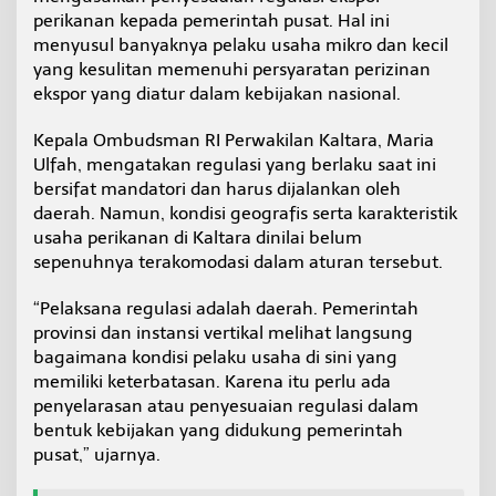
t
perikanan kepada pemerintah pusat. Hal ini
k
menyusul banyaknya pelaku usaha mikro dan kecil
a
yang kesulitan memenuhi persyaratan perizinan
n
ekspor yang diatur dalam kebijakan nasional.
P
e
l
Kepala Ombudsman RI Perwakilan Kaltara, Maria
a
Ulfah, mengatakan regulasi yang berlaku saat ini
k
bersifat mandatori dan harus dijalankan oleh
u
daerah. Namun, kondisi geografis serta karakteristik
U
s
usaha perikanan di Kaltara dinilai belum
a
sepenuhnya terakomodasi dalam aturan tersebut.
h
a
“Pelaksana regulasi adalah daerah. Pemerintah
,
provinsi dan instansi vertikal melihat langsung
O
m
bagaimana kondisi pelaku usaha di sini yang
b
memiliki keterbatasan. Karena itu perlu ada
u
penyelarasan atau penyesuaian regulasi dalam
d
bentuk kebijakan yang didukung pemerintah
s
m
pusat,” ujarnya.
a
n