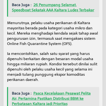
K
Baca Juga :
26 Penumpang Selamat,
a
Speedboat Sekatak AAA Kaltara Ludes Terbakar
l
t
a
Menurutnya, pelaku usaha perikanan di Kaltara
r
mayoritas berada pada kategori usaha mikro dan
a
kecil. Mereka menghadapi kendala sejak tahap awal
D
o
pengurusan izin, termasuk saat mengakses sistem
r
Online Fish Quarantine System (OFS).
o
n
Ia mencontohkan, salah satu syarat yang harus
g
dipenuhi berkaitan dengan besaran modal usaha
R
e
hingga miliaran rupiah. Kondisi tersebut dinilai sulit
v
dipenuhi oleh pelaku usaha kecil yang selama ini
i
menjadi tulang punggung ekspor komoditas
s
perikanan daerah.
i
R
e
g
Baca Juga :
Pasca Kecelakaan Pesawat Pelita
u
Air, Pertamina Pastikan Distribusi BBM ke
l
Perbatasan Kaltara jadi Prioritas
a