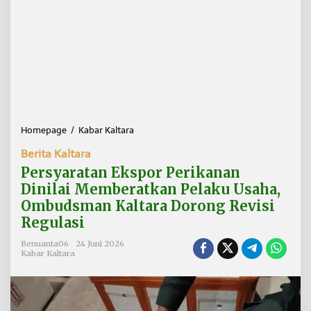
Homepage
/
Kabar Kaltara
P
e
Berita Kaltara
r
s
Persyaratan Ekspor Perikanan
y
Dinilai Memberatkan Pelaku Usaha,
a
Ombudsman Kaltara Dorong Revisi
r
a
Regulasi
t
a
Benuanta06
24 Juni 2026
Kabar Kaltara
n
E
k
s
p