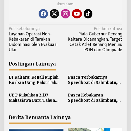
Ikuti Kami
N
Pos sebelumnya
Pos berikutnya
Layanan Operasi Non-
Piala Gubernur Renang
a
Kebakaran di Tarakan
Kaltara Dicanangkan, Target
v
Didominasi oleh Evakuasi
Cetak Atlet Renang Menuju
i
Ular
PON dan Olimpiade
g
a
Postingan Lainnya
s
i
BI Kaltara: Kenali Rupiah,
Pasca Terbakarnya
Korban Uang Palsu Tak
Speedboat di Salimbatu,
p
Bisa Dapat Penggantian
KSOP Tarakan Perketat
o
Pengawasan dan Edukasi
UBT Kukuhkan 2.137
Pasca Kebakaran
s
Awak Kapal
Mahasiswa Baru Tahun
Speedboat di Salimbatu,
Akademik 2026/2027
Basarnas Soroti
Pentingnya Standar
Keselamatan
Berita Benuanta Lainnya