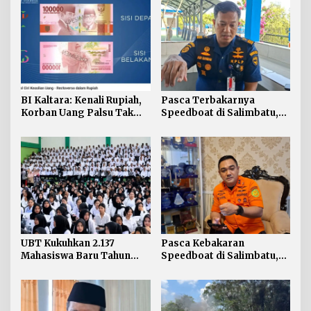
BI Kaltara: Kenali Rupiah,
Pasca Terbakarnya
Korban Uang Palsu Tak
Speedboat di Salimbatu,
Bisa Dapat Penggantian
KSOP Tarakan Perketat
Pengawasan dan Edukasi
Awak Kapal
UBT Kukuhkan 2.137
Pasca Kebakaran
Mahasiswa Baru Tahun
Speedboat di Salimbatu,
Akademik 2026/2027
Basarnas Soroti
Pentingnya Standar
Keselamatan