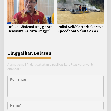
Imbas Efisiensi Anggaran,
Polisi Selidiki Terbakarnya
Beasiswa Kaltara Unggul
Speedboat Sekatak AAA
2026 Alami Perubahan
Kaltara, Sumber Api
Skema
Diduga dari Genset
Tinggalkan Balasan
Alamat email Anda tidak akan dipublikasikan.
Ruas yang wajib
ditandai
*