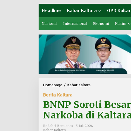
Headline
Kabar Kaltara
OPD Kaltar
Nasional
Internasional
Ekonomi
Kaltim
Homepage
/
Kabar Kaltara
B
N
Berita Kaltara
N
P
BNNP Soroti Besa
S
o
Narkoba di Kaltar
r
o
Redaksi Benuanta
5 Juli 2024
t
Kabar Kaltara