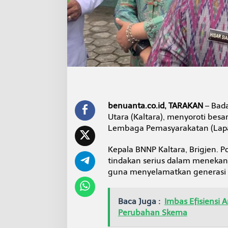
r
k
o
b
a
d
i
K
a
l
t
a
benuanta.co.id, TARAKAN
– Bada
r
Utara (Kaltara), menyoroti bes
a
Lembaga Pemasyarakatan (Lapa
Kepala BNNP Kaltara, Brigjen. P
tindakan serius dalam menekan
guna menyelamatkan generasi K
Baca Juga :
Imbas Efisiensi 
Perubahan Skema