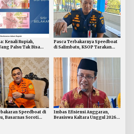
a: Kenali Rupiah,
Pasca Terbakarnya Speedboat
ang Palsu Tak Bisa
di Salimbatu, KSOP Tarakan
enggantian
Perketat Pengawasan dan
Edukasi Awak Kapal
ebakaran Speedboat di
Imbas Efisiensi Anggaran,
u, Basarnas Soroti
Beasiswa Kaltara Unggul 2026
nya Standar
Alami Perubahan Skema
atan