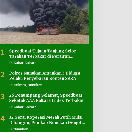
1
Speedboat Tujuan Tanjung Selor-
Tarakan Terbakar di Perairan
Salimbatu
Di Kabar Kaltara
2
Polres Nunukan Amankan 3 Diduga
Pelaku Penyebaran Konten SARA
Di Hukrim, Nunukan
3
26 Penumpang Selamat, Speedboat
Sekatak AAA Kaltara Ludes Terbakar
Di Kabar Kaltara
4
32 Gerai Koperasi Merah Putih Mulai
Dibangun, Pemkab Nunukan Genjot
Penyediaan Lahan
Di Nunukan