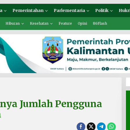
a
Pemerintahan
Parlementaria
Politik
Hukr
Hiburan
Kesehatan
Feature
Opini
86Flash
rnya Jumlah Pengguna
a