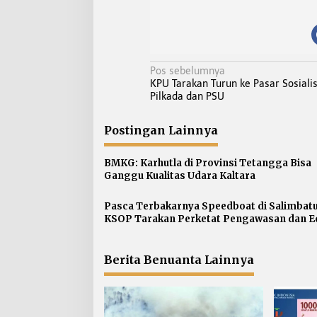
N
Pos sebelumnya
KPU Tarakan Turun ke Pasar Sosiali
a
Pilkada dan PSU
v
i
Postingan Lainnya
g
a
BMKG: Karhutla di Provinsi Tetangga Bisa
s
Ganggu Kualitas Udara Kaltara
i
p
Pasca Terbakarnya Speedboat di Salimbatu
KSOP Tarakan Perketat Pengawasan dan E
o
Awak Kapal
s
Berita Benuanta Lainnya