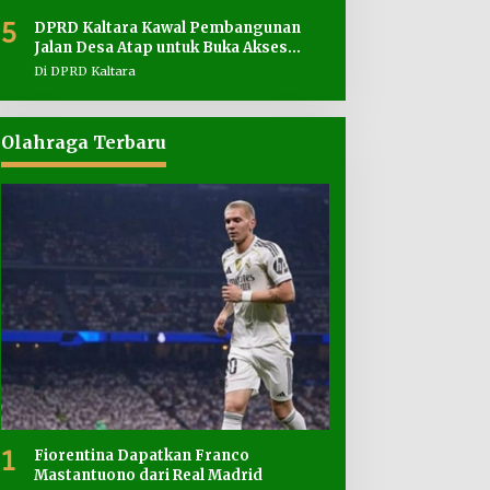
5
DPRD Kaltara Kawal Pembangunan
Jalan Desa Atap untuk Buka Akses
Wilayah Perbatasan
Di DPRD Kaltara
Olahraga Terbaru
1
Fiorentina Dapatkan Franco
Mastantuono dari Real Madrid