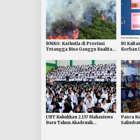
BMKG: Karhutla di Provinsi
BI Kaltar
Tetangga Bisa Ganggu Kualitas
Korban U
Udara Kaltara
Dapat P
UBT Kukuhkan 2.137 Mahasiswa
Pasca K
Baru Tahun Akademik
Salimbat
2026/2027
Penting
Keselam