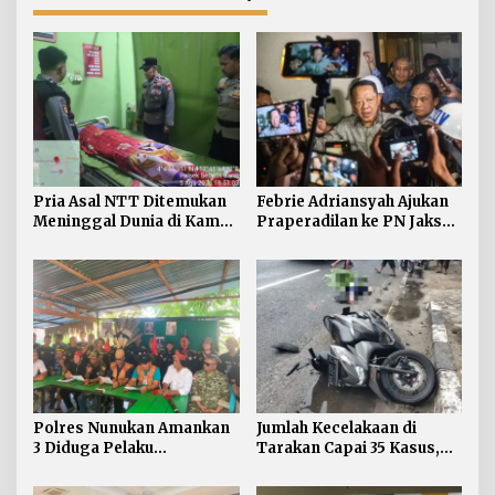
Pria Asal NTT Ditemukan
Febrie Adriansyah Ajukan
Meninggal Dunia di Kamar
Praperadilan ke PN Jaksel
Kos Sebatik Barat
pada Rabu Siang
Polres Nunukan Amankan
Jumlah Kecelakaan di
3 Diduga Pelaku
Tarakan Capai 35 Kasus,
Penyebaran Konten SARA
Satlantas Atensi
Pengendara di Bawah