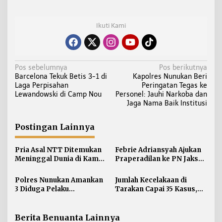
Ikuti Kami
N
Pos sebelumnya
Pos berikutnya
Barcelona Tekuk Betis 3-1 di
Kapolres Nunukan Beri
a
Laga Perpisahan
Peringatan Tegas ke
v
Lewandowski di Camp Nou
Personel: Jauhi Narkoba dan
i
Jaga Nama Baik Institusi
g
a
Postingan Lainnya
s
i
Pria Asal NTT Ditemukan
Febrie Adriansyah Ajukan
Meninggal Dunia di Kamar
Praperadilan ke PN Jaksel
p
Kos Sebatik Barat
pada Rabu Siang
o
Polres Nunukan Amankan
Jumlah Kecelakaan di
s
3 Diduga Pelaku
Tarakan Capai 35 Kasus,
Penyebaran Konten SARA
Satlantas Atensi
Pengendara di Bawah
Umur
Berita Benuanta Lainnya