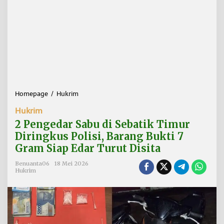
Homepage
/
Hukrim
2
P
Hukrim
e
n
2 Pengedar Sabu di Sebatik Timur
g
Diringkus Polisi, Barang Bukti 7
e
Gram Siap Edar Turut Disita
d
a
Benuanta06
18 Mei 2026
r
Hukrim
S
a
b
u
d
i