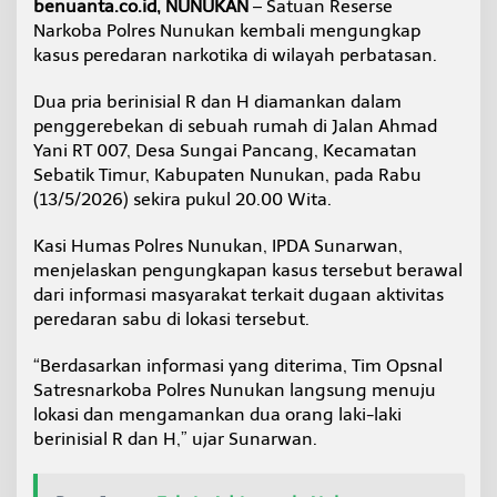
benuanta.co.id, NUNUKAN
– Satuan Reserse
s
Narkoba Polres Nunukan kembali mengungkap
i
kasus peredaran narkotika di wilayah perbatasan.
,
B
a
Dua pria berinisial R dan H diamankan dalam
r
penggerebekan di sebuah rumah di Jalan Ahmad
a
Yani RT 007, Desa Sungai Pancang, Kecamatan
n
Sebatik Timur, Kabupaten Nunukan, pada Rabu
g
B
(13/5/2026) sekira pukul 20.00 Wita.
u
k
Kasi Humas Polres Nunukan, IPDA Sunarwan,
t
menjelaskan pengungkapan kasus tersebut berawal
i
dari informasi masyarakat terkait dugaan aktivitas
7
G
peredaran sabu di lokasi tersebut.
r
a
“Berdasarkan informasi yang diterima, Tim Opsnal
m
Satresnarkoba Polres Nunukan langsung menuju
S
lokasi dan mengamankan dua orang laki-laki
i
a
berinisial R dan H,” ujar Sunarwan.
p
E
d