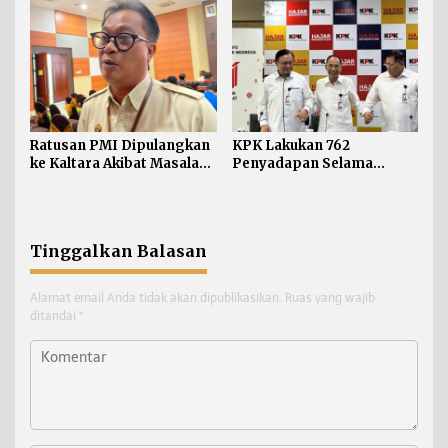
Umur
Ratusan PMI Dipulangkan
KPK Lakukan 762
ke Kaltara Akibat Masalah
Penyadapan Selama
Keimigrasian
Semester I Tahun 2026
Tinggalkan Balasan
Alamat email Anda tidak akan dipublikasikan.
Ruas yang wajib
ditandai
*