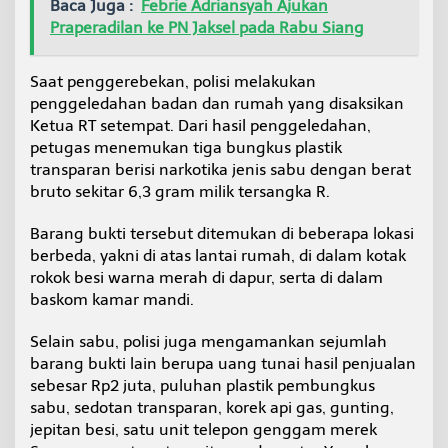
Baca Juga :
Febrie Adriansyah Ajukan
a
Praperadilan ke PN Jaksel pada Rabu Siang
r
T
u
Saat penggerebekan, polisi melakukan
r
penggeledahan badan dan rumah yang disaksikan
u
t
Ketua RT setempat. Dari hasil penggeledahan,
D
petugas menemukan tiga bungkus plastik
i
transparan berisi narkotika jenis sabu dengan berat
s
bruto sekitar 6,3 gram milik tersangka R.
i
t
a
Barang bukti tersebut ditemukan di beberapa lokasi
berbeda, yakni di atas lantai rumah, di dalam kotak
rokok besi warna merah di dapur, serta di dalam
baskom kamar mandi.
Selain sabu, polisi juga mengamankan sejumlah
barang bukti lain berupa uang tunai hasil penjualan
sebesar Rp2 juta, puluhan plastik pembungkus
sabu, sedotan transparan, korek api gas, gunting,
jepitan besi, satu unit telepon genggam merek