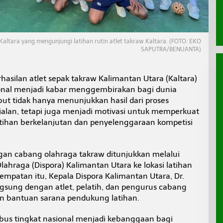
tara yang mengunjungi latihan rutin atlet takraw Kaltara. (FOTO: EKO
SAPUTRA/BENUANTA)
hasilan atlet sepak takraw Kalimantan Utara (Kaltara)
onal menjadi kabar menggembirakan bagi dunia
but tidak hanya menunjukkan hasil dari proses
alan, tetapi juga menjadi motivasi untuk memperkuat
tihan berkelanjutan dan penyelenggaraan kompetisi
an cabang olahraga takraw ditunjukkan melalui
hraga (Dispora) Kalimantan Utara ke lokasi latihan
sempatan itu, Kepala Dispora Kalimantan Utara, Dr.
langsung dengan atlet, pelatih, dan pengurus cabang
n bantuan sarana pendukung latihan.
mbus tingkat nasional menjadi kebanggaan bagi