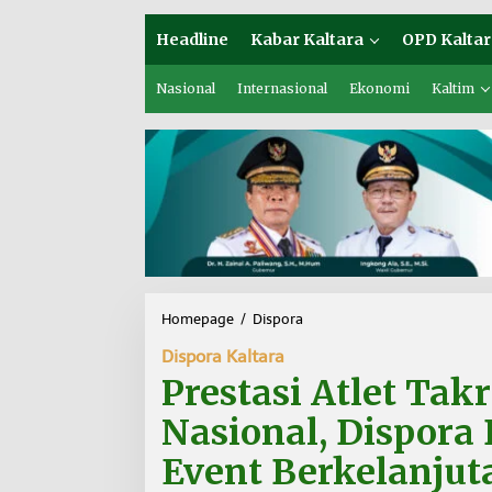
Headline
Kabar Kaltara
OPD Kaltar
Nasional
Internasional
Ekonomi
Kaltim
Homepage
/
Dispora
P
r
Dispora Kaltara
e
s
Prestasi Atlet Ta
t
a
Nasional, Dispor
s
i
Event Berkelanjut
A