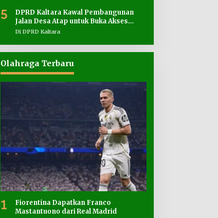
5
DPRD Kaltara Kawal Pembangunan
Jalan Desa Atap untuk Buka Akses
Wilayah Perbatasan
Di DPRD Kaltara
Olahraga Terbaru
1
Fiorentina Dapatkan Franco
Mastantuono dari Real Madrid