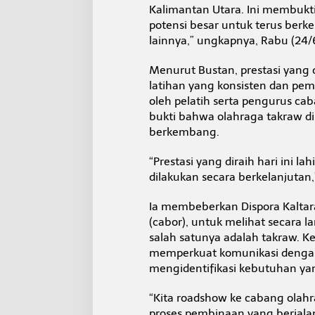
n
Kalimantan Utara. Ini membukt
a
potensi besar untuk terus berk
a
lainnya,” ungkapnya, Rabu (24/
n
d
Menurut Bustan, prestasi yang di
a
n
latihan yang konsisten dan pe
E
oleh pelatih serta pengurus cab
v
bukti bahwa olahraga takraw di
e
berkembang.
n
t
B
“Prestasi yang diraih hari ini l
e
dilakukan secara berkelanjutan,
r
k
Ia membeberkan Dispora Kalta
e
(cabor), untuk melihat secara
l
a
salah satunya adalah takraw. K
n
memperkuat komunikasi dengan
j
mengidentifikasi kebutuhan yan
u
t
“Kita roadshow ke cabang olah
a
n
proses pembinaan yang berjala