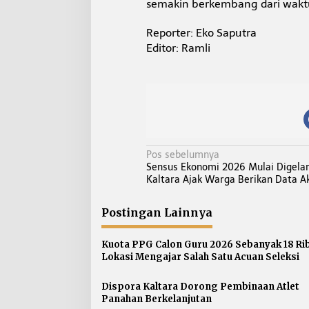
semakin berkembang dari waktu
Reporter: Eko Saputra
Editor: Ramli
N
Pos sebelumnya
Sensus Ekonomi 2026 Mulai Digelar
a
Kaltara Ajak Warga Berikan Data A
v
i
Postingan Lainnya
g
a
Kuota PPG Calon Guru 2026 Sebanyak 18 Ri
s
Lokasi Mengajar Salah Satu Acuan Seleksi
i
p
Dispora Kaltara Dorong Pembinaan Atlet
Panahan Berkelanjutan
o