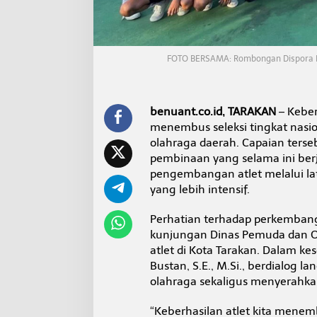
s
i
o
n
a
FOTO BERSAMA: Rombongan Dispora Kal
l
,
D
i
benuant.co.id, TARAKAN
– Keber
s
menembus seleksi tingkat nasi
p
olahraga daerah. Capaian terse
o
pembinaan yang selama ini berj
r
a
pengembangan atlet melalui la
D
yang lebih intensif.
o
r
Perhatian terhadap perkembang
o
kunjungan Dinas Pemuda dan Ola
n
g
atlet di Kota Tarakan. Dalam ke
P
Bustan, S.E., M.Si., berdialog 
e
olahraga sekaligus menyerahka
m
b
“Keberhasilan atlet kita mene
i