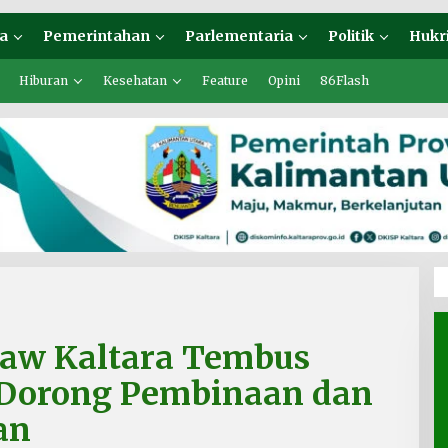
a
Pemerintahan
Parlementaria
Politik
Hukr
Hiburan
Kesehatan
Feature
Opini
86Flash
kraw Kaltara Tembus
a Dorong Pembinaan dan
an