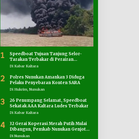
1
Speedboat Tujuan Tanjung Selor-
Tarakan Terbakar di Perairan
Salimbatu
Di Kabar Kaltara
2
Polres Nunukan Amankan 3 Diduga
Pelaku Penyebaran Konten SARA
Di Hukrim, Nunukan
3
26 Penumpang Selamat, Speedboat
Sekatak AAA Kaltara Ludes Terbakar
Di Kabar Kaltara
4
32 Gerai Koperasi Merah Putih Mulai
Dibangun, Pemkab Nunukan Genjot
Penyediaan Lahan
Di Nunukan