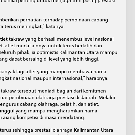
 dinilai penting untuk menjaga tren positif prestasi
emberikan perhatian terhadap pembinaan cabang
ya terus meningkat,” katanya.
tlet takraw yang berhasil menembus level nasional
et-atlet muda lainnya untuk terus berlatih dan
eluruh pihak, ia optimistis Kalimantan Utara mampu
ng dapat bersaing di level yang lebih tinggi.
ih banyak lagi atlet yang mampu membawa nama
ingkat nasional maupun internasional,” harapnya.
takraw tersebut menjadi bagian dari komitmen
at pembinaan olahraga prestasi di daerah. Melalui
engurus cabang olahraga, pelatih, dan atlet,
let unggul yang mampu mengharumkan nama
i ajang kompetisi di masa mendatang.
 terus sehingga prestasi olahraga Kalimantan Utara