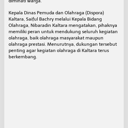
diminati warga.
M
a
Kepala Dinas Pemuda dan Olahraga (Dispora)
s
Kaltara, Saiful Bachry melalui Kepala Bidang
y
a
Olahraga, Nibaradin Kaltara mengatakan, pihaknya
r
memiliki peran untuk mendukung seluruh kegiatan
a
olahraga, baik olahraga masyarakat maupun
k
olahraga prestasi. Menurutnya, dukungan tersebut
a
t
penting agar kegiatan olahraga di Kaltara terus
berkembang.