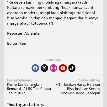
“Ke depan kami ingin olahraga masyarakat di
Kaltara semakin berkembang. Tidak hanya event
olahraga modern, tetapi juga olahraga tradisional
bisa kembali hidup dan menjadi bagian dari budaya
masyarakat,” tutupnya. (*)
Reporter: Alvianita
Editor: Ramli
Ikuti Kami
N
Pos sebelumnya
Pos berikutnya
Kemenkes Canangkan
KNTI Tarakan Harap Nelayan
a
Renovasi 131 RS Tipe C pada
Bisa Jual Ikan Secara
v
Tahun 2027
Langsung Tanpa Pengepul
i
g
Postingan Lainnya