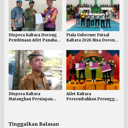
Dispora Kaltara Dorong
Piala Gubernur Futsal
Pembinaan Atlet Panahan
Kaltara 2026 Bisa Dorong
Berkelanjutan
Pergerakan Ekonomi
Daerah
Dispora Kaltara
Atlet Kaltara
Matangkan Persiapan
Persembahkan Perunggu
Porprov, Malinau Siap jadi
Kejurnas Atletik U-18,
Tuan Rumah
Kadispora Apresiasi
Pembinaan Atlet
Tinggalkan Balasan