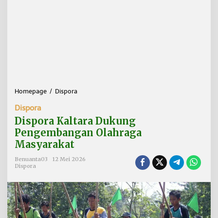
Homepage
/
Dispora
D
i
Dispora
s
p
Dispora Kaltara Dukung
o
Pengembangan Olahraga
r
Masyarakat
a
K
Benuanta03
12 Mei 2026
a
Dispora
l
t
a
r
a
D