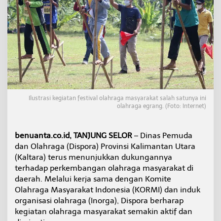
u
k
u
n
g
P
e
n
g
e
m
Ilustrasi kegiatan festival olahraga masyarakat salah satunya ini
b
olahraga egrang. (Foto: Internet)
a
n
g
benuanta.co.id, TANJUNG SELOR
– Dinas Pemuda
a
dan Olahraga (Dispora) Provinsi Kalimantan Utara
n
O
(Kaltara) terus menunjukkan dukungannya
l
terhadap perkembangan olahraga masyarakat di
a
daerah. Melalui kerja sama dengan Komite
h
Olahraga Masyarakat Indonesia (KORMI) dan induk
r
organisasi olahraga (Inorga), Dispora berharap
a
g
kegiatan olahraga masyarakat semakin aktif dan
a