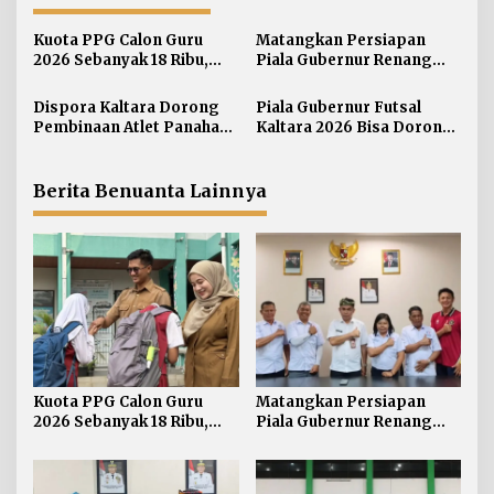
a
s
Kuota PPG Calon Guru
Matangkan Persiapan
i
2026 Sebanyak 18 Ribu,
Piala Gubernur Renang
Lokasi Mengajar Salah
Dispora Kaltara Perkuat
p
Satu Acuan Seleksi
Sinergi dengan Pengprov
Dispora Kaltara Dorong
Piala Gubernur Futsal
o
Akuatik
Pembinaan Atlet Panahan
Kaltara 2026 Bisa Dorong
s
Berkelanjutan
Pergerakan Ekonomi
Daerah
Berita Benuanta Lainnya
Kuota PPG Calon Guru
Matangkan Persiapan
2026 Sebanyak 18 Ribu,
Piala Gubernur Renang
Lokasi Mengajar Salah
Dispora Kaltara Perkuat
Satu Acuan Seleksi
Sinergi dengan Pengprov
Akuatik