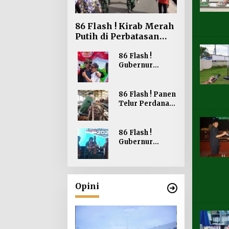
86 Flash ! Kirab Merah
Putih di Perbatasan
Perkokoh
Nasionalisme
86 Flash !
Gubernur
Kaltara Belanja
Bendera Merah
Putih di Bagikan
86 Flash ! Panen
ke Masyarakat
Telur Perdana
Sebatik
Gubernur
Berharap dapat
Meningkatkan
86 Flash !
Kesejahteraan
Gubernur
Peternakan
Kaltara Buka
Lomba Cerdas
Cermat Empat
Pilar MPR RI
Opini