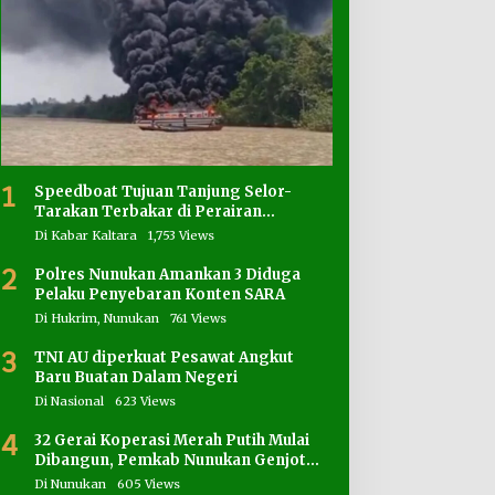
1
Speedboat Tujuan Tanjung Selor-
Tarakan Terbakar di Perairan
Salimbatu
Di Kabar Kaltara
1,753 Views
2
Polres Nunukan Amankan 3 Diduga
Pelaku Penyebaran Konten SARA
Di Hukrim, Nunukan
761 Views
3
TNI AU diperkuat Pesawat Angkut
Baru Buatan Dalam Negeri
Di Nasional
623 Views
4
32 Gerai Koperasi Merah Putih Mulai
Dibangun, Pemkab Nunukan Genjot
Penyediaan Lahan
Di Nunukan
605 Views