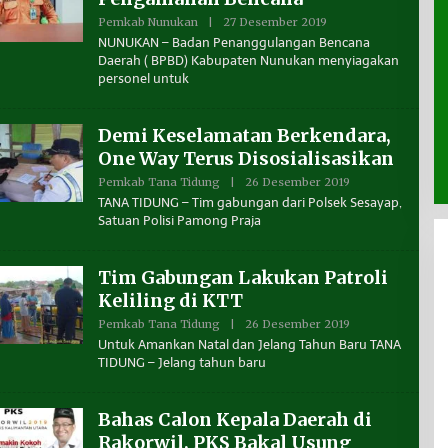
T
A
Pemkab Nunukan
|
27 Desember 2019
O
K
Jantung
“SE2026” Navig
L
NUNUKAN – Badan Penanggulangan Bencana
A
E
nomi
Jefferson vs Media
Ekonomi Tarak
L
Daerah ( BPBD) Kabupaten Nunukan menyiagakan
H
ndonesia
T
personel untuk
B
A
E
R
N
A
U
Demi Keselamatan Berkendara,
A
N
One Way Terus Disosialisasikan
T
A
Pemkab Tana Tidung
|
26 Desember 2019
O
K
L
TANA TIDUNG – Tim gabungan dari Polsek Sesayap,
A
E
L
Satuan Polisi Pamong Praja
H
T
B
A
E
R
N
Tim Gabungan Lakukan Patroli
A
U
A
Keliling di KTT
N
T
Pemkab Tana Tidung
|
26 Desember 2019
O
A
L
Untuk Amankan Natal dan Jelang Tahun Baru TANA
K
E
TIDUNG – Jelang tahun baru
A
H
L
B
T
E
A
N
Bahas Calon Kepala Daerah di
R
U
A
A
Rakorwil, PKS Bakal Usung