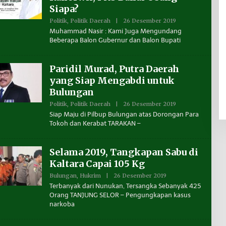
N
Siapa?
T
A
Politik
,
Politik Daerah
|
26 Desember 2019
O
K
L
A
Muhammad Nasir : Kami Juga Mengundang
E
L
Beberapa Balon Gubernur dan Balon Bupati
H
T
B
A
E
R
N
A
Paridil Murad, Putra Daerah
U
A
yang Siap Mengabdi untuk
N
Bulungan
T
A
Politik
,
Politik Daerah
|
26 Desember 2019
O
K
L
A
Siap Maju di Pilbup Bulungan atas Dorongan Para
E
L
Tokoh dan Kerabat TARAKAN –
H
T
B
A
E
R
N
A
Selama 2019, Tangkapan Sabu di
U
A
Kaltara Capai 105 Kg
N
T
Bulungan
,
Hukrim
|
26 Desember 2019
O
A
L
Terbanyak dari Nunukan, Tersangka Sebanyak 425
K
E
Orang TANJUNG SELOR – Pengungkapan kasus
A
H
L
narkoba
B
T
E
A
N
R
U