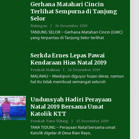
Gerhana Matahari Cincin
A
A
N
Terlihat Sempurna di Tanjung
T
A
Selor
K
A
Bulungan
|
26 Desember 2019
O
L
L
TANJUNG SELOR – Gerhana Matahari Cincin (GMC)
T
E
yang terpantau di Tanjung Selor terlihat
A
H
R
B
A
E
N
Serkda Ernes Lepas Pawai
U
A
Kendaraan Hias Natal 2019
N
T
Pemkab Malinau
|
26 Desember 2019
O
A
L
MALINAU – Meskipun diguyur hujan deras, namun
K
E
hal itu tidak membuat semangat seluruh
A
H
L
B
T
E
A
N
Undunsyah Hadiri Perayaan
R
U
A
A
Natal 2019 Bersama Umat
N
Katolik KTT
T
A
Pemkab Tana Tidung
|
25 Desember 2019
O
K
L
A
TANA TIDUNG – Perayaan Natal bersama umat
E
L
Katolik digelar di Desa Rian Rayo,
H
T
B