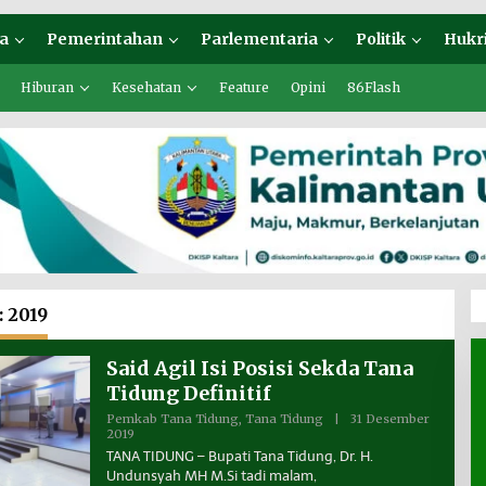
a
Pemerintahan
Parlementaria
Politik
Hukr
Hiburan
Kesehatan
Feature
Opini
86Flash
:
2019
Said Agil Isi Posisi Sekda Tana
Tidung Definitif
Pemkab Tana Tidung
,
Tana Tidung
|
31 Desember
2019
O
L
TANA TIDUNG – Bupati Tana Tidung, Dr. H.
E
Undunsyah MH M.Si tadi malam,
H