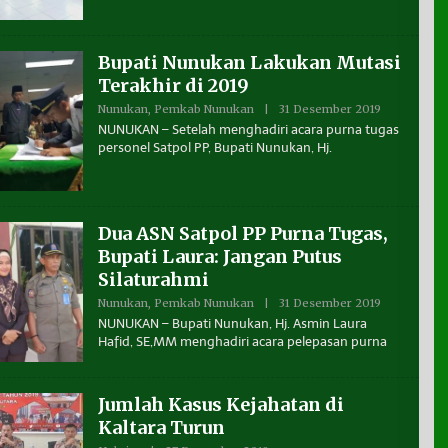
B
E
N
U
Bupati Nunukan Lakukan Mutasi
A
N
Terakhir di 2019
T
A
Nunukan
,
Pemkab Nunukan
|
31 Desember 2019
O
K
L
NUNUKAN – Setelah menghadiri acara purna tugas
A
E
personel Satpol PP, Bupati Nunukan, Hj.
L
H
T
B
A
E
R
N
A
U
A
Dua ASN Satpol PP Purna Tugas,
N
T
Bupati Laura: Jangan Putus
A
Silaturahmi
K
A
Nunukan
,
Pemkab Nunukan
|
31 Desember 2019
O
L
L
T
NUNUKAN – Bupati Nunukan, Hj. Asmin Laura
E
A
Hafid, SE,MM menghadiri acara pelepasan purna
H
R
B
A
E
N
Jumlah Kasus Kejahatan di
U
A
Kaltara Turun
N
T