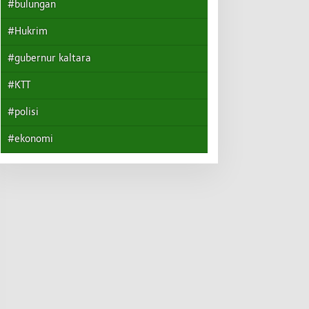
#bulungan
#Hukrim
#gubernur kaltara
#KTT
#polisi
#ekonomi