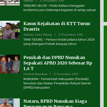
Hukrim
|
27 Desember 2019
O
A
L
TANJUNG SELOR – Polda Kaltara menggelar
K
E
A
konferensi pers beberapa kegiatan di setiap satuan
H
L
B
T
E
A
N
R
Kasus Kejahatan di KTT Turun
U
A
A
Drastis
N
T
Hukrim
,
Tana Tidung
|
27 Desember 2019
O
A
L
TANA TIDUNG – Perkara tindak pidana tahun 2019
K
E
yang ditangani Polsek Sesayap tahun
A
H
L
B
T
E
A
N
Pemkab dan DPRD Nunukan
R
U
A
A
Sepakati APBD 2020 Sebesar Rp
N
1,4 T
T
A
Pemkab Nunukan
|
27 Desember 2019
O
K
L
A
NUNUKAN – Pemerintah Kabupaten (Pemkab)
E
L
Nunukan dan Dewan Perwakilan Rakyat Daerah
H
T
(DPRD) Kabupaten
B
A
E
R
N
A
U
Nataru, BPBD Nunukan Siaga
A
N
Pengamanan Bencana