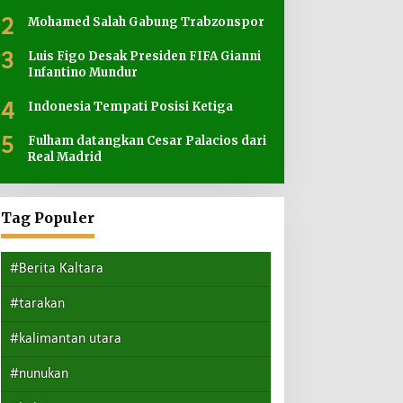
2
Mohamed Salah Gabung Trabzonspor
asi
an
3
Luis Figo Desak Presiden FIFA Gianni
Infantino Mundur
4
Indonesia Tempati Posisi Ketiga
5
Fulham datangkan Cesar Palacios dari
Real Madrid
Tag Populer
#Berita Kaltara
#tarakan
#kalimantan utara
#nunukan