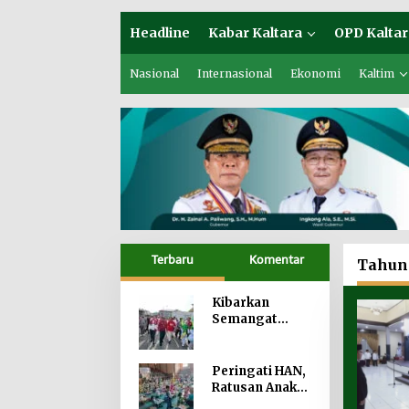
Headline
Kabar Kaltara
OPD Kaltar
Nasional
Internasional
Ekonomi
Kaltim
Terbaru
Komentar
Tahun
Kibarkan
Semangat
Nasionalisme
dari
Perbatasan,
Peringati HAN,
Bendera Merah
Ratusan Anak
Putih 81 Meter
PAUD dan TK di