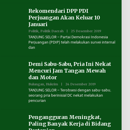
A
E
R
N
A
Rekomendari DPP PDI
U
A
Perjuangan Akan Keluar 10
N
Januari
T
A
Politik
,
Politik Daerah
|
25 Desember 2019
O
K
L
A
TANJUNG SELOR – Partai Demokrasi Indonesia
E
L
Perjuangan (PDIP) telah melakukan survei internal
H
T
dan
B
A
E
R
N
A
U
Demi Sabu-Sabu, Pria Ini Nekat
A
N
Mencuri Jam Tangan Mewah
T
A
dan Motor
K
A
Bulungan
,
Hukrim
|
24 Desember 2019
O
L
L
TANJUNG SELOR – Terobsesi dengan sabu-sabu,
T
E
seorang pria berinisial DC nekat melakukan
A
H
R
pencurian
B
A
E
N
U
Pengangguran Meningkat,
A
N
Paling Banyak Kerja di Bidang
T
A