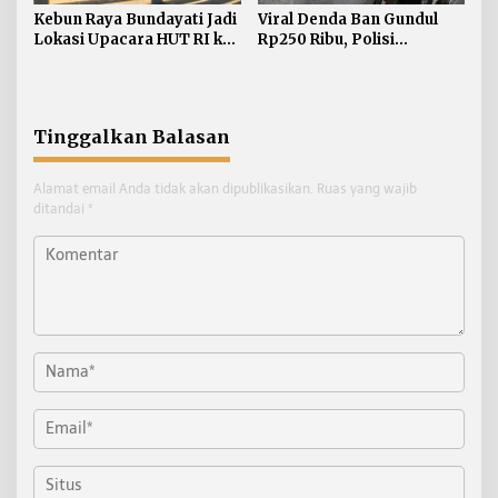
Kebun Raya Bundayati Jadi
Viral Denda Ban Gundul
Lokasi Upacara HUT RI ke-
Rp250 Ribu, Polisi
81
Bulungan Tegaskan Belum
Ada Razia Khusus
Tinggalkan Balasan
Alamat email Anda tidak akan dipublikasikan.
Ruas yang wajib
ditandai
*