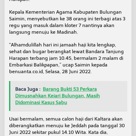
l
i
Kepala Kementerian Agama Kabupaten Bulungan
k
Saimin, menyebutkan ke 38 orang ini terbagi atas 3
p
regu yang masuk dalam kloter 7 nantinya akan
a
p
langsung menuju ke Madinah.
a
n
“Alhamdulillah hari ini jamaah haji kita lengkap,
,
sehat dan bugar berangkat lewat Bandara Tanjung
T
Harapan terbang jam 10.45, bermalam 2 malam di
a
n
Embarkasi Balikpapan,” ucap Saimin kepada
g
benuanta.co.id, Selasa, 28 Juni 2022.
i
s
H
Baca Juga :
Barang Bukti 53 Perkara
a
Dimusnahkan Kejari Bulungan, Masih
r
u
Didominasi Kasus Sabu
K
e
l
Usai bermalam, semua calon haji dari Kaltara akan
u
diberangkatkan menuju ke Jeddah pada tanggal 30
a
Juni 2022 sekitar pukul 14.10 Wita. Kata dia,
r