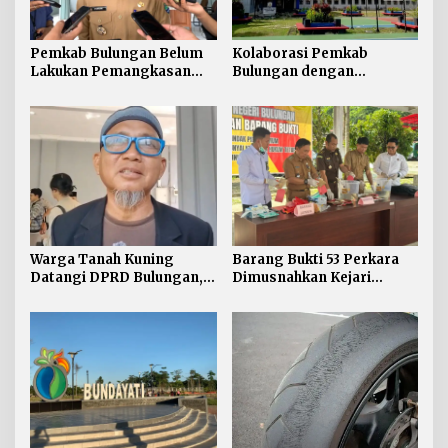
Pemkab Bulungan Belum
Kolaborasi Pemkab
Lakukan Pemangkasan
Bulungan dengan
TPP ASN, Bupati: Belum
Unikaltar, Satu
Ada Arahan Pusat
Desa/Kelurahan Satu
Sarjana
Warga Tanah Kuning
Barang Bukti 53 Perkara
Datangi DPRD Bulungan,
Dimusnahkan Kejari
Minta Hak Plasma 20
Bulungan, Masih
Persen segera
Didominasi Kasus Sabu
Diselesaikan