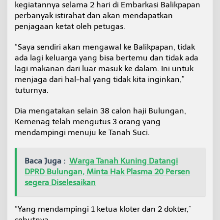
kegiatannya selama 2 hari di Embarkasi Balikpapan
g
perbanyak istirahat dan akan mendapatkan
a
I
penjagaan ketat oleh petugas.
r
i
“Saya sendiri akan mengawal ke Balikpapan, tidak
n
ada lagi keluarga yang bisa bertemu dan tidak ada
g
lagi makanan dari luar masuk ke dalam. Ini untuk
i
J
menjaga dari hal-hal yang tidak kita inginkan,”
e
tuturnya.
m
a
Dia mengatakan selain 38 calon haji Bulungan,
a
Kemenag telah mengutus 3 orang yang
h
mendampingi menuju ke Tanah Suci.
Baca Juga :
Warga Tanah Kuning Datangi
DPRD Bulungan, Minta Hak Plasma 20 Persen
segera Diselesaikan
“Yang mendampingi 1 ketua kloter dan 2 dokter,”
sebutnya.