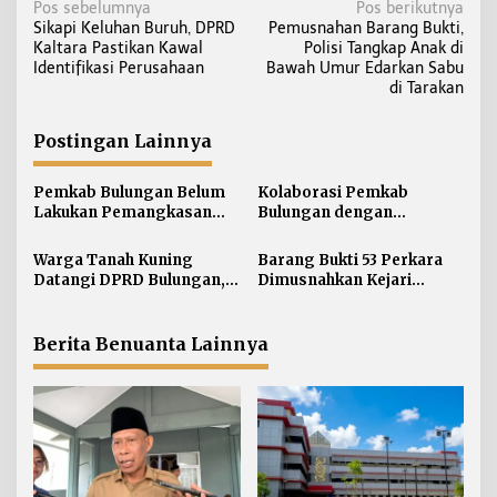
N
Pos sebelumnya
Pos berikutnya
Sikapi Keluhan Buruh, DPRD
Pemusnahan Barang Bukti,
a
Kaltara Pastikan Kawal
Polisi Tangkap Anak di
v
Identifikasi Perusahaan
Bawah Umur Edarkan Sabu
i
di Tarakan
g
a
Postingan Lainnya
s
i
Pemkab Bulungan Belum
Kolaborasi Pemkab
Lakukan Pemangkasan
Bulungan dengan
p
TPP ASN, Bupati: Belum
Unikaltar, Satu
o
Ada Arahan Pusat
Desa/Kelurahan Satu
Warga Tanah Kuning
Barang Bukti 53 Perkara
s
Sarjana
Datangi DPRD Bulungan,
Dimusnahkan Kejari
Minta Hak Plasma 20
Bulungan, Masih
Persen segera
Didominasi Kasus Sabu
Diselesaikan
Berita Benuanta Lainnya