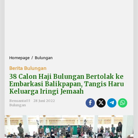
Homepage
/
Bulungan
3
8
Berita Bulungan
C
a
38 Calon Haji Bulungan Bertolak ke
l
Embarkasi Balikpapan, Tangis Haru
o
Keluarga Iringi Jemaah
n
H
Benuanta03
28 Juni 2022
a
Bulungan
j
i
B
u
l
u