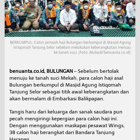
n
g
a
n
B
e
r
t
BERKUMPUL: Calon jamaah haji Bulungan berkumpul di Masjid Agung
Istiqomah Tanjung Selor sebelum melakukan keberangkatan menuju
o
ke tanah suci. (Foto: Muliadi/benuanta.co.id)
l
a
k
k
benuanta.co.id, BULUNGAN
– Sebelum bertolak
e
menuju ke tanah suci Mekah, para calon haji asal
E
Bulungan berkumpul di Masjid Agung Istiqomah
m
Tanjung Selor sebagai titik awal keberangkatan dan
b
akan bermalam di Embarkasi Balikpapan.
a
r
k
Tangis haru dari keluarga dan sanak saudara pun
a
pecah mengiringi kepergian para calon haji ini.
s
Dengan menggunakan maskapai pesawat Wings,
i
38 calon haji berangkat dari Bandara Tanjung
B
a
Harapan.