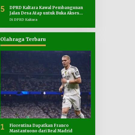
5
DPRD Kaltara Kawal Pembangunan
Jalan Desa Atap untuk Buka Akses
Wilayah Perbatasan
Di DPRD Kaltara
Olahraga Terbaru
1
Fiorentina Dapatkan Franco
Mastantuono dari Real Madrid