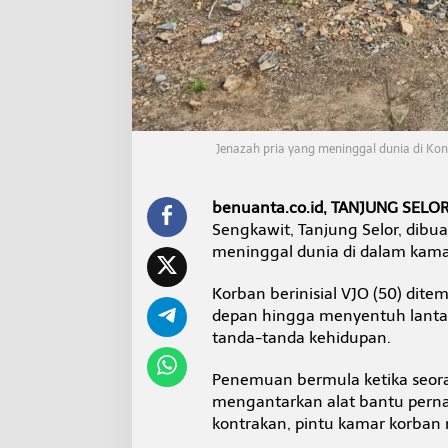
a
n
g
D
e
a
l
e
Jenazah pria yang meninggal dunia di Kon
r
Y
a
m
benuanta.co.id, TANJUNG SELO
a
Sengkawit, Tanjung Selor, dib
h
meninggal dunia di dalam kamar
a
J
Korban berinisial VJO (50) dit
a
l
depan hingga menyentuh lantai
a
tanda-tanda kehidupan.
n
S
Penemuan bermula ketika seor
e
mengantarkan alat bantu pernap
n
g
kontrakan, pintu kamar korban 
k