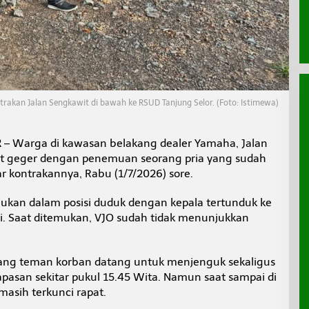
trakan Jalan Sengkawit di bawah ke RSUD Tanjung Selor. (Foto: Istimewa)
R
– Warga di kawasan belakang dealer Yamaha, Jalan
uat geger dengan penemuan seorang pria yang sudah
 kontrakannya, Rabu (1/7/2026) sore.
emukan dalam posisi duduk dengan kepala tertunduk ke
. Saat ditemukan, VJO sudah tidak menunjukkan
ang teman korban datang untuk menjenguk sekaligus
asan sekitar pukul 15.45 Wita. Namun saat sampai di
masih terkunci rapat.