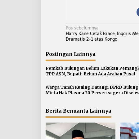
N
Pos sebelumnya
Harry Kane Cetak Brace, Inggris M
a
Dramatis 2-1 atas Kongo
v
i
Postingan Lainnya
g
a
Pemkab Bulungan Belum Lakukan Pemang
s
TPP ASN, Bupati: Belum Ada Arahan Pusat
i
p
Warga Tanah Kuning Datangi DPRD Bulung
Minta Hak Plasma 20 Persen segera Disele
o
s
Berita Benuanta Lainnya