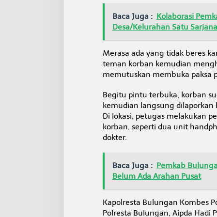
a
w
Baca Juga :
Kolaborasi Pemk
i
Desa/Kelurahan Satu Sarjan
t
Merasa ada yang tidak beres ka
teman korban kemudian mengh
memutuskan membuka paksa pi
Begitu pintu terbuka, korban s
kemudian langsung dilaporkan k
Di lokasi, petugas melakukan 
korban, seperti dua unit handp
dokter.
Baca Juga :
Pemkab Bulunga
Belum Ada Arahan Pusat
Kapolresta Bulungan Kombes Pol
Polresta Bulungan, Aipda Had