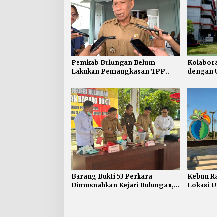
Pemkab Bulungan Belum
Kolabor
Lakukan Pemangkasan TPP
dengan U
ASN, Bupati: Belum Ada Arahan
Desa/Kel
Pusat
Barang Bukti 53 Perkara
Kebun Ra
Dimusnahkan Kejari Bulungan,
Lokasi U
Masih Didominasi Kasus Sabu