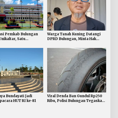
asi Pemkab Bulungan
Warga Tanah Kuning Datangi
nikaltar, Satu
DPRD Bulungan, Minta Hak
urahan Satu Sarjana
Plasma 20 Persen segera
Diselesaikan
ya Bundayati Jadi
Viral Denda Ban Gundul Rp250
pacara HUT RI ke-81
Ribu, Polisi Bulungan Tegaskan
Belum Ada Razia Khusus