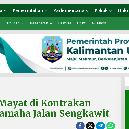
a
Pemerintahan
Parlementaria
Politik
Hukr
Hiburan
Kesehatan
Feature
Opini
86Flash
ayat di Kontrakan
Yamaha Jalan Sengkawit