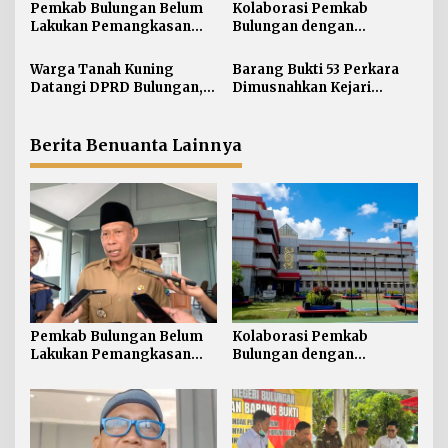
i
Pemkab Bulungan Belum
Kolaborasi Pemkab
Lakukan Pemangkasan
Bulungan dengan
p
TPP ASN, Bupati: Belum
Unikaltar, Satu
o
Ada Arahan Pusat
Desa/Kelurahan Satu
Warga Tanah Kuning
Barang Bukti 53 Perkara
s
Sarjana
Datangi DPRD Bulungan,
Dimusnahkan Kejari
Minta Hak Plasma 20
Bulungan, Masih
Persen segera
Didominasi Kasus Sabu
Diselesaikan
Berita Benuanta Lainnya
Pemkab Bulungan Belum
Kolaborasi Pemkab
Lakukan Pemangkasan
Bulungan dengan
TPP ASN, Bupati: Belum
Unikaltar, Satu
Ada Arahan Pusat
Desa/Kelurahan Satu
Sarjana