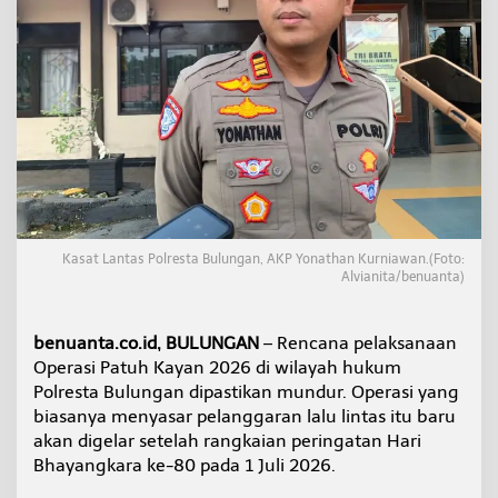
B
u
l
u
n
g
a
n
D
i
g
e
l
Kasat Lantas Polresta Bulungan, AKP Yonathan Kurniawan.(Foto:
a
Alvianita/benuanta)
r
S
e
benuanta.co.id, BULUNGAN
– Rencana pelaksanaan
t
Operasi Patuh Kayan 2026 di wilayah hukum
e
Polresta Bulungan dipastikan mundur. Operasi yang
l
a
biasanya menyasar pelanggaran lalu lintas itu baru
h
akan digelar setelah rangkaian peringatan Hari
H
Bhayangkara ke-80 pada 1 Juli 2026.
U
T