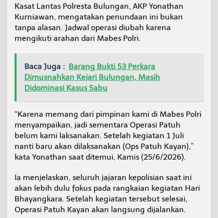
Kasat Lantas Polresta Bulungan, AKP Yonathan
B
h
Kurniawan, mengatakan penundaan ini bukan
a
tanpa alasan. Jadwal operasi diubah karena
y
mengikuti arahan dari Mabes Polri.
a
n
g
Baca Juga :
Barang Bukti 53 Perkara
k
a
Dimusnahkan Kejari Bulungan, Masih
r
Didominasi Kasus Sabu
a
k
e
“Karena memang dari pimpinan kami di Mabes Polri
-
menyampaikan, jadi sementara Operasi Patuh
8
belum kami laksanakan. Setelah kegiatan 1 Juli
0
nanti baru akan dilaksanakan (Ops Patuh Kayan),”
kata Yonathan saat ditemui, Kamis (25/6/2026).
Ia menjelaskan, seluruh jajaran kepolisian saat ini
akan lebih dulu fokus pada rangkaian kegiatan Hari
Bhayangkara. Setelah kegiatan tersebut selesai,
Operasi Patuh Kayan akan langsung dijalankan.