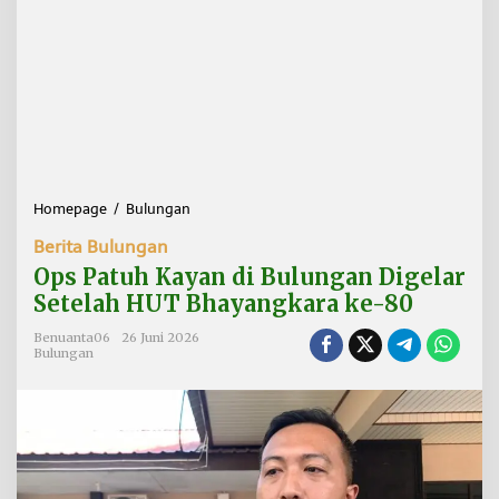
Homepage
/
Bulungan
O
p
Berita Bulungan
s
P
Ops Patuh Kayan di Bulungan Digelar
a
Setelah HUT Bhayangkara ke-80
t
u
Benuanta06
26 Juni 2026
h
Bulungan
K
a
y
a
n
d
i