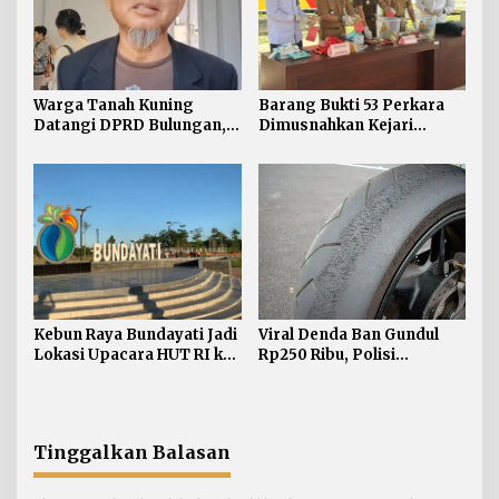
Warga Tanah Kuning
Barang Bukti 53 Perkara
Datangi DPRD Bulungan,
Dimusnahkan Kejari
Minta Hak Plasma 20
Bulungan, Masih
Persen segera
Didominasi Kasus Sabu
Diselesaikan
Kebun Raya Bundayati Jadi
Viral Denda Ban Gundul
Lokasi Upacara HUT RI ke-
Rp250 Ribu, Polisi
81
Bulungan Tegaskan Belum
Ada Razia Khusus
Tinggalkan Balasan