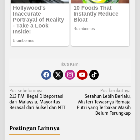
Ikuti Kami
N
Pos sebelumnya
Pos berikutnya
213 PMI Ilegal Dideportasi
Setahun Lebih Berlalu,
a
dari Malaysia, Mayoritas
Misteri Tewasnya Remaja
v
Berasal dari Sulsel dan NTT
Putri yang Terbakar Masih
i
Belum Terungkap
g
a
Postingan Lainnya
s