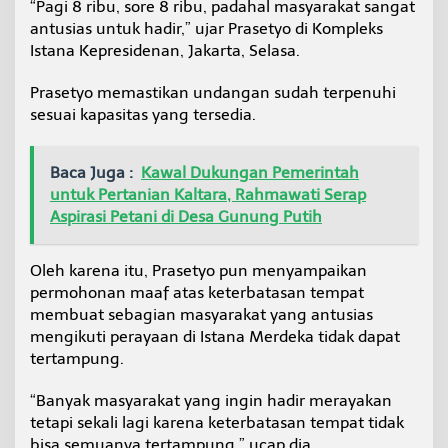
“Pagi 8 ribu, sore 8 ribu, padahal masyarakat sangat
n
antusias untuk hadir,” ujar Prasetyo di Kompleks
a
M
Istana Kepresidenan, Jakarta, Selasa.
e
r
Prasetyo memastikan undangan sudah terpenuhi
d
sesuai kapasitas yang tersedia.
e
k
a
Baca Juga :
Kawal Dukungan Pemerintah
-
J
untuk Pertanian Kaltara, Rahmawati Serap
a
Aspirasi Petani di Desa Gunung Putih
k
a
r
Oleh karena itu, Prasetyo pun menyampaikan
t
permohonan maaf atas keterbatasan tempat
a
membuat sebagian masyarakat yang antusias
mengikuti perayaan di Istana Merdeka tidak dapat
tertampung.
“Banyak masyarakat yang ingin hadir merayakan
tetapi sekali lagi karena keterbatasan tempat tidak
bisa semuanya tertampung,” ucap dia.