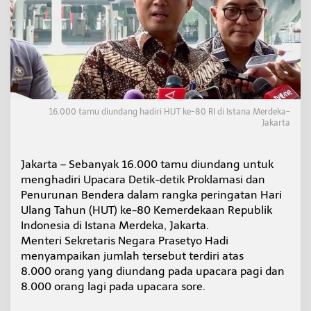
a
n
g
H
a
d
i
r
i
16.000 tamu diundang hadiri HUT ke-80 RI di Istana Merdeka-
H
Jakarta
U
T
k
Jakarta – Sebanyak 16.000 tamu diundang untuk
e
menghadiri Upacara Detik-detik Proklamasi dan
-
Penurunan Bendera dalam rangka peringatan Hari
8
0
Ulang Tahun (HUT) ke-80 Kemerdekaan Republik
R
Indonesia di Istana Merdeka, Jakarta.
I
Menteri Sekretaris Negara Prasetyo Hadi
d
menyampaikan jumlah tersebut terdiri atas
i
I
8.000 orang yang diundang pada upacara pagi dan
s
8.000 orang lagi pada upacara sore.
t
a