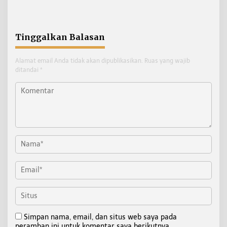
Pembangunan:
Disdukcapil Nunukan
Kemiskinan Turun, IPM
dan Ekonomi Menguat
Tinggalkan Balasan
Alamat email Anda tidak akan dipublikasikan.
Ruas yang wajib
ditandai
*
Simpan nama, email, dan situs web saya pada
peramban ini untuk komentar saya berikutnya.