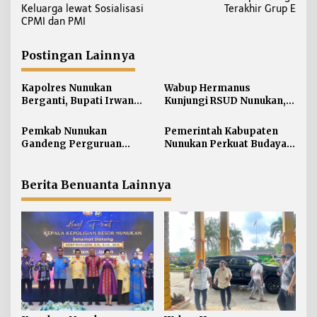
v
Keluarga lewat Sosialisasi
Terakhir Grup E
i
CPMI dan PMI
g
a
Postingan Lainnya
s
i
Kapolres Nunukan
Wabup Hermanus
Berganti, Bupati Irwan
Kunjungi RSUD Nunukan,
p
Sabri Harapkan Sinergi
Bahas Peningkatan
o
Jaga Stabilitas Wilayah
Pelayanan Kesehatan
Pemkab Nunukan
Pemerintah Kabupaten
s
Perbatasan
Gandeng Perguruan
Nunukan Perkuat Budaya
Tinggi Sabah untuk
Kerja pada Pelayanan
Dukung Pembangunan
Publik
Perbatasan
Berita Benuanta Lainnya