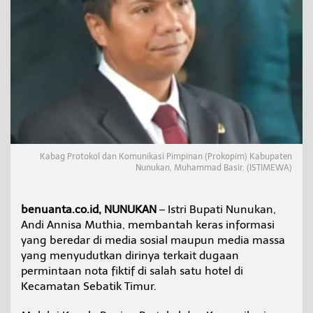
h
T
u
d
u
h
a
n
P
e
r
i
Kabag Protokol dan Komunikasi Pimpinan (Prokopim) Kabupaten
n
Nunukan, Muhammad Basir. (ISTIMEWA)
t
a
h
P
benuanta.co.id, NUNUKAN
– Istri Bupati Nunukan,
e
Andi Annisa Muthia, membantah keras informasi
m
yang beredar di media sosial maupun media massa
b
yang menyudutkan dirinya terkait dugaan
u
permintaan nota fiktif di salah satu hotel di
a
t
Kecamatan Sebatik Timur.
a
n