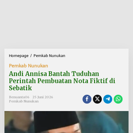
Homepage
/
Pemkab Nunukan
A
n
Pemkab Nunukan
d
i
Andi Annisa Bantah Tuduhan
A
Perintah Pembuatan Nota Fiktif di
n
Sebatik
n
i
Benuanta06
25 Juni 2026
s
Pemkab Nunukan
a
B
a
n
t
a