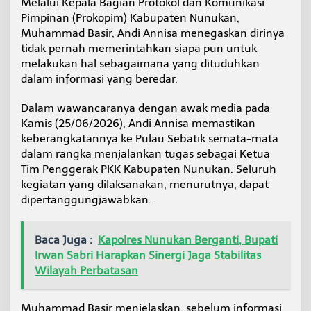
Melalui Kepala Bagian Protokol dan Komunikasi
N
Pimpinan (Prokopim) Kabupaten Nunukan,
o
Muhammad Basir, Andi Annisa menegaskan dirinya
t
a
tidak pernah memerintahkan siapa pun untuk
F
melakukan hal sebagaimana yang dituduhkan
i
dalam informasi yang beredar.
k
t
Dalam wawancaranya dengan awak media pada
i
f
Kamis (25/06/2026), Andi Annisa memastikan
d
keberangkatannya ke Pulau Sebatik semata-mata
i
dalam rangka menjalankan tugas sebagai Ketua
S
Tim Penggerak PKK Kabupaten Nunukan. Seluruh
e
b
kegiatan yang dilaksanakan, menurutnya, dapat
a
dipertanggungjawabkan.
t
i
k
Baca Juga :
Kapolres Nunukan Berganti, Bupati
Irwan Sabri Harapkan Sinergi Jaga Stabilitas
Wilayah Perbatasan
Muhammad Basir menjelaskan, sebelum informasi