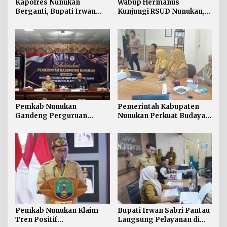
Kapolres Nunukan
Wabup Hermanus
Berganti, Bupati Irwan
Kunjungi RSUD Nunukan,
Sabri Harapkan Sinergi
Bahas Peningkatan
Jaga Stabilitas Wilayah
Pelayanan Kesehatan
Perbatasan
Pemkab Nunukan
Pemerintah Kabupaten
Gandeng Perguruan
Nunukan Perkuat Budaya
Tinggi Sabah untuk
Kerja pada Pelayanan
Dukung Pembangunan
Publik
Perbatasan
Pemkab Nunukan Klaim
Bupati Irwan Sabri Pantau
Tren Positif
Langsung Pelayanan di