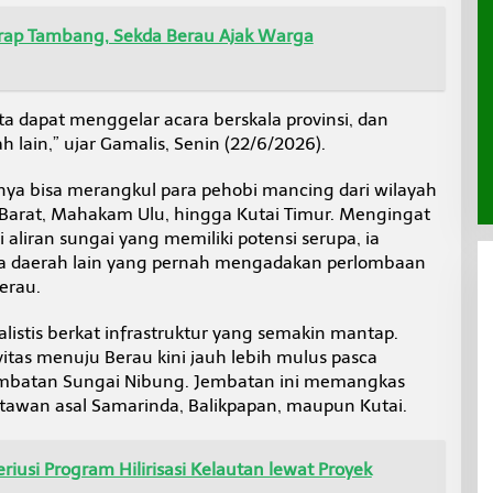
rap Tambang, Sekda Berau Ajak Warga
ita dapat menggelar acara berskala provinsi, dan
lain,” ujar Gamalis, Senin (22/6/2026).
tinya bisa merangkul para pehobi mancing dari wilayah
i Barat, Mahakam Ulu, hingga Kutai Timur. Mengingat
 aliran sungai yang memiliki potensi serupa, ia
da daerah lain yang pernah mengadakan perlombaan
erau.
ealistis berkat infrastruktur yang semakin mantap.
tas menuju Berau kini jauh lebih mulus pasca
batan Sungai Nibung. Jembatan ini memangkas
tawan asal Samarinda, Balikpapan, maupun Kutai.
iusi Program Hilirisasi Kelautan lewat Proyek