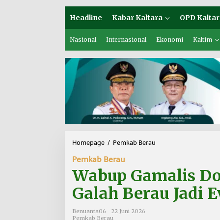
Headline
Kabar Kaltara
OPD Kaltar
Nasional
Internasional
Ekonomi
Kaltim
Homepage
/
Pemkab Berau
W
a
Pemkab Berau
b
u
Wabup Gamalis D
p
G
Galah Berau Jadi E
a
m
Benuanta06
22 Juni 2026
a
Pemkab Berau