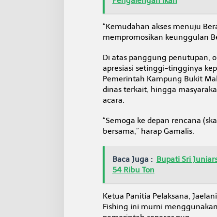
Pengalengan Ikan
“Kemudahan akses menuju Berau
mempromosikan keunggulan Ber
Di atas panggung penutupan, o
apresiasi setinggi-tingginya ke
Pemerintah Kampung Bukit Makm
dinas terkait, hingga masyarak
acara.
“Semoga ke depan rencana (skal
bersama,” harap Gamalis.
Baca Juga :
Bupati Sri Junia
54 Ribu Ton
Ketua Panitia Pelaksana, Jael
Fishing ini murni menggunaka