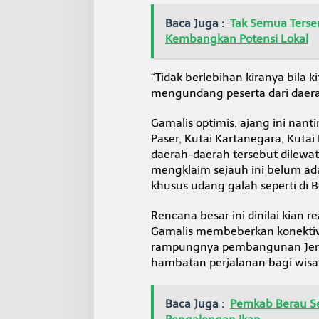
Baca Juga :
Tak Semua Terse
Kembangkan Potensi Lokal
“Tidak berlebihan kiranya bila k
mengundang peserta dari daerah 
Gamalis optimis, ajang ini nan
Paser, Kutai Kartanegara, Kuta
daerah-daerah tersebut dilewati
mengklaim sejauh ini belum a
khusus udang galah seperti di B
Rencana besar ini dinilai kian r
Gamalis membeberkan konektivi
rampungnya pembangunan Jem
hambatan perjalanan bagi wisa
Baca Juga :
Pemkab Berau Ser