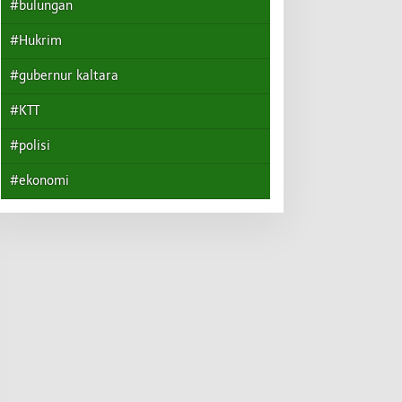
#bulungan
#Hukrim
#gubernur kaltara
#KTT
#polisi
#ekonomi