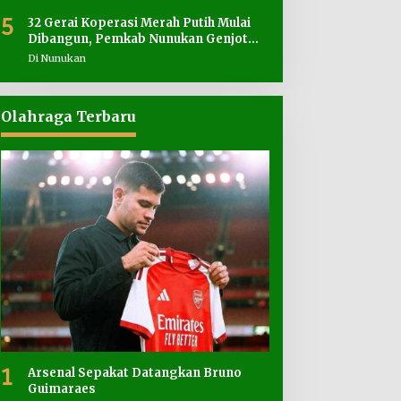
5
32 Gerai Koperasi Merah Putih Mulai
Dibangun, Pemkab Nunukan Genjot
Penyediaan Lahan
Di Nunukan
Olahraga Terbaru
1
Arsenal Sepakat Datangkan Bruno
Guimaraes