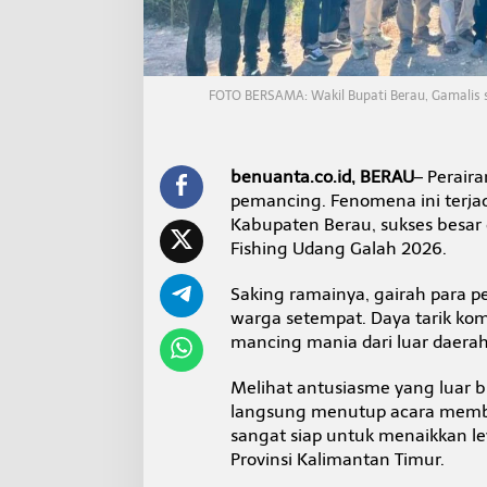
e
r
a
u
J
FOTO BERSAMA: Wakil Bupati Berau, Gamalis s
a
d
i
E
benuanta.co.id, BERAU
– Perair
v
pemancing. Fenomena ini terja
e
n
Kabupaten Berau, sukses besa
t
Fishing Udang Galah 2026.
P
r
Saking ramainya, gairah para p
o
warga setempat. Daya tarik kom
v
i
mancing mania dari luar daerah
n
s
Melihat antusiasme yang luar bi
i
langsung menutup acara membe
sangat siap untuk menaikkan lev
Provinsi Kalimantan Timur.