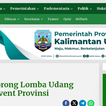
a
Pemerintahan
Parlementaria
Politik
Hukr
Hiburan
Kesehatan
Feature
Opini
86Flash
orong Lomba Udang
vent Provinsi