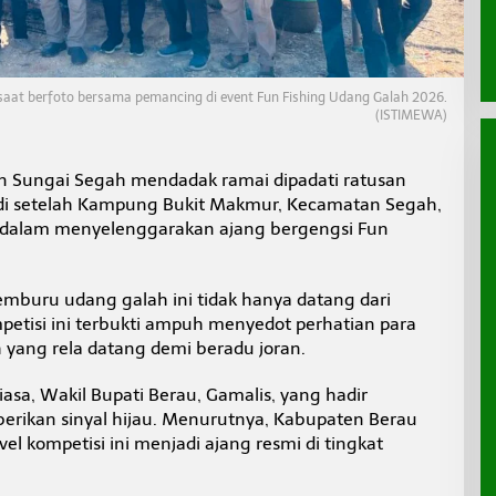
aat berfoto bersama pemancing di event Fun Fishing Udang Galah 2026.
(ISTIMEWA)
an Sungai Segah mendadak ramai dipadati ratusan
di setelah Kampung Bukit Makmur, Kecamatan Segah,
r dalam menyelenggarakan ajang bergengsi Fun
emburu udang galah ini tidak hanya datang dari
petisi ini terbukti ampuh menyedot perhatian para
 yang rela datang demi beradu joran.
asa, Wakil Bupati Berau, Gamalis, yang hadir
rikan sinyal hijau. Menurutnya, Kabupaten Berau
el kompetisi ini menjadi ajang resmi di tingkat