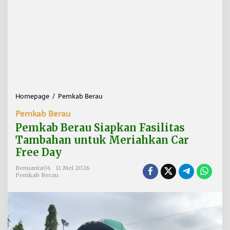
Homepage
/
Pemkab Berau
P
e
Pemkab Berau
m
k
Pemkab Berau Siapkan Fasilitas
a
Tambahan untuk Meriahkan Car
b
Free Day
B
e
Benuanta06
11 Mei 2026
r
Pemkab Berau
a
u
S
i
a
p