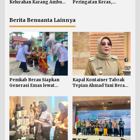
s
Kelurahan Karang Ambun
Peringatan Keras,
Kelola Limbah Plastik
Sampah di Berau Tembus
54 Ribu Ton
Berita Benuanta Lainnya
Pemkab Berau Siapkan
Kapal Kontainer Tabrak
Generasi Emas lewat
Tepian Ahmad Yani Berau
Pendidikan Anak Usia Dini
Lagi, Pemkab Akhirnya
Buka Suara Soal Ganti Rugi