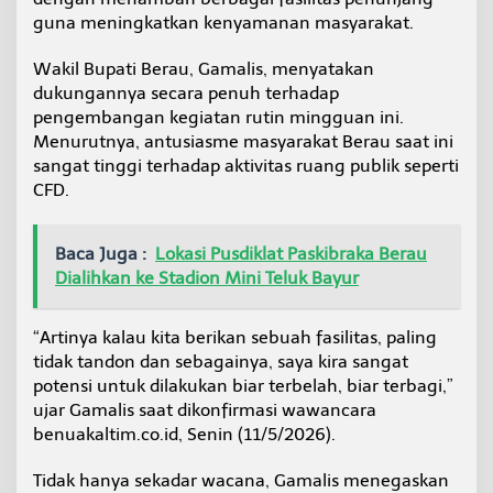
M
guna meningkatkan kenyamanan masyarakat.
e
r
Wakil Bupati Berau, Gamalis, menyatakan
i
dukungannya secara penuh terhadap
a
h
pengembangan kegiatan rutin mingguan ini.
k
Menurutnya, antusiasme masyarakat Berau saat ini
a
sangat tinggi terhadap aktivitas ruang publik seperti
n
CFD.
C
a
r
F
Baca Juga :
Lokasi Pusdiklat Paskibraka Berau
r
Dialihkan ke Stadion Mini Teluk Bayur
e
e
D
“Artinya kalau kita berikan sebuah fasilitas, paling
a
tidak tandon dan sebagainya, saya kira sangat
y
potensi untuk dilakukan biar terbelah, biar terbagi,”
ujar Gamalis saat dikonfirmasi wawancara
benuakaltim.co.id, Senin (11/5/2026).
Tidak hanya sekadar wacana, Gamalis menegaskan