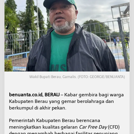
k
a
n
F
a
s
i
l
i
t
a
s
T
a
Wakil Bupati Berau, Gamalis. (FOTO: GEORGIE/BENUANTA)
m
b
a
benuanta.co.id, BERAU
– Kabar gembira bagi warga
h
a
Kabupaten Berau yang gemar berolahraga dan
n
berkumpul di akhir pekan.
u
n
Pemerintah Kabupaten Berau berencana
t
meningkatkan kualitas gelaran
Car Free Day
(CFD)
u
k
dengan menambah berbagai fasilitas penunjang