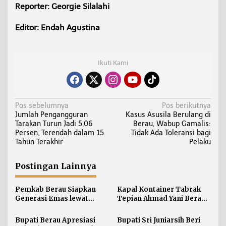
Reporter: Georgie Silalahi
Editor: Endah Agustina
Ikuti Kami
N
Pos sebelumnya
Pos berikutnya
Jumlah Pengangguran
Kasus Asusila Berulang di
a
Tarakan Turun Jadi 5,06
Berau, Wabup Gamalis:
v
Persen, Terendah dalam 15
Tidak Ada Toleransi bagi
i
Tahun Terakhir
Pelaku
g
a
Postingan Lainnya
s
i
Pemkab Berau Siapkan
Kapal Kontainer Tabrak
Generasi Emas lewat
Tepian Ahmad Yani Berau
p
Pendidikan Anak Usia Dini
Lagi, Pemkab Akhirnya
o
Buka Suara Soal Ganti Rugi
Bupati Berau Apresiasi
Bupati Sri Juniarsih Beri