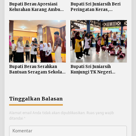
Bupati Berau Apresiasi
Bupati Sri Juniarsih Beri
Kelurahan Karang Ambun
Peringatan Keras,
Kelola Limbah Plastik
Sampah di Berau Tembus
54 Ribu Ton
Bupati Berau Serahkan
Bupati Sri Juniarsih
Bantuan Seragam Sekolah
Kunjungi TK Negeri
Gratis bagi Siswa SD dan
Pembina Tanjung Redeb,
SMP
Tanamkan Semangat
Belajar Sejak Dini
Tinggalkan Balasan
Alamat email Anda tidak akan dipublikasikan.
Ruas yang wajib
ditandai
*