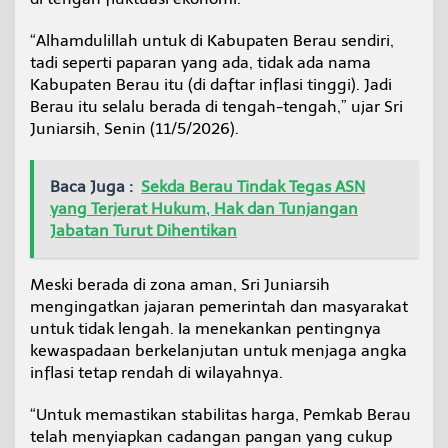
i
a
“Alhamdulillah untuk di Kabupaten Berau sendiri,
g
tadi seperti paparan yang ada, tidak ada nama
a
Kabupaten Berau itu (di daftar inflasi tinggi). Jadi
k
a
Berau itu selalu berada di tengah-tengah,” ujar Sri
n
Juniarsih, Senin (11/5/2026).
C
a
d
Baca Juga :
Sekda Berau Tindak Tegas ASN
a
yang Terjerat Hukum, Hak dan Tunjangan
n
g
Jabatan Turut Dihentikan
a
n
P
Meski berada di zona aman, Sri Juniarsih
a
mengingatkan jajaran pemerintah dan masyarakat
n
untuk tidak lengah. Ia menekankan pentingnya
g
kewaspadaan berkelanjutan untuk menjaga angka
a
inflasi tetap rendah di wilayahnya.
n
“Untuk memastikan stabilitas harga, Pemkab Berau
telah menyiapkan cadangan pangan yang cukup