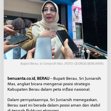
f
t
a
r
I
n
f
l
a
s
i
T
i
n
Bupati Berau, Sri Juniarsih Mas. (FOTO: GEORGIE/BENUANTA)
g
g
i
benuanta.co.id, BERAU
– Bupati Berau, Sri Juniarsih
,
P
Mas, angkat bicara mengenai posisi strategis
e
Kabupaten Berau dalam peta inflasi nasional.
m
k
Dalam pernyataannya, Sri Juniarsih menegaskan,
a
Berau saat ini berada dalam posisi aman dan stabil
b
S
di tengah fluktuasi ekonomi.