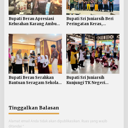
Bupati Berau Apresiasi
Bupati Sri Juniarsih Beri
Kelurahan Karang Ambun
Peringatan Keras,
Kelola Limbah Plastik
Sampah di Berau Tembus
54 Ribu Ton
Bupati Berau Serahkan
Bupati Sri Juniarsih
Bantuan Seragam Sekolah
Kunjungi TK Negeri
Gratis bagi Siswa SD dan
Pembina Tanjung Redeb,
SMP
Tanamkan Semangat
Belajar Sejak Dini
Tinggalkan Balasan
Alamat email Anda tidak akan dipublikasikan.
Ruas yang wajib
ditandai
*