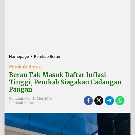
Homepage
/
Pemkab Berau
B
e
Pemkab Berau
r
a
Berau Tak Masuk Daftar Inflasi
u
Tinggi, Pemkab Siagakan Cadangan
T
Pangan
a
k
Benuanta06
11 Mei 2026
M
Pemkab Berau
a
s
u
k
D
a