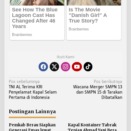
Ikuti Kami
N
Pos sebelumnya
Pos berikutnya
TNI AL Terima KRI
Wacana Merger SMPN 13
a
Penyelamat Kapal Selam
dan SMPN 15 di Tarakan
v
Pertama di Indonesia
Dibatalkan
i
g
Postingan Lainnya
a
s
Pemkab Berau Siapkan
Kapal Kontainer Tabrak
Generasi Emas lewat
Tepian Ahmad Yani Berau