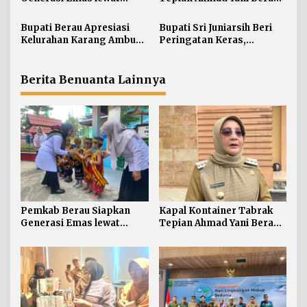
i
Pendidikan Anak Usia Dini
Lagi, Pemkab Akhirnya
p
Buka Suara Soal Ganti Rugi
Bupati Berau Apresiasi
Bupati Sri Juniarsih Beri
o
Kelurahan Karang Ambun
Peringatan Keras,
s
Kelola Limbah Plastik
Sampah di Berau Tembus
54 Ribu Ton
Berita Benuanta Lainnya
Pemkab Berau Siapkan
Kapal Kontainer Tabrak
Generasi Emas lewat
Tepian Ahmad Yani Berau
Pendidikan Anak Usia Dini
Lagi, Pemkab Akhirnya
Buka Suara Soal Ganti Rugi