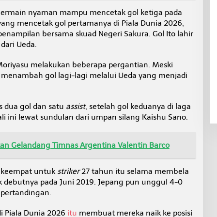
ah bermain nyaman mampu mencetak gol ketiga pada
 yang mencetak gol pertamanya di Piala Dunia 2026,
 penampilan bersama skuad Negeri Sakura. Gol Ito lahir
dari Ueda.
e Moriyasu melakukan beberapa pergantian. Meski
menambah gol lagi-lagi melalui Ueda yang menjadi
s dua gol dan satu
assist
, setelah gol keduanya di laga
ali ini lewat sundulan dari umpan silang Kaishu Sano.
an Gelandang Timnas Argentina Valentin Barco
keempat untuk
striker
27 tahun itu selama membela
k debutnya pada Juni 2019. Jepang pun unggul 4-0
 pertandingan.
 Piala Dunia 2026
itu
membuat mereka naik ke posisi