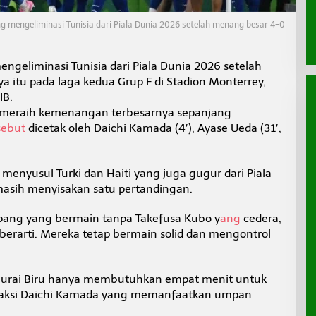
ng mengeliminasi Tunisia dari Piala Dunia 2026 setelah menang besar 4-0
engeliminasi Tunisia dari Piala Dunia 2026 setelah
a itu pada laga kedua Grup F di Stadion Monterrey,
IB.
meraih kemenangan terbesarnya sepanjang
sebut
dicetak oleh Daichi Kamada (4′), Ayase Ueda (31′,
menyusul Turki dan Haiti yang juga gugur dari Piala
asih menyisakan satu pertandingan.
epang yang bermain tanpa Takefusa Kubo y
ang
cedera,
 berarti. Mereka tetap bermain solid dan mengontrol
urai Biru hanya membutuhkan empat menit untuk
aksi Daichi Kamada yang memanfaatkan umpan