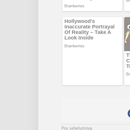
N
Pos sebelumnya