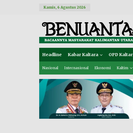
L
Kamis, 6 Agustus 2026
e
w
a
t
i
k
e
k
o
Headline
Kabar Kaltara
OPD Kaltar
n
t
e
Nasional
Internasional
Ekonomi
Kaltim
n