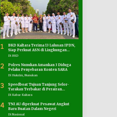
1
BKD Kaltara Terima 13 Lulusan IPDN,
Siap Perkuat ASN di Lingkungan
Pemprov
Di BKD
2
Polres Nunukan Amankan 3 Diduga
Pelaku Penyebaran Konten SARA
Di Hukrim, Nunukan
3
Speedboat Tujuan Tanjung Selor-
Tarakan Terbakar di Perairan
Salimbatu
Di Kabar Kaltara
4
TNI AU diperkuat Pesawat Angkut
Baru Buatan Dalam Negeri
Di Nasional