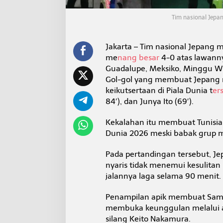
h
M
Tim nasional Jepa
e
n
a
Jakarta – Tim nasional Jepang m
n
me
nang besar
4-0 atas lawanny
g
B
Guadalupe, Meksiko, Minggu W
e
Gol-gol yang membuat Jepang 
s
keikutsertaan di Piala Dunia t
er
a
84′), dan Junya Ito (69′).
r
4
-
Kekalahan itu membuat Tunisia 
0
Dunia 2026 meski babak grup m
Pada pertandingan tersebut, J
nyaris tidak menemui kesulitan
jalannya laga selama 90 menit.
Penampilan apik membuat Sam
membuka keunggulan melalui 
silang Keito Nakamura.