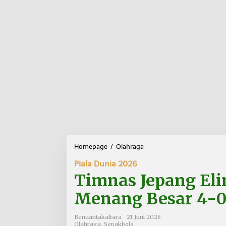
Homepage
/
Olahraga
T
i
Piala Dunia 2026
m
n
Timnas Jepang Eli
a
s
Menang Besar 4-
J
e
Benuantakaltara
21 Juni 2026
p
Olahraga
,
Sepakbola