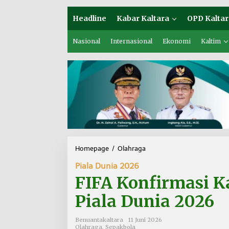
Headline
Kabar Kaltara
OPD Kaltar
Nasional
Internasional
Ekonomi
Kaltim
Homepage
/
Olahraga
F
I
Piala Dunia 2026
F
A
FIFA Konfirmasi K
K
o
Piala Dunia 2026
n
f
Benuantakaltara
11 Juni 2026
i
Olahraga
,
Sepakbola