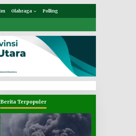
im
Olahraga
Polling
Berita Terpopuler