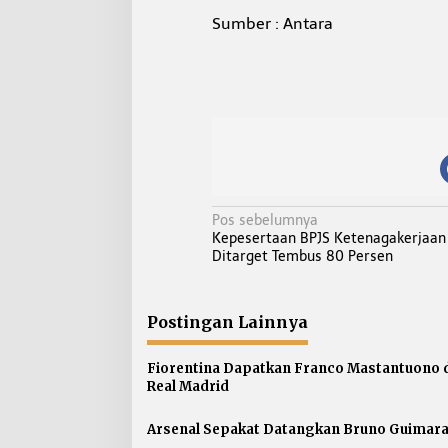
Sumber : Antara
N
Pos sebelumnya
Kepesertaan BPJS Ketenagakerjaan
a
Ditarget Tembus 80 Persen
v
i
g
Postingan Lainnya
a
s
Fiorentina Dapatkan Franco Mastantuono 
Real Madrid
i
p
Arsenal Sepakat Datangkan Bruno Guimar
o