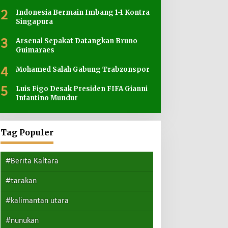
2
Indonesia Bermain Imbang 1-1 Kontra
Singapura
3
Arsenal Sepakat Datangkan Bruno
Guimaraes
4
Mohamed Salah Gabung Trabzonspor
5
Luis Figo Desak Presiden FIFA Gianni
Infantino Mundur
Tag Populer
#Berita Kaltara
#tarakan
#kalimantan utara
#nunukan