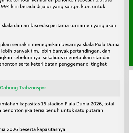
1994 kini berada di jalur yang sangat kuat untuk
 skala dan ambisi edisi pertama turnamen yang akan
etapkan semakin menegaskan besarnya skala Piala Dunia
lebih banyak tim, lebih banyak pertandingan, dan
ngkan sebelumnya, sekaligus menetapkan standar
nonton serta keterlibatan penggemar di tingkat
Gabung Trabzonspor
mlahan kapasitas 16 stadion Piala Dunia 2026, total
 penonton jika terisi penuh untuk satu putaran
nia 2026 beserta kapasitasnya: