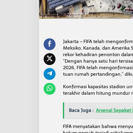
i
P
i
a
l
a
D
u
Jakarta – FIFA telah mengonfirm
n
Meksiko, Kanada, dan Amerika 
i
rekor kehadiran penonton dalam
a
“Dengan hanya satu hari tersis
2
0
2026, FIFA telah mengonfirmasi
2
tuan rumah pertandingan,” dikut
6
Konfirmasi kapasitas stadion u
terakhir dalam hitung mundur
Baca Juga :
Arsenal Sepakat
FIFA menyatakan bahwa menyusu
belum pernah terjadi sebelumny